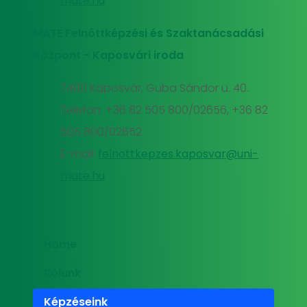
mate.hu
MATE Felnőttképzési és Szaktanácsadási
Központ - Kaposvári iroda
7400 Kaposvár, Guba Sándor u. 40.
Telefon: +36 82 505 800/02656, +36 82
505 800/02652
E-mail:
felnottkepzes.kaposvar@uni-
mate.hu
Home
Rólunk
Képzéseink