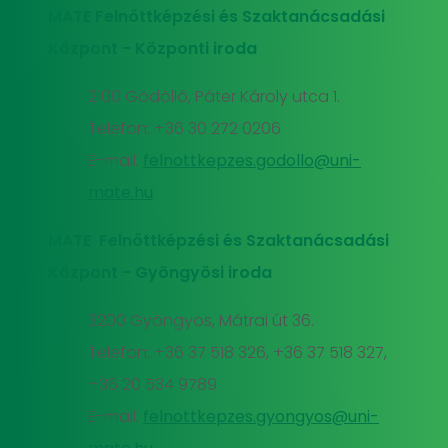
MATE Felnőttképzési és Szaktanácsadási
Központ - Központi iroda
2100 Gödöllő, Páter Károly utca 1.
Telefon: +36 30 272 0206
E-mail:
felnottkepzes.godollo@uni-
mate.hu
MATE Felnőttképzési és Szaktanácsadási
Központ - Gyöngyösi iroda
3200 Gyöngyös, Mátrai út 36.
Telefon: +36 37 518 326, +36 37 518 327,
+36 20 534 9789
E-mail:
felnottkepzes.gyongyos@uni-