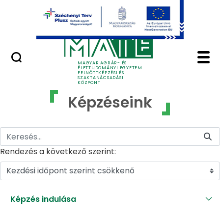
Ugrás a fő tartalomhoz
GYIK
Képzéseink - MATE Fe
MAGYAR AGRÁR- ÉS
ÉLETTUDOMÁNYI EGYETEM
FELNŐTTKÉPZÉSI ÉS
SZAKTANÁCSADÁSI
KÖZPONT
Képzéseink
Rendezés a következő szerint:
Kezdési időpont szerint csökkenő
Képzés indulása