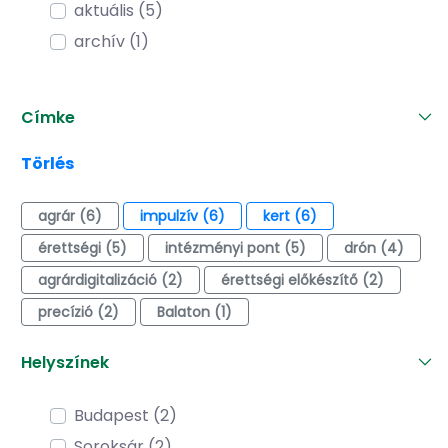
aktuális (5)
archív (1)
Címke
Törlés
agrár (6)
impulzív (6)
kert (6)
érettségi (5)
intézményi pont (5)
drón (4)
agrárdigitalizáció (2)
érettségi előkészítő (2)
precízió (2)
Balaton (1)
Helyszínek
Budapest (2)
Soroksár (2)