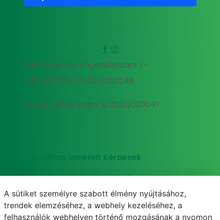
Felnőttképzési engedélyszám: E-
000293/2014, E/2020/000248
Nyilvántartási szám: B/2020/003047
Gyakran Ismételt Kérdések
Adatkezelési tájékoztató
A sütiket személyre szabott élmény nyújtásához,
Süti (cookie) tájékoztató
trendek elemzéséhez, a webhely kezeléséhez, a
felhasználók webhelyen történő mozgásának a nyomon