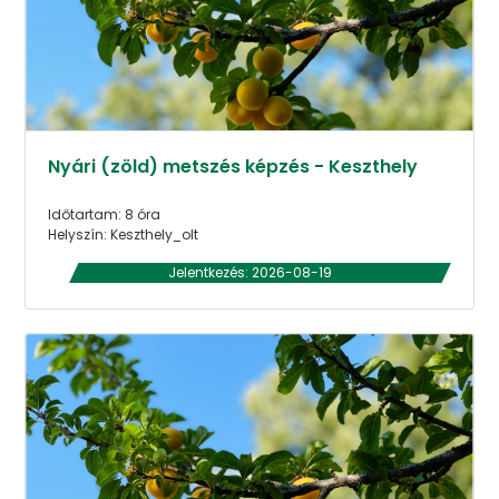
Nyári (zöld) metszés képzés - Keszthely
Időtartam: 8 óra
Helyszín: Keszthely_olt
Jelentkezés: 2026-08-19