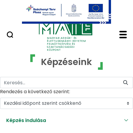
Ugrás a fő tartalomhoz
GYIK
Képzéseink - MATE Fe
MAGYAR AGRÁR- ÉS
ÉLETTUDOMÁNYI EGYETEM
FELNŐTTKÉPZÉSI ÉS
SZAKTANÁCSADÁSI
KÖZPONT
Képzéseink
Rendezés a következő szerint:
Kezdési időpont szerint csökkenő
Képzés indulása