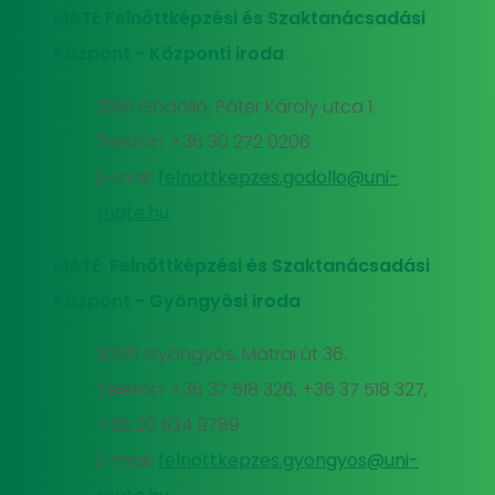
MATE Felnőttképzési és Szaktanácsadási
Központ - Központi iroda
2100 Gödöllő, Páter Károly utca 1.
Telefon: +36 30 272 0206
E-mail:
felnottkepzes.godollo@uni-
mate.hu
MATE Felnőttképzési és Szaktanácsadási
Központ - Gyöngyösi iroda
3200 Gyöngyös, Mátrai út 36.
Telefon: +36 37 518 326, +36 37 518 327,
+36 20 534 9789
E-mail:
felnottkepzes.gyongyos@uni-