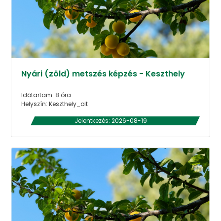
Nyári (zöld) metszés képzés - Keszthely
Időtartam: 8 óra
Helyszín: Keszthely_olt
Jelentkezés: 2026-08-19