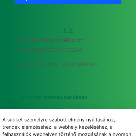
Felnőttképzési engedélyszám: E-
000293/2014, E/2020/000248
Nyilvántartási szám: B/2020/003047
Gyakran Ismételt Kérdések
Adatkezelési tájékoztató
A sütiket személyre szabott élmény nyújtásához,
Süti (cookie) tájékoztató
trendek elemzéséhez, a webhely kezeléséhez, a
felhasználók webhelyen történő mozgásának a nyomon