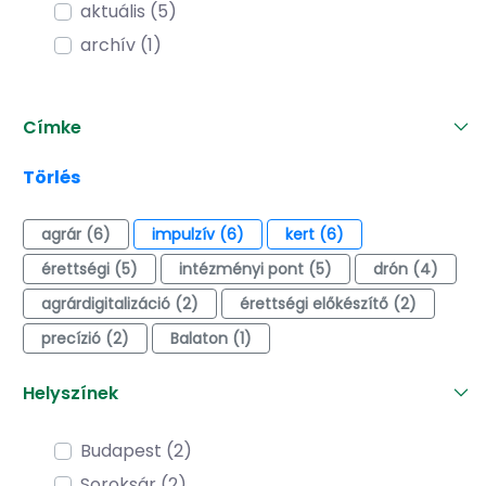
aktuális (5)
archív (1)
Címke
Törlés
agrár (6)
impulzív (6)
kert (6)
érettségi (5)
intézményi pont (5)
drón (4)
agrárdigitalizáció (2)
érettségi előkészítő (2)
precízió (2)
Balaton (1)
Helyszínek
Budapest (2)
Soroksár (2)