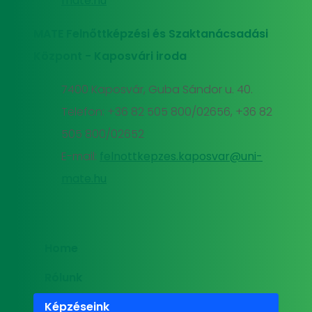
mate.hu
MATE Felnőttképzési és Szaktanácsadási
Központ - Kaposvári iroda
7400 Kaposvár, Guba Sándor u. 40.
Telefon: +36 82 505 800/02656, +36 82
505 800/02652
E-mail:
felnottkepzes.kaposvar@uni-
mate.hu
Home
Rólunk
Képzéseink