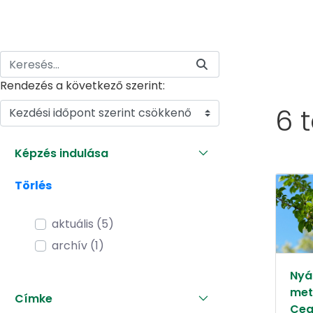
Rendezés a következő szerint:
6 
Kezdési időpont szerint csökkenő
Képzés indulása
Törlés
aktuális (5)
archív (1)
Nyár
met
Címke
Ceg