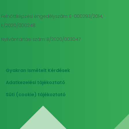
Felnőttképzési engedélyszám: E-000293/2014,
E/2020/000248
Nyilvántartási szám: B/2020/003047
Gyakran Ismételt Kérdések
Adatkezelési tájékoztató
Süti (cookie) tájékoztató