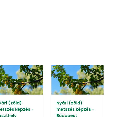
yári (zöld)
Nyári (zöld)
etszés képzés -
metszés képzés -
eszthely
Budapest