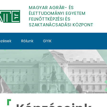
MAGYAR AGRÁR- ÉS
ÉLETTUDOMÁNYI EGYETEM
FELNŐTTKÉPZÉSI ÉS
SZAKTANÁCSADÁSI KÖZPONT
épzések
Rólunk
GYIK
lnőttképzés