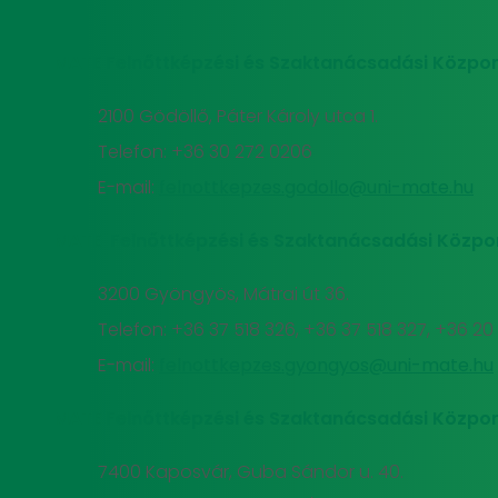
MATE Felnőttképzési és Szaktanácsadási Közpon
2100 Gödöllő, Páter Károly utca 1.
Telefon: +36 30 272 0206
E-mail:
felnottkepzes.godollo@uni-mate.hu
MATE Felnőttképzési és Szaktanácsadási Közpo
3200 Gyöngyös, Mátrai út 36.
Telefon: +36 37 518 326, +36 37 518 327, +36 2
E-mail:
felnottkepzes.gyongyos@uni-mate.hu
MATE Felnőttképzési és Szaktanácsadási Közpon
7400 Kaposvár, Guba Sándor u. 40.