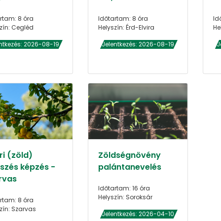
rtam: 8 óra
Időtartam: 8 óra
Id
zín: Cegléd
Helyszín: Érd-Elvira
He
ntkezés: 2026-08-19
Jelentkezés: 2026-08-19
J
i (zöld)
Zöldségnövény
szés képzés -
palántanevelés
rvas
Időtartam: 16 óra
Helyszín: Soroksár
rtam: 8 óra
zín: Szarvas
Jelentkezés: 2026-04-10