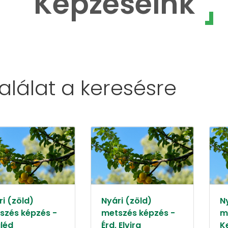
Képzéseink
találat a
keresésre
i (zöld)
Nyári (zöld)
N
szés képzés -
metszés képzés -
m
léd
Érd, Elvira
K