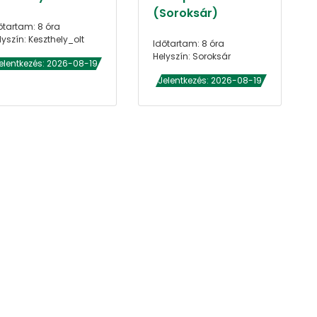
(Soroksár)
őtartam: 8 óra
lyszín: Keszthely_olt
Időtartam: 8 óra
Helyszín: Soroksár
elentkezés: 2026-08-19
Jelentkezés: 2026-08-19