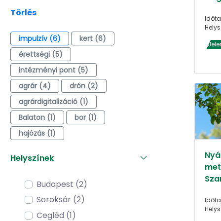
Törlés
Időta
Helys
impulzív (6)
kert (6)
Jele
érettségi (5)
intézményi pont (5)
agrár (4)
drón (2)
agrárdigitalizáció (1)
Balaton (1)
bor (1)
hajózás (1)
Nyár
Helyszínek
met
Sza
Budapest (2)
Soroksár (2)
Időta
Helys
Cegléd (1)