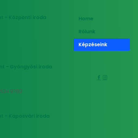
t - Központi iroda
Home
Rólunk
Képzéseink
nt - Gyöngyösi iroda
0 534 9789
t - Kaposvári iroda