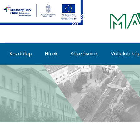
Ugrás a fő tartalomhoz
Kezdőlap
Hírek
Képzéseink
Vállalati k
Képzéseink - MATE Fe