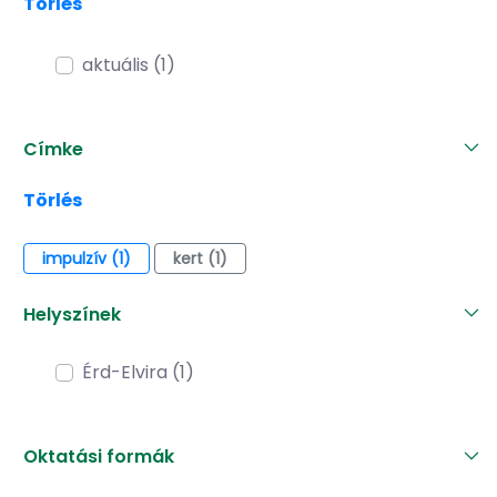
Törlés
aktuális (1)
Címke
Törlés
impulzív (1)
kert (1)
Helyszínek
Érd-Elvira (1)
Oktatási formák