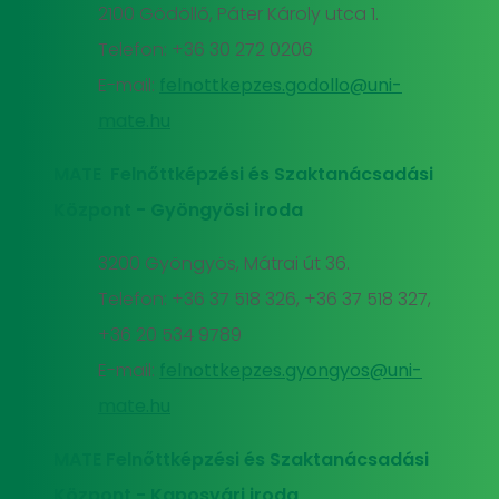
2100 Gödöllő, Páter Károly utca 1.
Telefon: +36 30 272 0206
E-mail:
felnottkepzes.godollo@uni-
mate.hu
MATE Felnőttképzési és Szaktanácsadási
Központ - Gyöngyösi iroda
3200 Gyöngyös, Mátrai út 36.
Telefon: +36 37 518 326, +36 37 518 327,
+36 20 534 9789
E-mail:
felnottkepzes.gyongyos@uni-
mate.hu
MATE Felnőttképzési és Szaktanácsadási
Központ - Kaposvári iroda