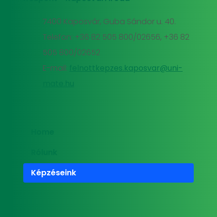
7400 Kaposvár, Guba Sándor u. 40.
Telefon: +36 82 505 800/02656, +36 82
505 800/02652
E-mail:
felnottkepzes.kaposvar@uni-
mate.hu
Home
Rólunk
Képzéseink