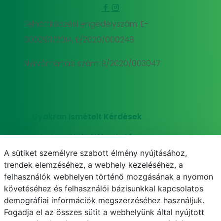
Felnőttképzési engedélyszám: E-
000293/2014, E/2020/000248
Nyilvántartási szám: B/2020/003047
Gyakran Ismételt Kérdések
Adatkezelési tájékoztató
A sütiket személyre szabott élmény nyújtásához,
Süti (cookie) tájékoztató
trendek elemzéséhez, a webhely kezeléséhez, a
felhasználók webhelyen történő mozgásának a nyomon
követéséhez és felhasználói bázisunkkal kapcsolatos
demográfiai információk megszerzéséhez használjuk.
E-mail
Telefonkönyv
NEPTUN
E-learning
Fogadja el az összes sütit a webhelyünk által nyújtott