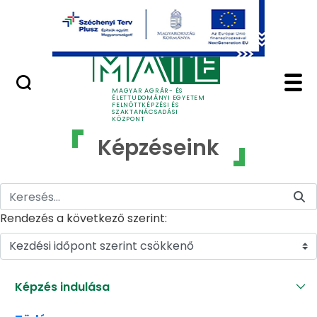
Ugrás a fő tartalomhoz
GYIK
Képzéseink - MATE Fe
MAGYAR AGRÁR- ÉS
ÉLETTUDOMÁNYI EGYETEM
FELNŐTTKÉPZÉSI ÉS
SZAKTANÁCSADÁSI
KÖZPONT
Képzéseink
Rendezés a következő szerint:
Kezdési időpont szerint csökkenő
Képzés indulása