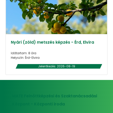
Nyári (zöld) metszés képzés - Érd, Elvira
Időtartam: 8 óra
Helyszín: Érd-Elvira
Jelentkezés: 2026-08-19
MATE Felnőttképzési és Szaktanácsadási
Központ - Központi iroda