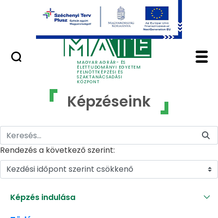
Ugrás a fő tartalomhoz
GYIK
Képzéseink - MATE Fe
MAGYAR AGRÁR- ÉS
ÉLETTUDOMÁNYI EGYETEM
FELNŐTTKÉPZÉSI ÉS
SZAKTANÁCSADÁSI
KÖZPONT
Képzéseink
Rendezés a következő szerint:
Kezdési időpont szerint csökkenő
Képzés indulása