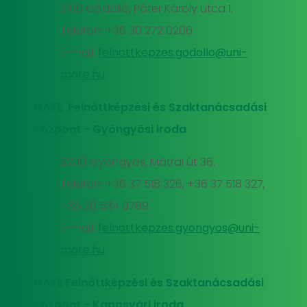
2100 Gödöllő, Páter Károly utca 1.
Telefon: +36 30 272 0206
E-mail:
felnottkepzes.godollo@uni-
mate.hu
MATE Felnőttképzési és Szaktanácsadási
Központ - Gyöngyösi iroda
3200 Gyöngyös, Mátrai út 36.
Telefon: +36 37 518 326, +36 37 518 327,
+36 20 534 9789
E-mail:
felnottkepzes.gyongyos@uni-
mate.hu
MATE Felnőttképzési és Szaktanácsadási
Központ - Kaposvári iroda