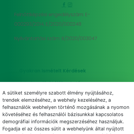
Felnőttképzési engedélyszám: E-
000293/2014, E/2020/000248
Nyilvántartási szám: B/2020/003047
Gyakran Ismételt Kérdések
Adatkezelési tájékoztató
A sütiket személyre szabott élmény nyújtásához,
Süti (cookie) tájékoztató
trendek elemzéséhez, a webhely kezeléséhez, a
felhasználók webhelyen történő mozgásának a nyomon
követéséhez és felhasználói bázisunkkal kapcsolatos
demográfiai információk megszerzéséhez használjuk.
E-mail
Telefonkönyv
NEPTUN
E-learning
Fogadja el az összes sütit a webhelyünk által nyújtott