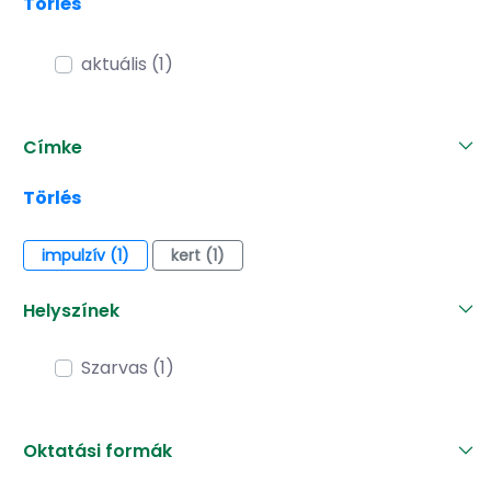
Törlés
aktuális (1)
Címke
Törlés
impulzív (1)
kert (1)
Helyszínek
Szarvas (1)
Oktatási formák