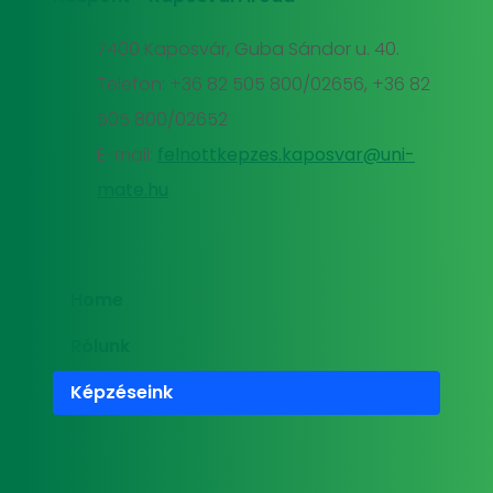
7400 Kaposvár, Guba Sándor u. 40.
Telefon: +36 82 505 800/02656, +36 82
505 800/02652
E-mail:
felnottkepzes.kaposvar@uni-
mate.hu
Home
Rólunk
Képzéseink