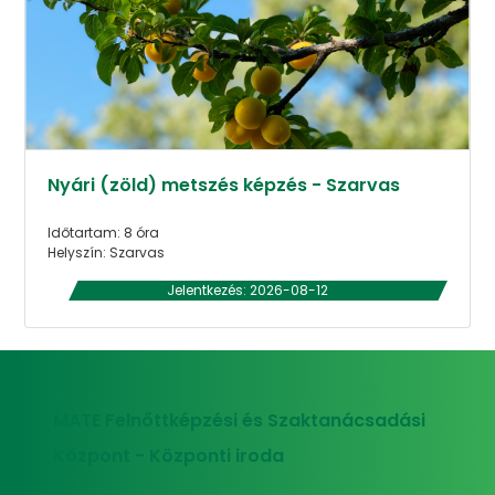
Nyári (zöld) metszés képzés - Szarvas
Időtartam: 8 óra
Helyszín: Szarvas
Jelentkezés: 2026-08-12
MATE Felnőttképzési és Szaktanácsadási
Központ - Központi iroda