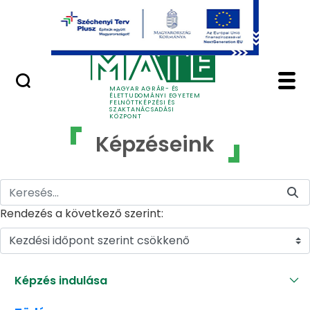
Ugrás a fő tartalomhoz
GYIK
Képzéseink - MATE Fe
MAGYAR AGRÁR- ÉS
ÉLETTUDOMÁNYI EGYETEM
FELNŐTTKÉPZÉSI ÉS
SZAKTANÁCSADÁSI
KÖZPONT
Képzéseink
Rendezés a következő szerint:
Kezdési időpont szerint csökkenő
Képzés indulása