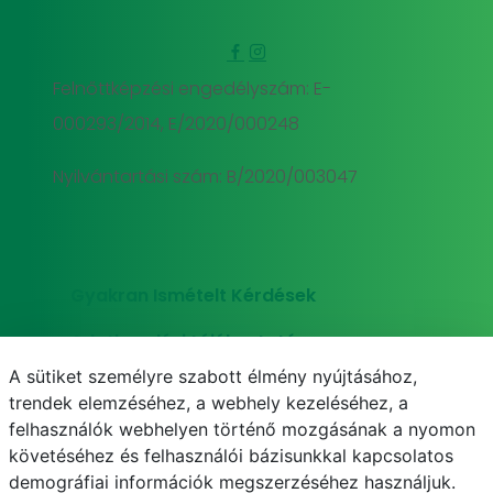
Felnőttképzési engedélyszám: E-
000293/2014, E/2020/000248
Nyilvántartási szám: B/2020/003047
Gyakran Ismételt Kérdések
Adatkezelési tájékoztató
A sütiket személyre szabott élmény nyújtásához,
Süti (cookie) tájékoztató
trendek elemzéséhez, a webhely kezeléséhez, a
felhasználók webhelyen történő mozgásának a nyomon
követéséhez és felhasználói bázisunkkal kapcsolatos
demográfiai információk megszerzéséhez használjuk.
E-mail
Telefonkönyv
NEPTUN
E-learning