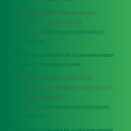
2100 Gödöllő, Páter Károly utca 1.
Telefon: +36 30 272 0206
E-mail:
felnottkepzes.godollo@uni-
mate.hu
MATE Felnőttképzési és Szaktanácsadási
Központ - Gyöngyösi iroda
3200 Gyöngyös, Mátrai út 36.
Telefon: +36 37 518 326, +36 37 518 327,
+36 20 534 9789
E-mail:
felnottkepzes.gyongyos@uni-
mate.hu
MATE Felnőttképzési és Szaktanácsadási