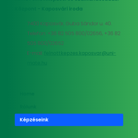
Központ - Kaposvári iroda
7400 Kaposvár, Guba Sándor u. 40.
Telefon: +36 82 505 800/02656, +36 82
505 800/02652
E-mail:
felnottkepzes.kaposvar@uni-
mate.hu
Home
Rólunk
Képzéseink