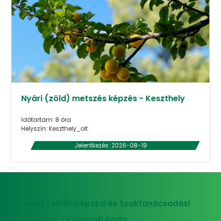
Nyári (zöld) metszés képzés - Keszthely
Időtartam: 8 óra
Helyszín: Keszthely_olt
Jelentkezés: 2026-08-19
MATE Felnőttképzési és Szaktanácsadási
Központ - Központi iroda