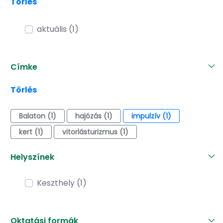
Törlés
aktuális (1)
Címke
Törlés
Balaton (1)
hajózás (1)
impulzív (1)
kert (1)
vitorlásturizmus (1)
Helyszínek
Keszthely (1)
Oktatási formák