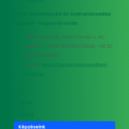
mate.hu
MATE Felnőttképzési és Szaktanácsadási
Központ - Kaposvári iroda
7400 Kaposvár, Guba Sándor u. 40.
Telefon: +36 82 505 800/02656, +36 82
505 800/02652
E-mail:
felnottkepzes.kaposvar@uni-
mate.hu
Home
Rólunk
Képzéseink