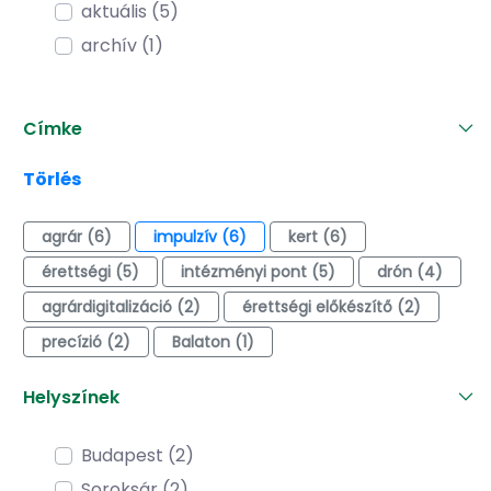
aktuális (5)
archív (1)
Címke
Törlés
agrár (6)
impulzív (6)
kert (6)
érettségi (5)
intézményi pont (5)
drón (4)
agrárdigitalizáció (2)
érettségi előkészítő (2)
precízió (2)
Balaton (1)
Helyszínek
Budapest (2)
Soroksár (2)