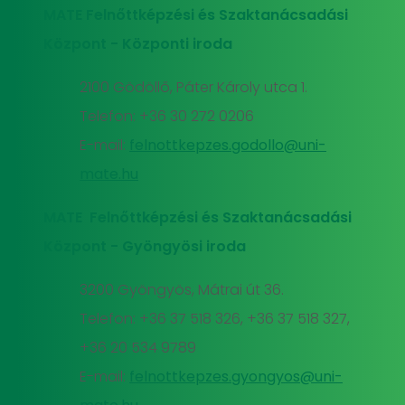
MATE Felnőttképzési és Szaktanácsadási
Központ - Központi iroda
2100 Gödöllő, Páter Károly utca 1.
Telefon: +36 30 272 0206
E-mail:
felnottkepzes.godollo@uni-
mate.hu
MATE Felnőttképzési és Szaktanácsadási
Központ - Gyöngyösi iroda
3200 Gyöngyös, Mátrai út 36.
Telefon: +36 37 518 326, +36 37 518 327,
+36 20 534 9789
E-mail:
felnottkepzes.gyongyos@uni-