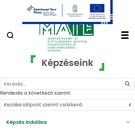
Ugrás a fő tartalomhoz
GYIK
Képzéseink - MATE Fe
MAGYAR AGRÁR- ÉS
ÉLETTUDOMÁNYI EGYETEM
FELNŐTTKÉPZÉSI ÉS
SZAKTANÁCSADÁSI
KÖZPONT
Képzéseink
Rendezés a következő szerint:
Kezdési időpont szerint csökkenő
Képzés indulása