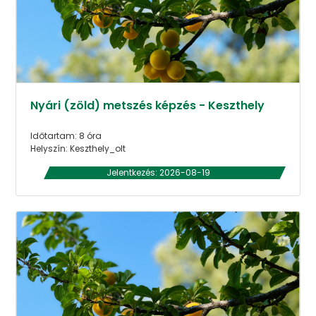
Nyári (zöld) metszés képzés - Keszthely
Időtartam: 8 óra
Helyszín: Keszthely_olt
Jelentkezés: 2026-08-19