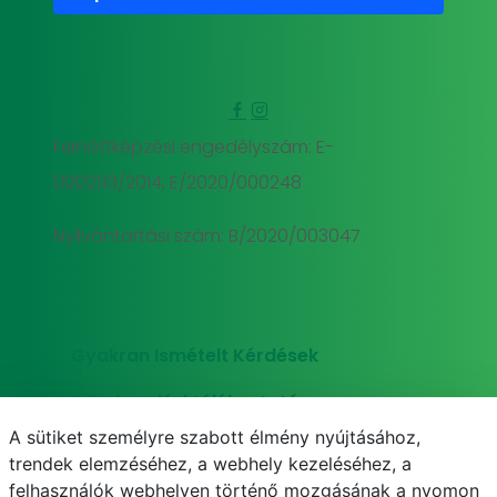
Felnőttképzési engedélyszám: E-
000293/2014, E/2020/000248
Nyilvántartási szám: B/2020/003047
Gyakran Ismételt Kérdések
Adatkezelési tájékoztató
A sütiket személyre szabott élmény nyújtásához,
Süti (cookie) tájékoztató
trendek elemzéséhez, a webhely kezeléséhez, a
felhasználók webhelyen történő mozgásának a nyomon