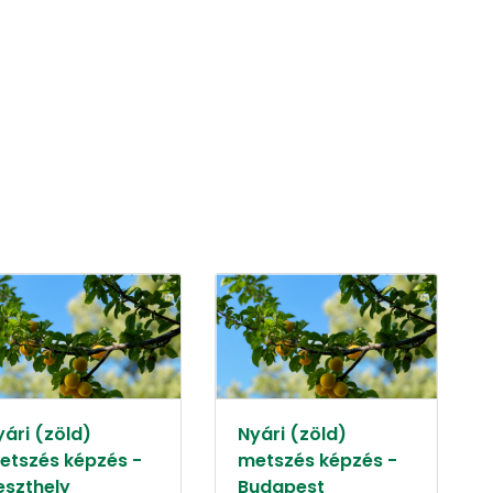
yári (zöld)
Nyári (zöld)
etszés képzés -
metszés képzés -
eszthely
Budapest