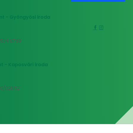
nt - Gyöngyösi iroda
0 534 9789
t - Kaposvári iroda
00/02652