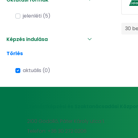
Jele
jelenléti (5)
30 b
Képzés indulása
Törlés
aktuális (0)
MATE Felnőttképzési és Szaktanácsadási Közpon
2100 Gödöllő, Páter Károly utca 1.
Telefon: +36 30 272 0206