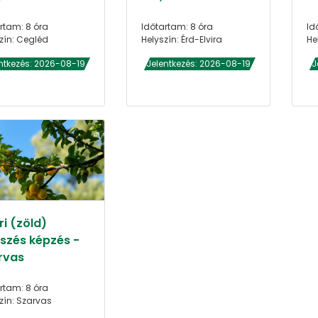
rtam: 8 óra
Időtartam: 8 óra
Id
zín: Cegléd
Helyszín: Érd-Elvira
He
ntkezés: 2026-08-19
Jelentkezés: 2026-08-19
J
i (zöld)
szés képzés -
rvas
rtam: 8 óra
zín: Szarvas