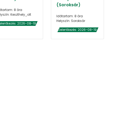
(Soroksár)
őtartam: 8 óra
lyszín: Keszthely_olt
Időtartam: 8 óra
Helyszín: Soroksár
elentkezés: 2026-08-19
Jelentkezés: 2026-08-19