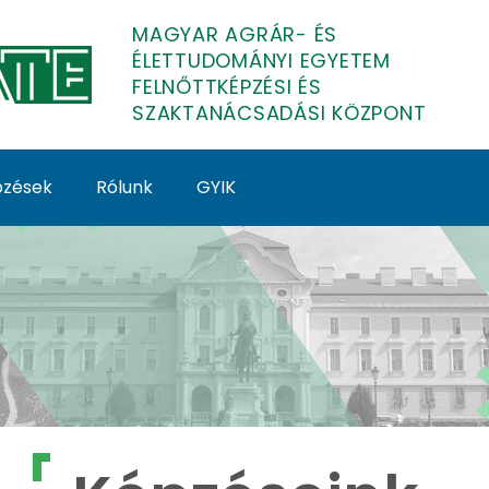
MAGYAR AGRÁR- ÉS
ÉLETTUDOMÁNYI EGYETEM
FELNŐTTKÉPZÉSI ÉS
SZAKTANÁCSADÁSI KÖZPONT
épzések
Rólunk
GYIK
lnőttképzés