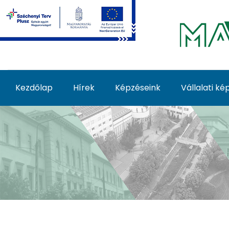
Ugrás a fő tartalomhoz
Kezdőlap
Hírek
Képzéseink
Vállalati k
Képzéseink - MATE Fe