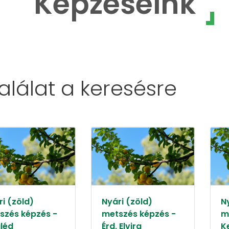
Képzéseink
találat a
keresésre
i (zöld)
Nyári (zöld)
N
szés képzés -
metszés képzés -
m
léd
Érd, Elvira
K