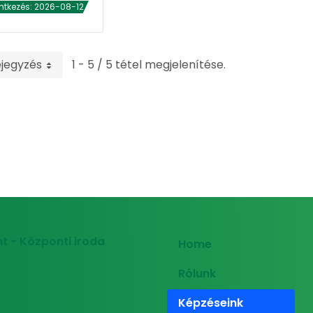
ntkezés: 2026-08-12
ejegyzés
1 - 5 / 5 tétel megjelenítése.
t - Központi iroda
Home
Rólunk
Képzéseink