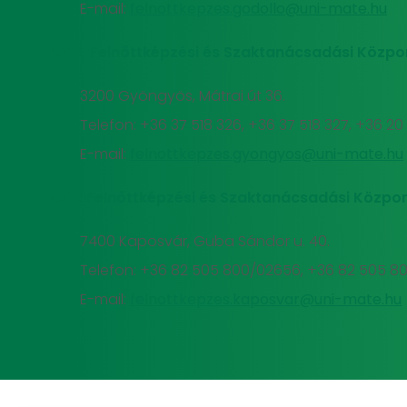
E-mail:
felnottkepzes.godollo@uni-mate.hu
MATE Felnőttképzési és Szaktanácsadási Közpo
3200 Gyöngyös, Mátrai út 36.
Telefon: +36 37 518 326, +36 37 518 327, +36 2
E-mail:
felnottkepzes.gyongyos@uni-mate.hu
MATE Felnőttképzési és Szaktanácsadási Közpon
7400 Kaposvár, Guba Sándor u. 40.
Telefon: +36 82 505 800/02656, +36 82 505 8
E-mail:
felnottkepzes.kaposvar@uni-mate.hu