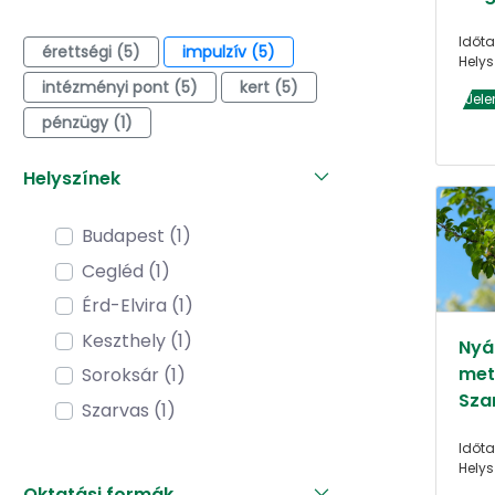
Időta
érettségi (5)
impulzív (5)
Helys
intézményi pont (5)
kert (5)
Jele
pénzügy (1)
Helyszínek
Budapest (1)
Cegléd (1)
Érd-Elvira (1)
Keszthely (1)
Nyár
met
Soroksár (1)
Sza
Szarvas (1)
Időta
Helys
Oktatási formák