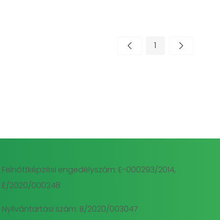
1
Oldal
Felnőttképzési engedélyszám: E-000293/2014,
E/2020/000248
Nyilvántartási szám: B/2020/003047