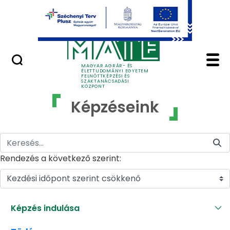
Ugrás a fő tartalomhoz
GYIK
Képzéseink - MATE Fe
MAGYAR AGRÁR- ÉS
ÉLETTUDOMÁNYI EGYETEM
FELNŐTTKÉPZÉSI ÉS
SZAKTANÁCSADÁSI
KÖZPONT
Képzéseink
Rendezés a következő szerint:
Kezdési időpont szerint csökkenő
Képzés indulása