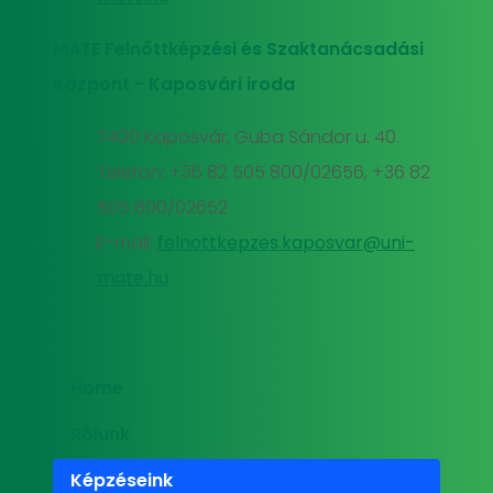
MATE Felnőttképzési és Szaktanácsadási
Központ - Kaposvári iroda
7400 Kaposvár, Guba Sándor u. 40.
Telefon: +36 82 505 800/02656, +36 82
505 800/02652
E-mail:
felnottkepzes.kaposvar@uni-
mate.hu
Home
Rólunk
Képzéseink