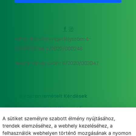
Felnőttképzési engedélyszám: E-
000293/2014, E/2020/000248
Nyilvántartási szám: B/2020/003047
Gyakran Ismételt Kérdések
Adatkezelési tájékoztató
A sütiket személyre szabott élmény nyújtásához,
Süti (cookie) tájékoztató
trendek elemzéséhez, a webhely kezeléséhez, a
felhasználók webhelyen történő mozgásának a nyomon