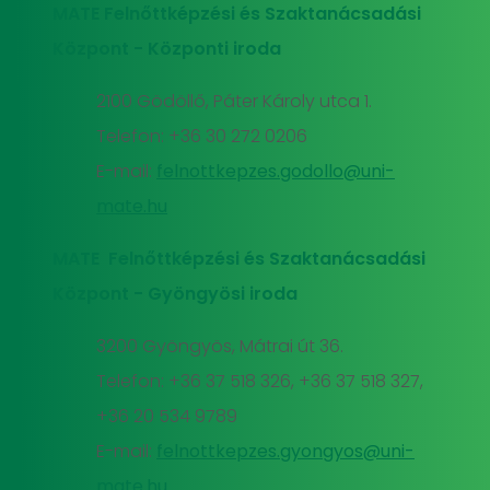
MATE Felnőttképzési és Szaktanácsadási
Központ - Központi iroda
2100 Gödöllő, Páter Károly utca 1.
Telefon: +36 30 272 0206
E-mail:
felnottkepzes.godollo@uni-
mate.hu
MATE Felnőttképzési és Szaktanácsadási
Központ - Gyöngyösi iroda
3200 Gyöngyös, Mátrai út 36.
Telefon: +36 37 518 326, +36 37 518 327,
+36 20 534 9789
E-mail:
felnottkepzes.gyongyos@uni-
mate.hu