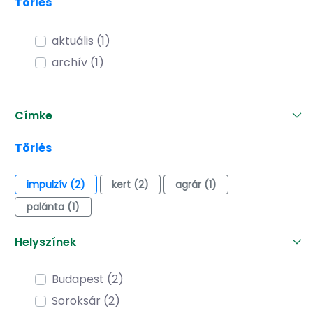
Törlés
aktuális (1)
archív (1)
Címke
Törlés
impulzív (2)
kert (2)
agrár (1)
palánta (1)
Helyszínek
Budapest (2)
Soroksár (2)