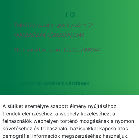
Felnőttképzési engedélyszám: E-
000293/2014, E/2020/000248
Nyilvántartási szám: B/2020/003047
Gyakran Ismételt Kérdések
Adatkezelési tájékoztató
A sütiket személyre szabott élmény nyújtásához,
Süti (cookie) tájékoztató
trendek elemzéséhez, a webhely kezeléséhez, a
felhasználók webhelyen történő mozgásának a nyomon
követéséhez és felhasználói bázisunkkal kapcsolatos
demográfiai információk megszerzéséhez használjuk.
E-mail
Telefonkönyv
NEPTUN
E-learning