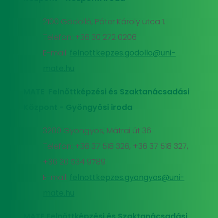
2100 Gödöllő, Páter Károly utca 1.
Telefon: +36 30 272 0206
E-mail:
felnottkepzes.godollo@uni-
mate.hu
MATE Felnőttképzési és Szaktanácsadási
Központ - Gyöngyösi iroda
3200 Gyöngyös, Mátrai út 36.
Telefon: +36 37 518 326, +36 37 518 327,
+36 20 534 9789
E-mail:
felnottkepzes.gyongyos@uni-
mate.hu
MATE Felnőttképzési és Szaktanácsadási