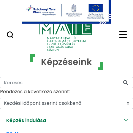
Ugrás a fő tartalomhoz
GYIK
Képzéseink - MATE Fe
MAGYAR AGRÁR- ÉS
ÉLETTUDOMÁNYI EGYETEM
FELNŐTTKÉPZÉSI ÉS
SZAKTANÁCSADÁSI
KÖZPONT
Képzéseink
Rendezés a következő szerint:
Kezdési időpont szerint csökkenő
Képzés indulása