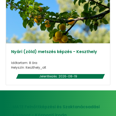
Nyári (zöld) metszés képzés - Keszthely
Időtartam: 8 óra
Helyszín: Keszthely_olt
Jelentkezés: 2026-08-19
MATE Felnőttképzési és Szaktanácsadási
Központ - Központi iroda