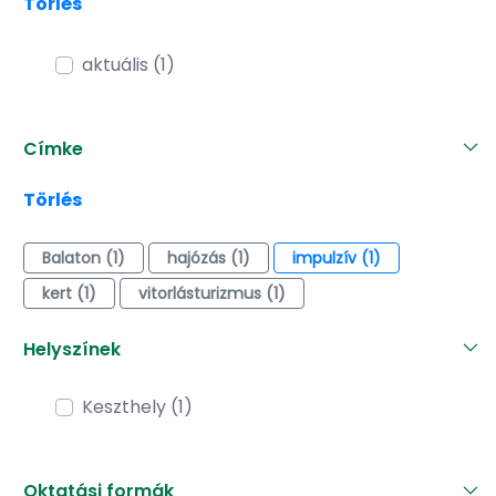
Törlés
aktuális (1)
Címke
Törlés
Balaton (1)
hajózás (1)
impulzív (1)
kert (1)
vitorlásturizmus (1)
Helyszínek
Keszthely (1)
Oktatási formák