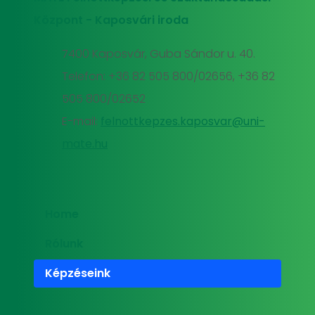
Központ - Kaposvári iroda
7400 Kaposvár, Guba Sándor u. 40.
Telefon: +36 82 505 800/02656, +36 82
505 800/02652
E-mail:
felnottkepzes.kaposvar@uni-
mate.hu
Home
Rólunk
Képzéseink