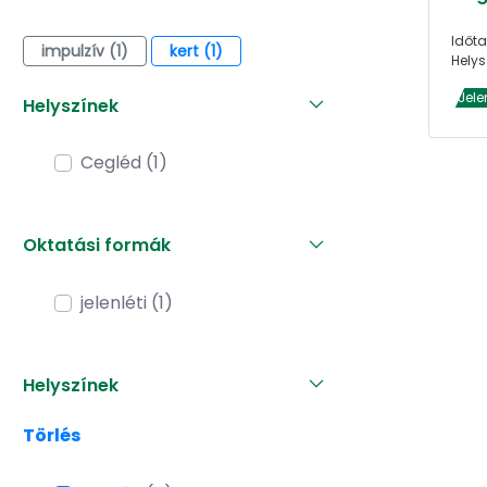
Időta
impulzív (1)
kert (1)
Helys
Jele
Helyszínek
Cegléd (1)
Oktatási formák
jelenléti (1)
Helyszínek
Törlés