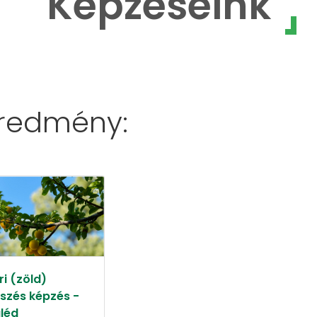
Képzéseink
eredmény:
i (zöld)
szés képzés -
léd