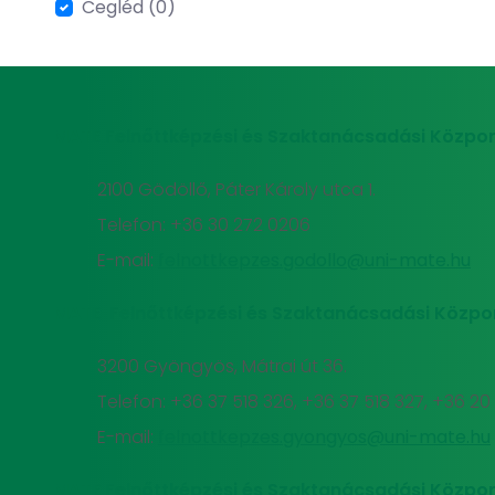
Cegléd (0)
MATE Felnőttképzési és Szaktanácsadási Közpon
2100 Gödöllő, Páter Károly utca 1.
Telefon: +36 30 272 0206
E-mail:
felnottkepzes.godollo@uni-mate.hu
MATE Felnőttképzési és Szaktanácsadási Közpo
3200 Gyöngyös, Mátrai út 36.
Telefon: +36 37 518 326, +36 37 518 327, +36 2
E-mail:
felnottkepzes.gyongyos@uni-mate.hu
MATE Felnőttképzési és Szaktanácsadási Közpon