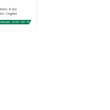
rtam: 8 óra
zín: Cegléd
ntkezés: 2026-08-19