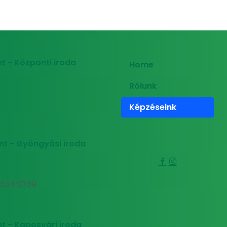
t - Központi iroda
Home
Rólunk
Képzéseink
nt - Gyöngyösi iroda
0 534 9789
t - Kaposvári iroda