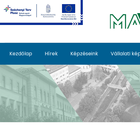
Ugrás a fő tartalomhoz
Kezdőlap
Hírek
Képzéseink
Vállalati k
Képzéseink - MATE Fe