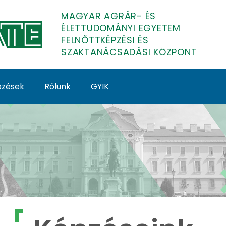
MAGYAR AGRÁR- ÉS
ÉLETTUDOMÁNYI EGYETEM
FELNŐTTKÉPZÉSI ÉS
SZAKTANÁCSADÁSI KÖZPONT
épzések
Rólunk
GYIK
lnőttképzés