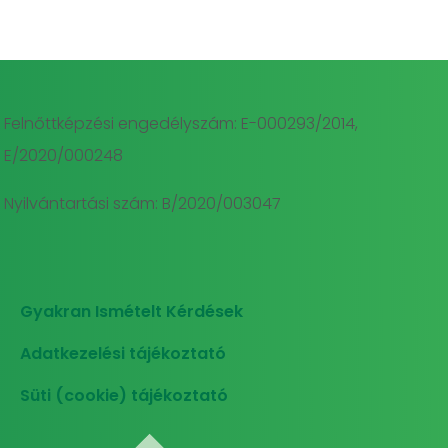
Felnőttképzési engedélyszám: E-000293/2014,
E/2020/000248
Nyilvántartási szám: B/2020/003047
Gyakran Ismételt Kérdések
Adatkezelési tájékoztató
Süti (cookie) tájékoztató