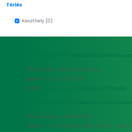
Törlés
Keszthely (0)
MATE Felnőttképzési és Szaktanácsadási Közpon
2100 Gödöllő, Páter Károly utca 1.
Telefon: +36 30 272 0206
E-mail:
felnottkepzes.godollo@uni-mate.hu
MATE Felnőttképzési és Szaktanácsadási Közpo
3200 Gyöngyös, Mátrai út 36.
Telefon: +36 37 518 326, +36 37 518 327, +36 2