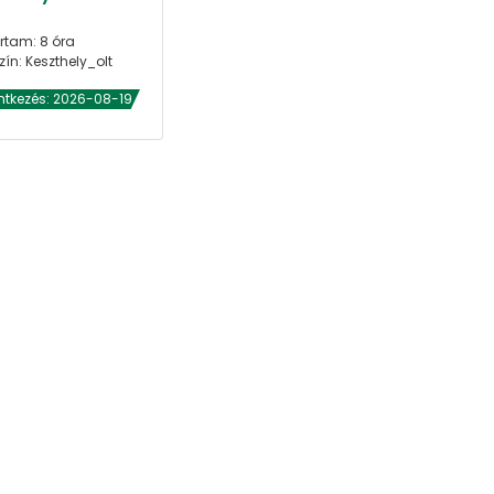
rtam: 8 óra
zín: Keszthely_olt
ntkezés: 2026-08-19