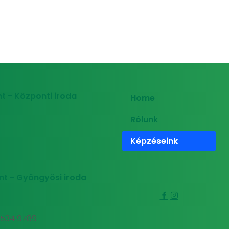
t - Központi iroda
Home
Rólunk
Képzéseink
nt - Gyöngyösi iroda
0 534 9789