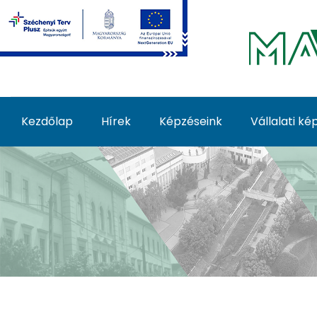
Ugrás a fő tartalomhoz
Kezdőlap
Hírek
Képzéseink
Vállalati k
Képzéseink - MATE Fe