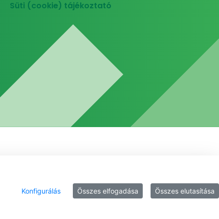
Süti (cookie) tájékoztató
Konfigurálás
Összes elfogadása
Összes elutasítása