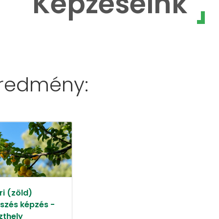
Képzéseink
eredmény:
i (zöld)
szés képzés -
zthely