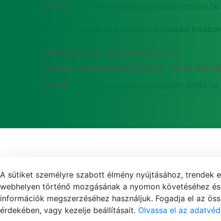
E-mail:
felnottkepzes.gyongyos@uni-mate.hu
MATE Felnőttképzési és Szaktanácsadási Közpon
7400 Kaposvár, Guba Sándor u. 40.
Telefon: +36 82 505 800/02656, +36 82 505 8
E-mail:
felnottkepzes.kaposvar@uni-mate.hu
A sütiket személyre szabott élmény nyújtásához, trendek 
webhelyen történő mozgásának a nyomon követéséhez és f
információk megszerzéséhez használjuk. Fogadja el az össz
érdekében, vagy kezelje beállításait.
Olvassa el az adatvéd