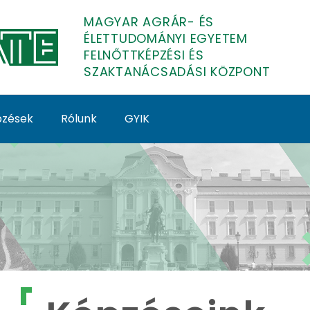
MAGYAR AGRÁR- ÉS
ÉLETTUDOMÁNYI EGYETEM
FELNŐTTKÉPZÉSI ÉS
SZAKTANÁCSADÁSI KÖZPONT
épzések
Rólunk
GYIK
lnőttképzés