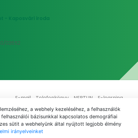
t - Kaposvári iroda
00/02652
E-mail
Telefonkönyv
NEPTUN
E-learning
elemzéséhez, a webhely kezeléséhez, a felhasználók
elhasználói bázisunkkal kapcsolatos demográfiai
es sütit a webhelyünk által nyújtott legjobb élmény
elmi irányelveinket
© MATE 2021