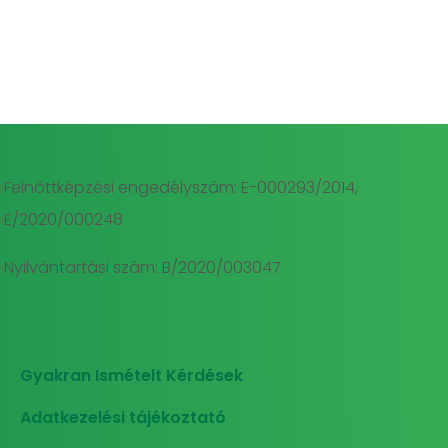
Felnőttképzési engedélyszám: E-000293/2014,
E/2020/000248
Nyilvántartási szám: B/2020/003047
Gyakran Ismételt Kérdések
Adatkezelési tájékoztató