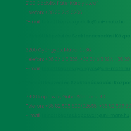
2100 Gödöllő, Páter Károly utca 1.
Telefon: +36 30 272 0206
E-mail:
felnottkepzes.godollo@uni-mate.hu
MATE Felnőttképzési és Szaktanácsadási Közpo
3200 Gyöngyös, Mátrai út 36.
Telefon: +36 37 518 326, +36 37 518 327, +36 2
E-mail:
felnottkepzes.gyongyos@uni-mate.hu
MATE Felnőttképzési és Szaktanácsadási Közpon
7400 Kaposvár, Guba Sándor u. 40.
Telefon: +36 82 505 800/02656, +36 82 505 8
E-mail:
felnottkepzes.kaposvar@uni-mate.hu