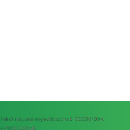
Felnőttképzési engedélyszám: E-000293/2014,
E/2020/000248