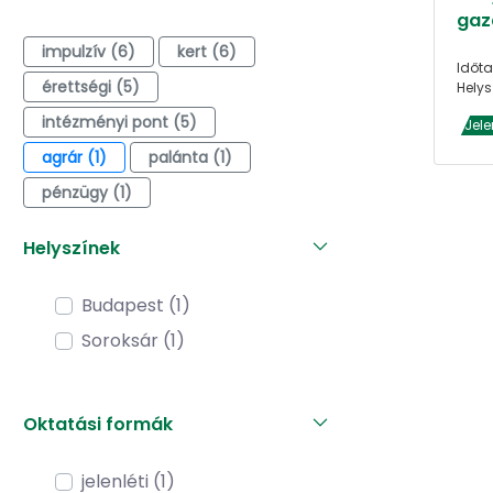
gaz
impulzív (6)
kert (6)
Időta
érettségi (5)
Helys
intézményi pont (5)
Jele
agrár (1)
palánta (1)
pénzügy (1)
Helyszínek
Budapest (1)
Soroksár (1)
Oktatási formák
jelenléti (1)