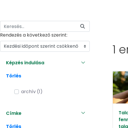
Rendezés a következő szerint:
1 
Kezdési időpont szerint csökkenő
Képzés indulása
Törlés
archív (1)
Tal
Címke
fen
Törlés
tala