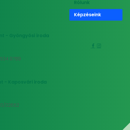
Rólunk
Képzéseink
nt - Gyöngyösi iroda
0 534 9789
t - Kaposvári iroda
00/02652