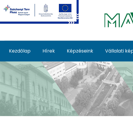
Ugrás a fő tartalomhoz
Kezdőlap
Hírek
Képzéseink
Vállalati k
Képzéseink - MATE Fe