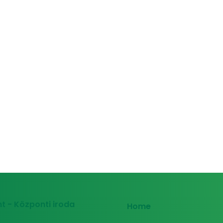
t - Központi iroda
Home