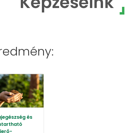
Képzéseink
eredmény:
ajegészség és
ntartható
jerő-