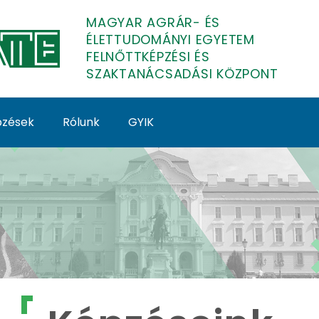
MAGYAR AGRÁR- ÉS
ÉLETTUDOMÁNYI EGYETEM
FELNŐTTKÉPZÉSI ÉS
SZAKTANÁCSADÁSI KÖZPONT
épzések
Rólunk
GYIK
lnőttképzés