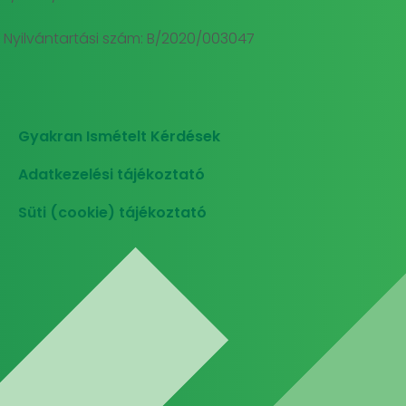
Nyilvántartási szám: B/2020/003047
Gyakran Ismételt Kérdések
Adatkezelési tájékoztató
Süti (cookie) tájékoztató