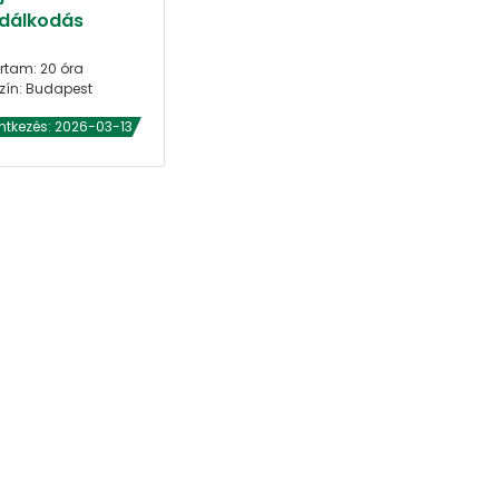
dálkodás
rtam: 20 óra
zín: Budapest
ntkezés: 2026-03-13