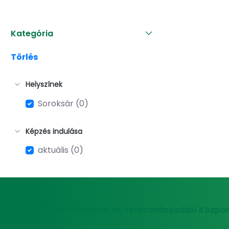
Kategória
Törlés
Helyszínek
Soroksár (0)
Képzés indulása
aktuális (0)
MATE Felnőttképzési és Szaktanácsadási Közpon