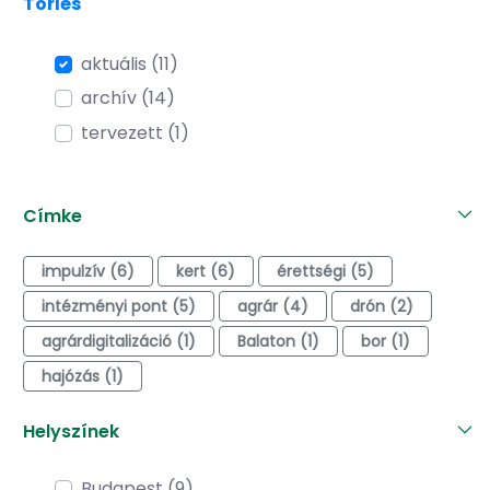
Törlés
aktuális (11)
archív (14)
tervezett (1)
Címke
impulzív (6)
kert (6)
érettségi (5)
intézményi pont (5)
agrár (4)
drón (2)
agrárdigitalizáció (1)
Balaton (1)
bor (1)
hajózás (1)
Helyszínek
Budapest (9)