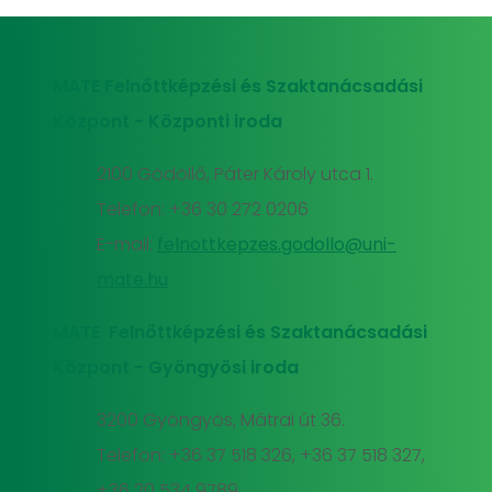
MATE Felnőttképzési és Szaktanácsadási
Központ - Központi iroda
2100 Gödöllő, Páter Károly utca 1.
Telefon: +36 30 272 0206
E-mail:
felnottkepzes.godollo@uni-
mate.hu
MATE Felnőttképzési és Szaktanácsadási
Központ - Gyöngyösi iroda
3200 Gyöngyös, Mátrai út 36.
Telefon: +36 37 518 326, +36 37 518 327,
+36 20 534 9789