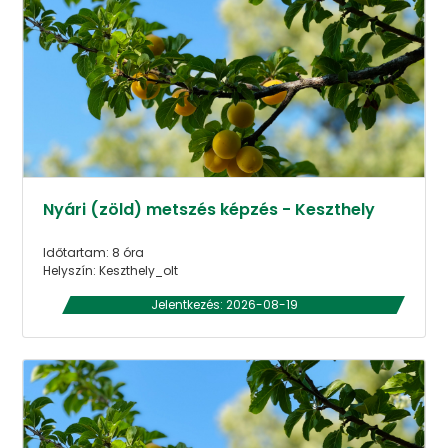
Nyári (zöld) metszés képzés - Keszthely
Időtartam: 8 óra
Helyszín: Keszthely_olt
Jelentkezés: 2026-08-19