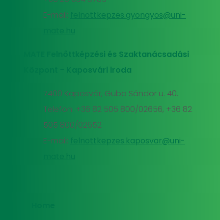
E-mail:
felnottkepzes.gyongyos@uni-
mate.hu
MATE Felnőttképzési és Szaktanácsadási
Központ - Kaposvári iroda
7400 Kaposvár, Guba Sándor u. 40.
Telefon: +36 82 505 800/02656, +36 82
505 800/02652
E-mail:
felnottkepzes.kaposvar@uni-
mate.hu
Home