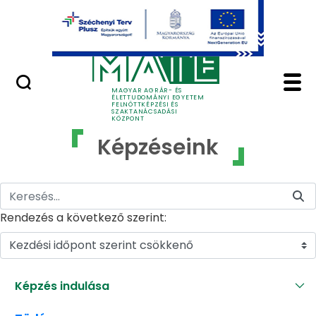
Ugrás a fő tartalomhoz
GYIK
Képzéseink - MATE Fe
MAGYAR AGRÁR- ÉS
ÉLETTUDOMÁNYI EGYETEM
FELNŐTTKÉPZÉSI ÉS
SZAKTANÁCSADÁSI
KÖZPONT
Képzéseink
Rendezés a következő szerint:
Kezdési időpont szerint csökkenő
Képzés indulása