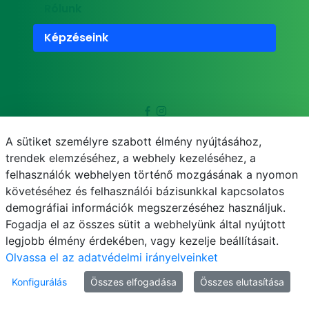
Rólunk
Képzéseink
Felnőttképzési engedélyszám: E-
A sütiket személyre szabott élmény nyújtásához,
000293/2014, E/2020/000248
trendek elemzéséhez, a webhely kezeléséhez, a
felhasználók webhelyen történő mozgásának a nyomon
Nyilvántartási szám: B/2020/003047
követéséhez és felhasználói bázisunkkal kapcsolatos
demográfiai információk megszerzéséhez használjuk.
Fogadja el az összes sütit a webhelyünk által nyújtott
legjobb élmény érdekében, vagy kezelje beállításait.
Olvassa el az adatvédelmi irányelveinket
Gyakran Ismételt Kérdések
Konfigurálás
Összes elfogadása
Összes elutasítása
Adatkezelési tájékoztató