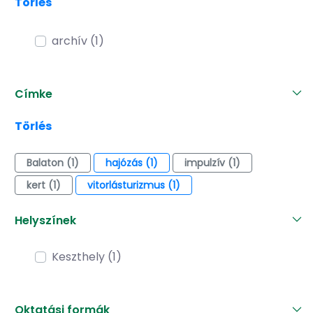
Törlés
archív (1)
Címke
Törlés
Balaton (1)
hajózás (1)
impulzív (1)
kert (1)
vitorlásturizmus (1)
Helyszínek
Keszthely (1)
Oktatási formák