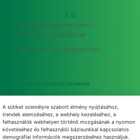
Felnőttképzési engedélyszám: E-
000293/2014, E/2020/000248
Nyilvántartási szám: B/2020/003047
Gyakran Ismételt Kérdések
Adatkezelési tájékoztató
A sütiket személyre szabott élmény nyújtásához,
Süti (cookie) tájékoztató
trendek elemzéséhez, a webhely kezeléséhez, a
felhasználók webhelyen történő mozgásának a nyomon
követéséhez és felhasználói bázisunkkal kapcsolatos
demográfiai információk megszerzéséhez használjuk.
E-mail
Telefonkönyv
NEPTUN
E-learning