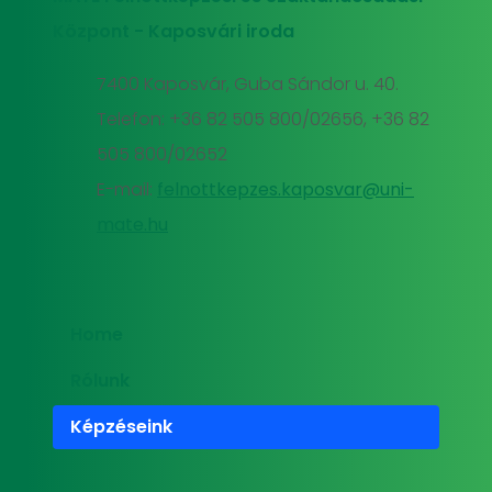
Központ - Kaposvári iroda
7400 Kaposvár, Guba Sándor u. 40.
Telefon: +36 82 505 800/02656, +36 82
505 800/02652
E-mail:
felnottkepzes.kaposvar@uni-
mate.hu
Home
Rólunk
Képzéseink