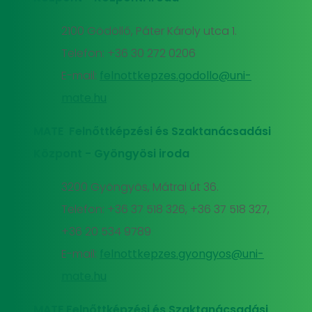
2100 Gödöllő, Páter Károly utca 1.
Telefon: +36 30 272 0206
E-mail:
felnottkepzes.godollo@uni-
mate.hu
MATE Felnőttképzési és Szaktanácsadási
Központ - Gyöngyösi iroda
3200 Gyöngyös, Mátrai út 36.
Telefon: +36 37 518 326, +36 37 518 327,
+36 20 534 9789
E-mail:
felnottkepzes.gyongyos@uni-
mate.hu
MATE Felnőttképzési és Szaktanácsadási