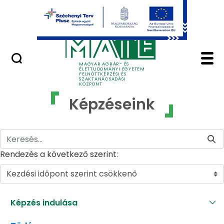
Ugrás a fő tartalomhoz
GYIK
Képzéseink - MATE Fe
MAGYAR AGRÁR- ÉS
ÉLETTUDOMÁNYI EGYETEM
FELNŐTTKÉPZÉSI ÉS
SZAKTANÁCSADÁSI
KÖZPONT
Képzéseink
Rendezés a következő szerint:
Kezdési időpont szerint csökkenő
Képzés indulása