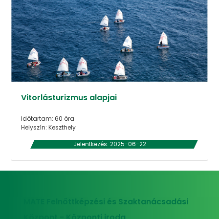
Vitorlásturizmus alapjai
Időtartam: 60 óra
Helyszín: Keszthely
Jelentkezés: 2025-06-22
MATE Felnőttképzési és Szaktanácsadási
Központ - Központi iroda