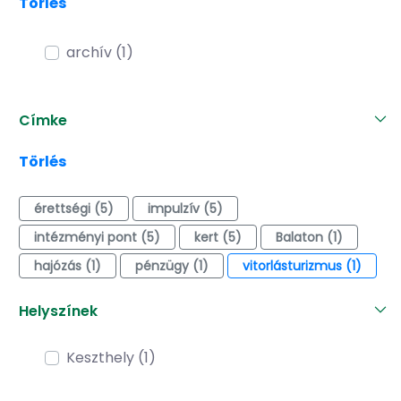
Törlés
archív (1)
Címke
Törlés
érettségi (5)
impulzív (5)
intézményi pont (5)
kert (5)
Balaton (1)
hajózás (1)
pénzügy (1)
vitorlásturizmus (1)
Helyszínek
Keszthely (1)