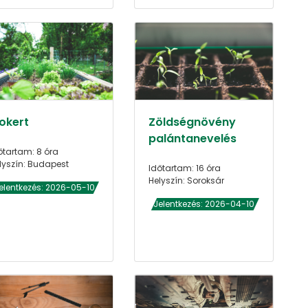
iokert
Zöldségnövény
palántanevelés
őtartam: 8 óra
lyszín: Budapest
Időtartam: 16 óra
Helyszín: Soroksár
elentkezés: 2026-05-10
Jelentkezés: 2026-04-10