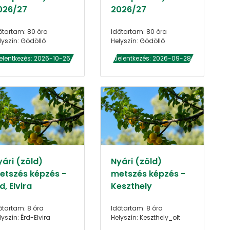
026/27
2026/27
őtartam: 80 óra
Időtartam: 80 óra
lyszín: Gödöllő
Helyszín: Gödöllő
elentkezés: 2026-10-26
Jelentkezés: 2026-09-28
yári (zöld)
Nyári (zöld)
etszés képzés -
metszés képzés -
d, Elvira
Keszthely
őtartam: 8 óra
Időtartam: 8 óra
lyszín: Érd-Elvira
Helyszín: Keszthely_olt