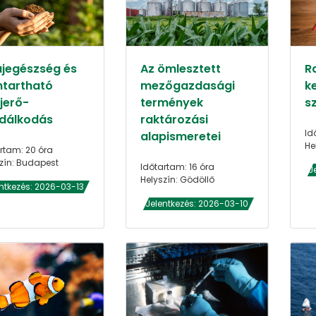
ajegészség és
Az ömlesztett
R
ntartható
mezőgazdasági
k
jerő-
termények
sz
dálkodás
raktározási
Id
alapismeretei
He
rtam: 20 óra
zín: Budapest
Időtartam: 16 óra
J
Helyszín: Gödöllő
ntkezés: 2026-03-13
Jelentkezés: 2026-03-10