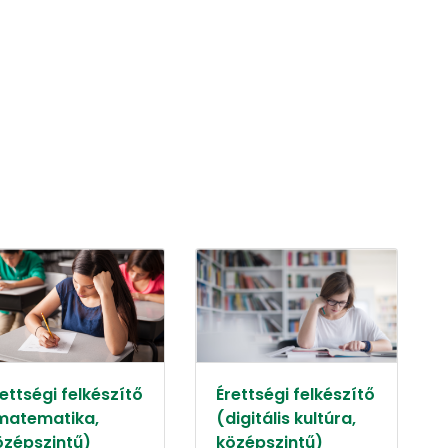
ettségi felkészítő
Érettségi felkészítő
matematika,
(digitális kultúra,
özépszintű)
középszintű)