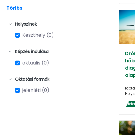
Törlés
Helyszínek
Keszthely (0)
Képzés indulása
Dró
hők
aktuális (0)
dia
alap
Oktatási formák
Időta
jelenléti (0)
Helys
Jele