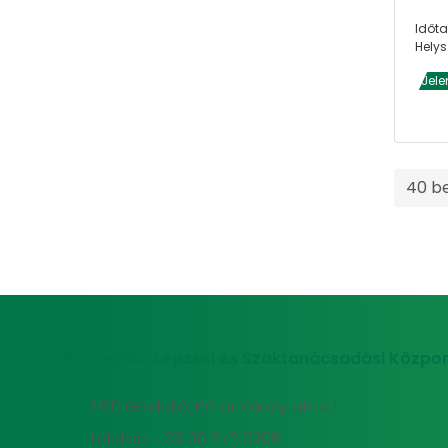
Időta
Helys
Jele
40 b
MATE Felnőttképzési és Szaktanácsadási Közpon
2100 Gödöllő, Páter Károly utca 1.
Telefon: +36 30 272 0206