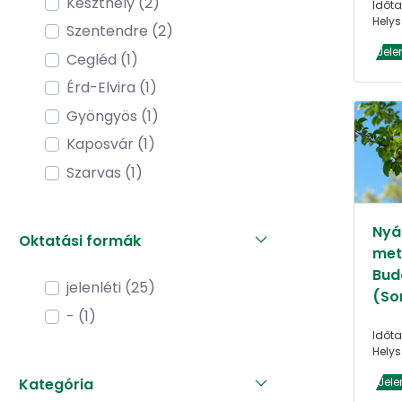
Keszthely (2)
Időta
Helys
Szentendre (2)
Jele
Cegléd (1)
Érd-Elvira (1)
Gyöngyös (1)
Kaposvár (1)
Szarvas (1)
Nyár
Oktatási formák
met
Bud
jelenléti (25)
(So
- (1)
Időta
Helys
Jele
Kategória