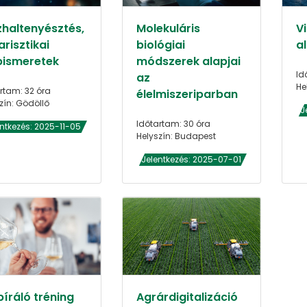
zhaltenyésztés,
Molekuláris
V
risztikai
biológiai
al
pismeretek
módszerek alapjai
Id
az
He
rtam: 32 óra
élelmiszeriparban
zín: Gödöllő
J
Időtartam: 30 óra
entkezés: 2025-11-05
Helyszín: Budapest
Jelentkezés: 2025-07-01
íráló tréning
Agrárdigitalizáció