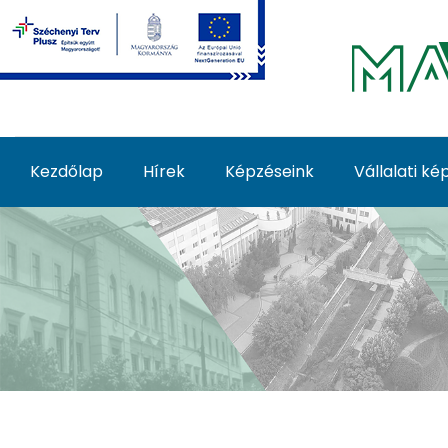
Ugrás a fő tartalomhoz
Kezdőlap
Hírek
Képzéseink
Vállalati k
Képzéseink - MATE Fe