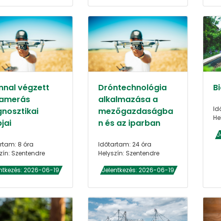
nnal végzett
Dróntechnológia
B
amerás
alkalmazása a
Id
gnosztikai
mezőgazdaságba
He
jai
n és az iparban
J
rtam: 8 óra
Időtartam: 24 óra
zín: Szentendre
Helyszín: Szentendre
ntkezés: 2026-06-19
Jelentkezés: 2026-06-19