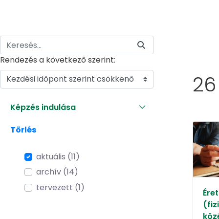
Rendezés a következő szerint:
26
Kezdési időpont szerint csökkenő
Képzés indulása
Törlés
aktuális (11)
archív (14)
tervezett (1)
Éret
(fiz
köz