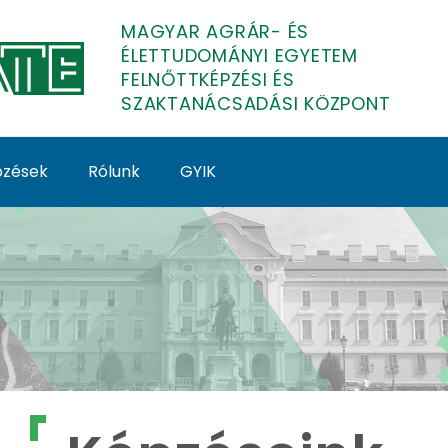
MAGYAR AGRÁR- ÉS
ÉLETTUDOMÁNYI EGYETEM
FELNŐTTKÉPZÉSI ÉS
SZAKTANÁCSADÁSI KÖZPONT
épzések
Rólunk
GYIK
lnőttképzés