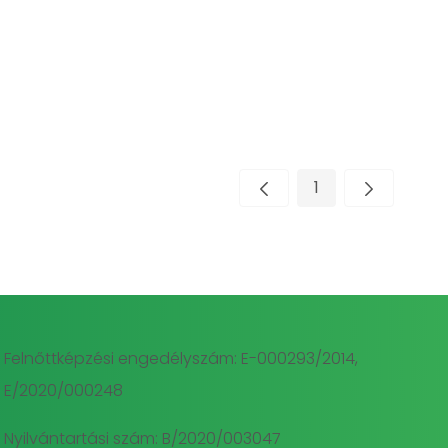
1
Oldal
Felnőttképzési engedélyszám: E-000293/2014,
E/2020/000248
Nyilvántartási szám: B/2020/003047