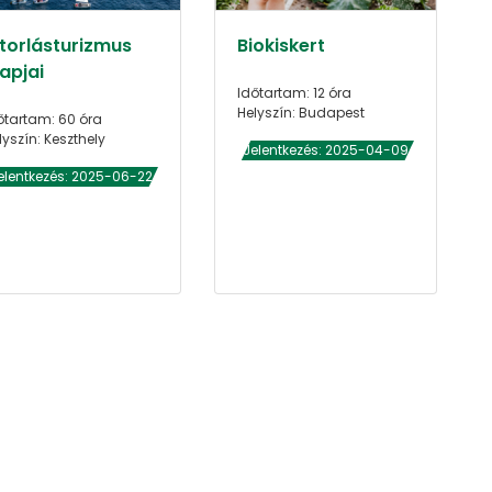
itorlásturizmus
Biokiskert
apjai
Időtartam: 12 óra
Helyszín: Budapest
őtartam: 60 óra
lyszín: Keszthely
Jelentkezés: 2025-04-09
elentkezés: 2025-06-22