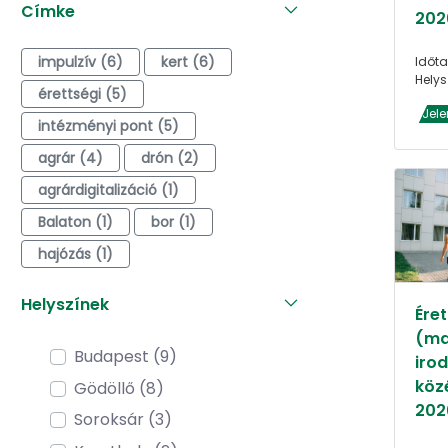
Címke
202
impulzív (6)
kert (6)
Időta
Helys
érettségi (5)
Jele
intézményi pont (5)
agrár (4)
drón (2)
agrárdigitalizáció (1)
Balaton (1)
bor (1)
hajózás (1)
Helyszínek
Éret
(ma
Budapest (9)
iro
köz
Gödöllő (8)
202
Soroksár (3)