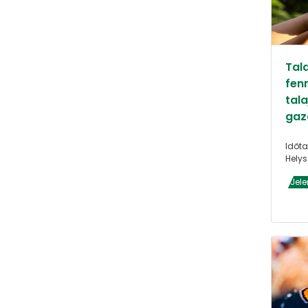
Tal
fen
tala
gaz
Időta
Helys
Jele