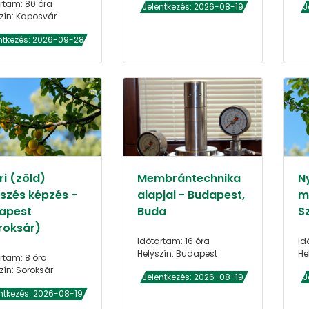
rtam: 80 óra
Jelentkezés: 2026-08-19
J
zín: Kaposvár
ntkezés: 2026-09-28
i (zöld)
Membrántechnika
N
szés képzés -
alapjai - Budapest,
m
apest
Buda
S
roksár)
Időtartam: 16 óra
Id
Helyszín: Budapest
He
rtam: 8 óra
zín: Soroksár
Jelentkezés: 2026-08-19
J
ntkezés: 2026-08-19