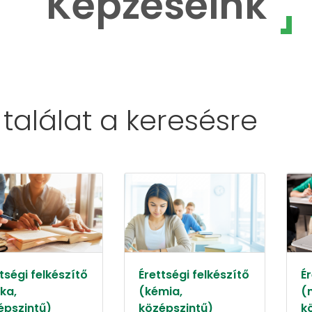
Képzéseink
 találat a
keresésre
tségi felkészítő
Érettségi felkészítő
Ér
ika,
(kémia,
(
épszintű)
középszintű)
k