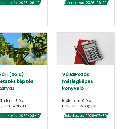
elentkezés: 2026-08-19
Jelentkezés: 2026-08-19
yári (zöld)
Vállalkozási
etszés képzés -
mérlegképes
zarvas
könyvelő
őtartam: 8 óra
Időtartam: 0 óra
lyszín: Szarvas
Helyszín: Gyöngyös
elentkezés: 2026-08-12
Jelentkezés: 2026-07-30