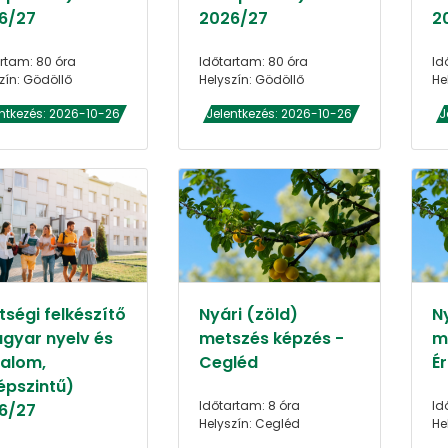
6/27
2026/27
2
rtam: 80 óra
Időtartam: 80 óra
Id
zín: Gödöllő
Helyszín: Gödöllő
He
ntkezés: 2026-10-26
Jelentkezés: 2026-10-26
J
tségi felkészítő
Nyári (zöld)
N
gyar nyelv és
metszés képzés -
m
dalom,
Cegléd
Ér
épszintű)
Időtartam: 8 óra
Id
6/27
Helyszín: Cegléd
He