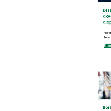
Dís
akva
ala
Időta
Helys
Jel
Borb