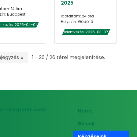
2025
rtam: 14 óra
zín: Budapest
Időtartam: 24 óra
Helyszín: Gödöllő
ntkezés: 2025-04-01
Jelentkezés: 2025-03-07
ejegyzés
1 - 26 / 26 tétel megjelenítése.
t - Központi iroda
Home
Rólunk
Képzéseink