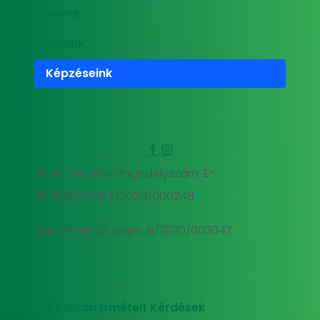
Home
Rólunk
Képzéseink
Felnőttképzési engedélyszám: E-
000293/2014, E/2020/000248
Nyilvántartási szám: B/2020/003047
Gyakran Ismételt Kérdések