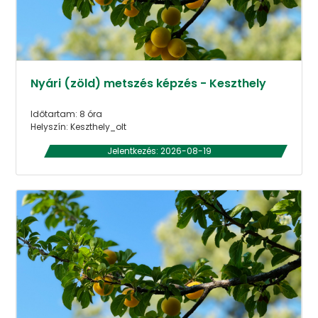
Nyári (zöld) metszés képzés - Keszthely
Időtartam: 8 óra
Helyszín: Keszthely_olt
Jelentkezés: 2026-08-19