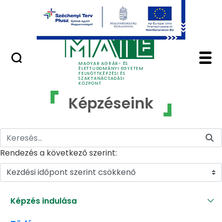
Ugrás a fő tartalomhoz
GYIK
Képzéseink - MATE Fe
MAGYAR AGRÁR- ÉS
ÉLETTUDOMÁNYI EGYETEM
FELNŐTTKÉPZÉSI ÉS
SZAKTANÁCSADÁSI
KÖZPONT
Képzéseink
Rendezés a következő szerint:
Kezdési időpont szerint csökkenő
Képzés indulása