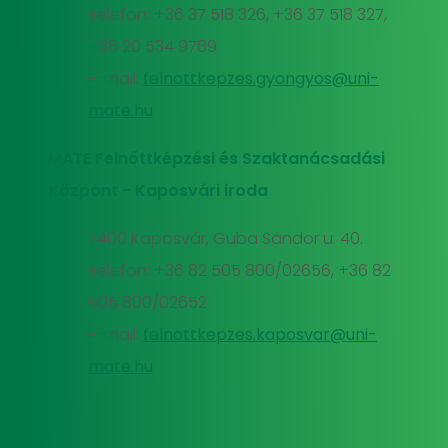
Telefon: +36 37 518 326, +36 37 518 327,
+36 20 534 9789
E-mail:
felnottkepzes.gyongyos@uni-
mate.hu
MATE Felnőttképzési és Szaktanácsadási
Központ - Kaposvári iroda
7400 Kaposvár, Guba Sándor u. 40.
Telefon: +36 82 505 800/02656, +36 82
505 800/02652
E-mail:
felnottkepzes.kaposvar@uni-
mate.hu