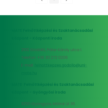
Oldal
MATE Felnőttképzési és Szaktanácsadási
Központ - Központi iroda
2100 Gödöllő, Páter Károly utca 1.
Telefon: +36 30 272 0206
E-mail:
felnottkepzes.godollo@uni-
mate.hu
MATE Felnőttképzési és Szaktanácsadási
Központ - Gyöngyösi iroda
3200 Gyöngyös, Mátrai út 36.