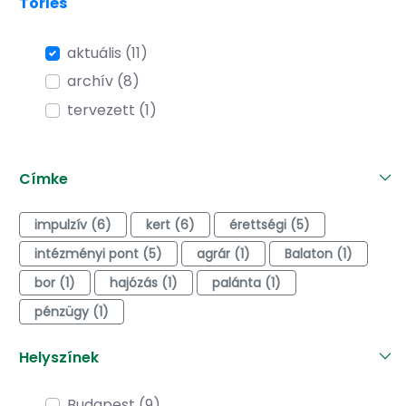
Törlés
aktuális (11)
archív (8)
tervezett (1)
Címke
impulzív (6)
kert (6)
érettségi (5)
intézményi pont (5)
agrár (1)
Balaton (1)
bor (1)
hajózás (1)
palánta (1)
pénzügy (1)
Helyszínek
Budapest (9)