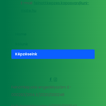
E-mail:
felnottkepzes.kaposvar@uni-
mate.hu
Home
Rólunk
Képzéseink
Felnőttképzési engedélyszám: E-
000293/2014, E/2020/000248