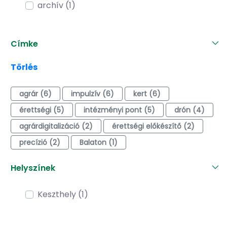
archív (1)
Címke
Törlés
agrár (6)
impulzív (6)
kert (6)
érettségi (5)
intézményi pont (5)
drón (4)
agrárdigitalizáció (2)
érettségi előkészítő (2)
precízió (2)
Balaton (1)
Helyszínek
Keszthely (1)