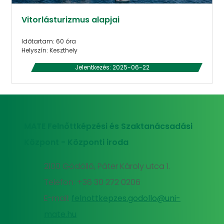
Vitorlásturizmus alapjai
Időtartam: 60 óra
Helyszín: Keszthely
Jelentkezés: 2025-06-22
MATE Felnőttképzési és Szaktanácsadási
Központ - Központi iroda
2100 Gödöllő, Páter Károly utca 1.
Telefon: +36 30 272 0206
E-mail:
felnottkepzes.godollo@uni-
mate.hu