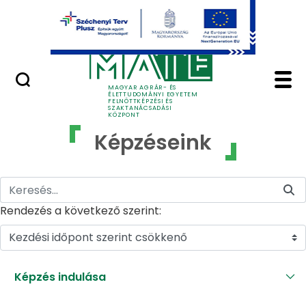
Ugrás a fő tartalomhoz
GYIK
Képzéseink - MATE Fe
MAGYAR AGRÁR- ÉS
ÉLETTUDOMÁNYI EGYETEM
FELNŐTTKÉPZÉSI ÉS
SZAKTANÁCSADÁSI
KÖZPONT
Képzéseink
Rendezés a következő szerint:
Kezdési időpont szerint csökkenő
Képzés indulása