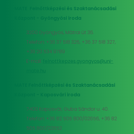
MATE Felnőttképzési és Szaktanácsadási
Központ - Gyöngyösi iroda
3200 Gyöngyös, Mátrai út 36.
Telefon: +36 37 518 326, +36 37 518 327,
+36 20 534 9789
E-mail:
felnottkepzes.gyongyos@uni-
mate.hu
MATE Felnőttképzési és Szaktanácsadási
Központ - Kaposvári iroda
7400 Kaposvár, Guba Sándor u. 40.
Telefon: +36 82 505 800/02656, +36 82
505 800/02652