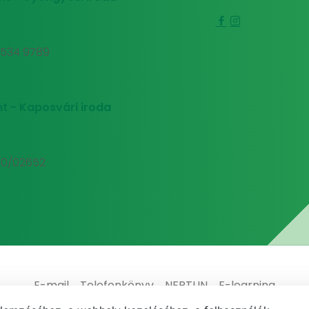
0 534 9789
t - Kaposvári iroda
00/02652
E-mail
Telefonkönyv
NEPTUN
E-learning