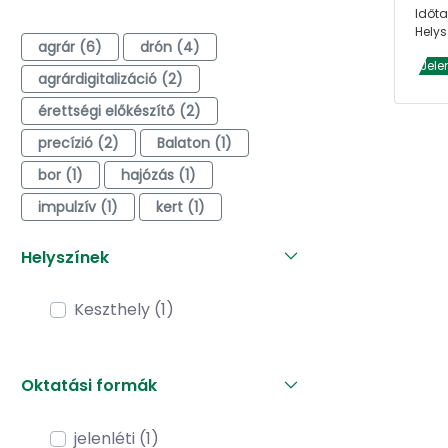
Időta
Helys
agrár (6)
drón (4)
Jele
agrárdigitalizáció (2)
érettségi előkészítő (2)
precízió (2)
Balaton (1)
bor (1)
hajózás (1)
impulzív (1)
kert (1)
Helyszínek
Keszthely (1)
Oktatási formák
jelenléti (1)