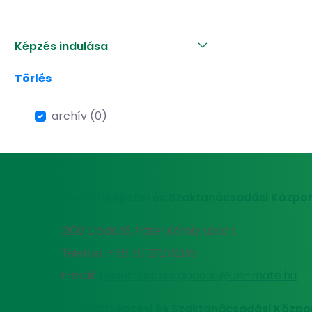
Képzés indulása
Törlés
archív (0)
MATE Felnőttképzési és Szaktanácsadási Közpon
2100 Gödöllő, Páter Károly utca 1.
Telefon: +36 30 272 0206
E-mail:
felnottkepzes.godollo@uni-mate.hu
MATE Felnőttképzési és Szaktanácsadási Közpo