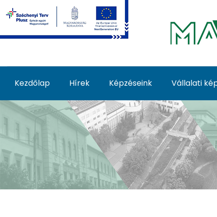
Ugrás a fő tartalomhoz
Kezdőlap
Hírek
Képzéseink
Vállalati k
Képzéseink - MATE Fe