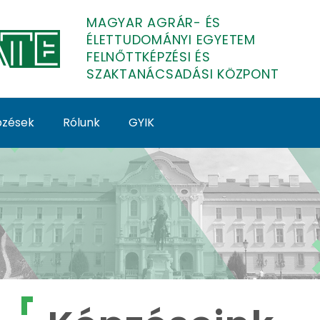
MAGYAR AGRÁR- ÉS
ÉLETTUDOMÁNYI EGYETEM
FELNŐTTKÉPZÉSI ÉS
SZAKTANÁCSADÁSI KÖZPONT
épzések
Rólunk
GYIK
lnőttképzés