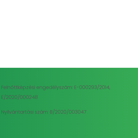
Felnőttképzési engedélyszám: E-000293/2014,
E/2020/000248
Nyilvántartási szám: B/2020/003047