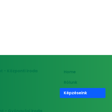
t - Központi iroda
Home
Rólunk
Képzéseink
nt - Gyöngyösi iroda