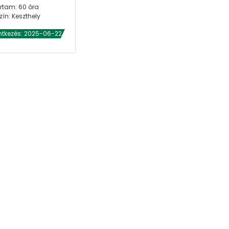
rtam: 60 óra
zín: Keszthely
ntkezés: 2025-06-22