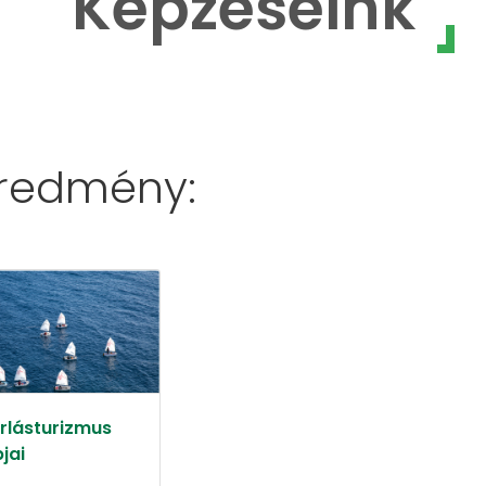
Képzéseink
eredmény:
orlásturizmus
jai