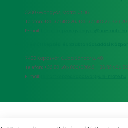
3200 Gyöngyös, Mátrai út 36.
Telefon: +36 37 518 326, +36 37 518 327, +36 2
E-mail:
felnottkepzes.gyongyos@uni-mate.hu
MATE Felnőttképzési és Szaktanácsadási Közpon
7400 Kaposvár, Guba Sándor u. 40.
Telefon: +36 82 505 800/02656, +36 82 505 8
E-mail:
felnottkepzes.kaposvar@uni-mate.hu