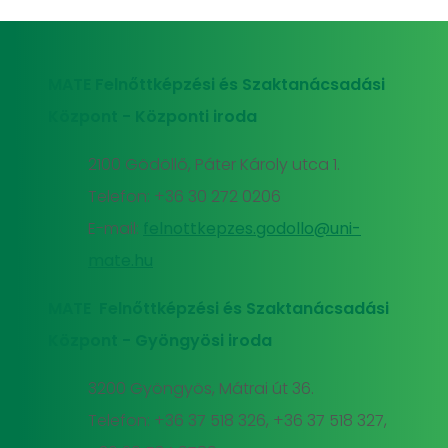
MATE Felnőttképzési és Szaktanácsadási
Központ - Központi iroda
2100 Gödöllő, Páter Károly utca 1.
Telefon: +36 30 272 0206
E-mail:
felnottkepzes.godollo@uni-
mate.hu
MATE Felnőttképzési és Szaktanácsadási
Központ - Gyöngyösi iroda
3200 Gyöngyös, Mátrai út 36.
Telefon: +36 37 518 326, +36 37 518 327,