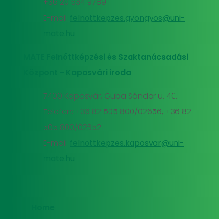
+36 20 534 9789
E-mail:
felnottkepzes.gyongyos@uni-
mate.hu
MATE Felnőttképzési és Szaktanácsadási
Központ - Kaposvári iroda
7400 Kaposvár, Guba Sándor u. 40.
Telefon: +36 82 505 800/02656, +36 82
505 800/02652
E-mail:
felnottkepzes.kaposvar@uni-
mate.hu
Home