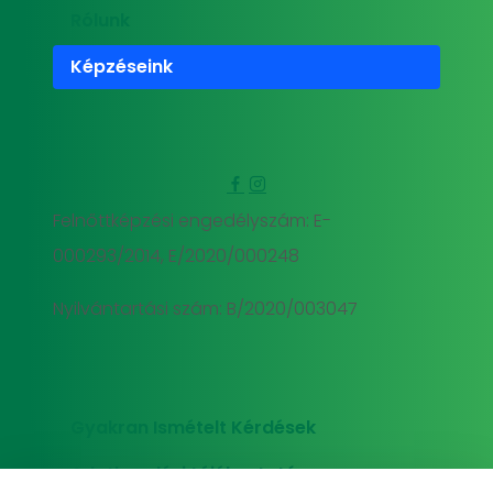
Rólunk
Képzéseink
Felnőttképzési engedélyszám: E-
000293/2014, E/2020/000248
Nyilvántartási szám: B/2020/003047
Gyakran Ismételt Kérdések
Adatkezelési tájékoztató