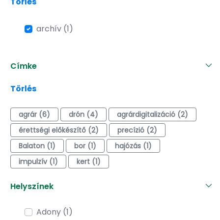
Törlés
archív (1)
Címke
Törlés
agrár (6)
drón (4)
agrárdigitalizáció (2)
érettségi előkészítő (2)
precízió (2)
Balaton (1)
bor (1)
hajózás (1)
impulzív (1)
kert (1)
Helyszínek
Adony (1)