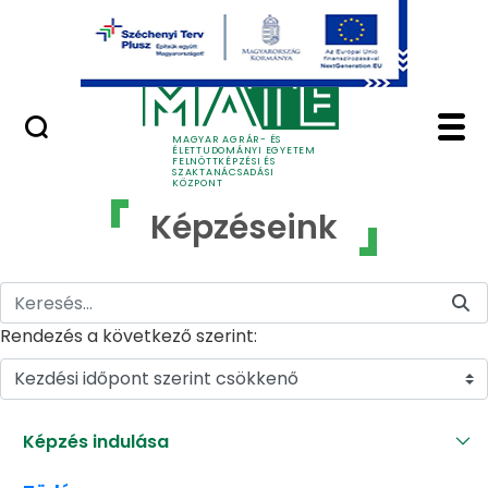
Ugrás a fő tartalomhoz
GYIK
Képzéseink - MATE Fe
MAGYAR AGRÁR- ÉS
ÉLETTUDOMÁNYI EGYETEM
FELNŐTTKÉPZÉSI ÉS
SZAKTANÁCSADÁSI
KÖZPONT
Képzéseink
Rendezés a következő szerint:
Kezdési időpont szerint csökkenő
Képzés indulása