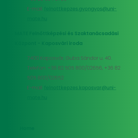
E-mail:
felnottkepzes.gyongyos@uni-
mate.hu
MATE Felnőttképzési és Szaktanácsadási
Központ - Kaposvári iroda
7400 Kaposvár, Guba Sándor u. 40.
Telefon: +36 82 505 800/02656, +36 82
505 800/02652
E-mail:
felnottkepzes.kaposvar@uni-
mate.hu
Home