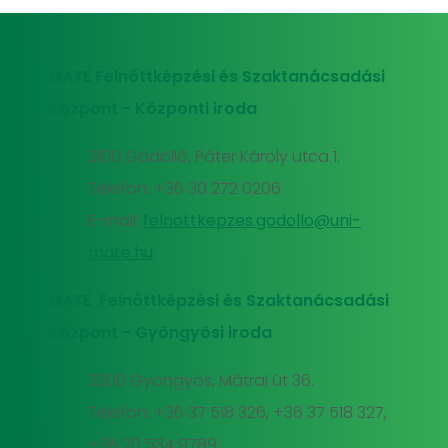
MATE Felnőttképzési és Szaktanácsadási
Központ - Központi iroda
2100 Gödöllő, Páter Károly utca 1.
Telefon: +36 30 272 0206
E-mail:
felnottkepzes.godollo@uni-
mate.hu
MATE Felnőttképzési és Szaktanácsadási
Központ - Gyöngyösi iroda
3200 Gyöngyös, Mátrai út 36.
Telefon: +36 37 518 326, +36 37 518 327,
+36 20 534 9789