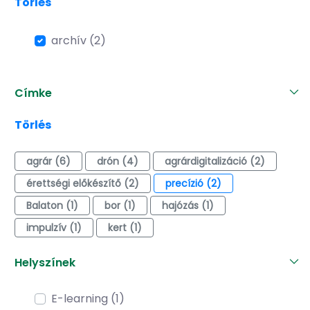
Törlés
archív (2)
Címke
Törlés
agrár (6)
drón (4)
agrárdigitalizáció (2)
érettségi előkészítő (2)
precízió (2)
Balaton (1)
bor (1)
hajózás (1)
impulzív (1)
kert (1)
Helyszínek
E-learning (1)