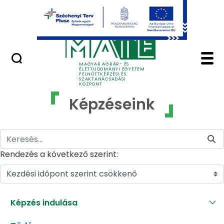
Ugrás a fő tartalomhoz
GYIK
Képzéseink - MATE Fe
MAGYAR AGRÁR- ÉS
ÉLETTUDOMÁNYI EGYETEM
FELNŐTTKÉPZÉSI ÉS
SZAKTANÁCSADÁSI
KÖZPONT
Képzéseink
Rendezés a következő szerint:
Kezdési időpont szerint csökkenő
Képzés indulása