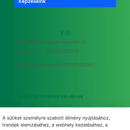
Képzéseink
Felnőttképzési engedélyszám: E-
000293/2014, E/2020/000248
Nyilvántartási szám: B/2020/003047
Gyakran Ismételt Kérdések
Adatkezelési tájékoztató
A sütiket személyre szabott élmény nyújtásához,
Süti (cookie) tájékoztató
trendek elemzéséhez, a webhely kezeléséhez, a