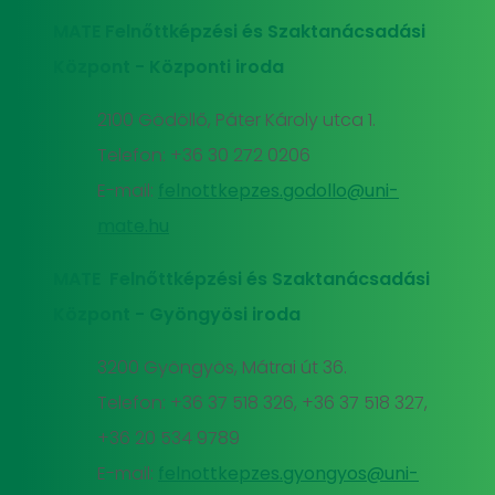
MATE Felnőttképzési és Szaktanácsadási
Központ - Központi iroda
2100 Gödöllő, Páter Károly utca 1.
Telefon: +36 30 272 0206
E-mail:
felnottkepzes.godollo@uni-
mate.hu
MATE Felnőttképzési és Szaktanácsadási
Központ - Gyöngyösi iroda
3200 Gyöngyös, Mátrai út 36.
Telefon: +36 37 518 326, +36 37 518 327,
+36 20 534 9789
E-mail:
felnottkepzes.gyongyos@uni-