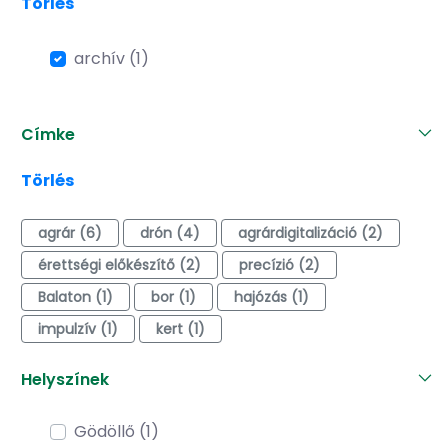
Törlés
archív (1)
Címke
Törlés
agrár (6)
drón (4)
agrárdigitalizáció (2)
érettségi előkészítő (2)
precízió (2)
Balaton (1)
bor (1)
hajózás (1)
impulzív (1)
kert (1)
Helyszínek
Gödöllő (1)