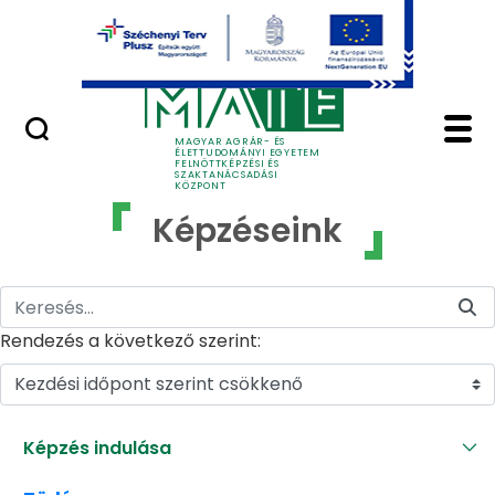
Ugrás a fő tartalomhoz
GYIK
Képzéseink - MATE Fe
MAGYAR AGRÁR- ÉS
ÉLETTUDOMÁNYI EGYETEM
FELNŐTTKÉPZÉSI ÉS
SZAKTANÁCSADÁSI
KÖZPONT
Képzéseink
Rendezés a következő szerint:
Kezdési időpont szerint csökkenő
Képzés indulása