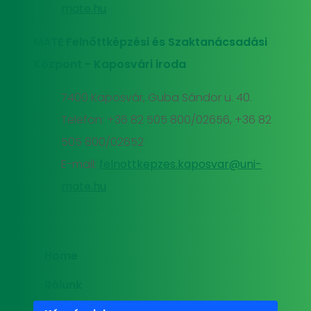
mate.hu
MATE Felnőttképzési és Szaktanácsadási
Központ - Kaposvári iroda
7400 Kaposvár, Guba Sándor u. 40.
Telefon: +36 82 505 800/02656, +36 82
505 800/02652
E-mail:
felnottkepzes.kaposvar@uni-
mate.hu
Home
Rólunk