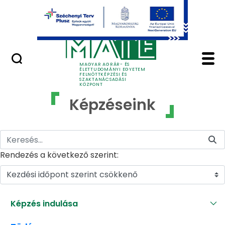
Ugrás a fő tartalomhoz
GYIK
Képzéseink - MATE Fe
MAGYAR AGRÁR- ÉS
ÉLETTUDOMÁNYI EGYETEM
FELNŐTTKÉPZÉSI ÉS
SZAKTANÁCSADÁSI
KÖZPONT
Képzéseink
Rendezés a következő szerint:
Kezdési időpont szerint csökkenő
Képzés indulása