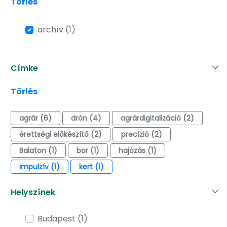
Törlés
archív (1)
Címke
Törlés
agrár (6)
drón (4)
agrárdigitalizáció (2)
érettségi előkészítő (2)
precízió (2)
Balaton (1)
bor (1)
hajózás (1)
impulzív (1)
kert (1)
Helyszínek
Budapest (1)