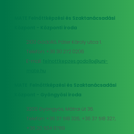
MATE Felnőttképzési és Szaktanácsadási
Központ - Központi iroda
2100 Gödöllő, Páter Károly utca 1.
Telefon: +36 30 272 0206
E-mail:
felnottkepzes.godollo@uni-
mate.hu
MATE Felnőttképzési és Szaktanácsadási
Központ - Gyöngyösi iroda
3200 Gyöngyös, Mátrai út 36.
Telefon: +36 37 518 326, +36 37 518 327,
+36 20 534 9789