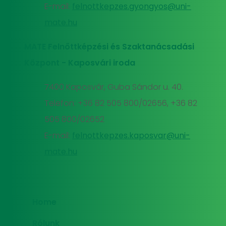
E-mail:
felnottkepzes.gyongyos@uni-
mate.hu
MATE Felnőttképzési és Szaktanácsadási
Központ - Kaposvári iroda
7400 Kaposvár, Guba Sándor u. 40.
Telefon: +36 82 505 800/02656, +36 82
505 800/02652
E-mail:
felnottkepzes.kaposvar@uni-
mate.hu
Home
Rólunk