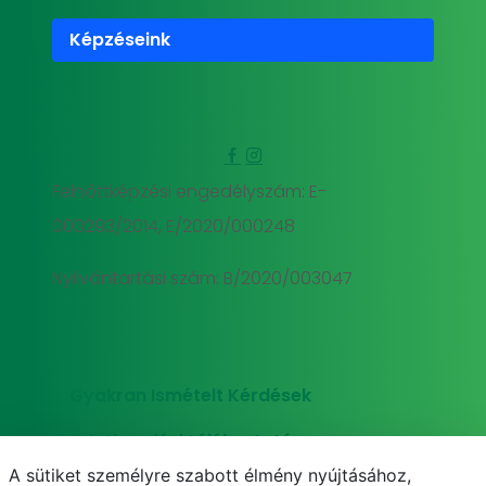
Képzéseink
Felnőttképzési engedélyszám: E-
000293/2014, E/2020/000248
Nyilvántartási szám: B/2020/003047
Gyakran Ismételt Kérdések
Adatkezelési tájékoztató
A sütiket személyre szabott élmény nyújtásához,