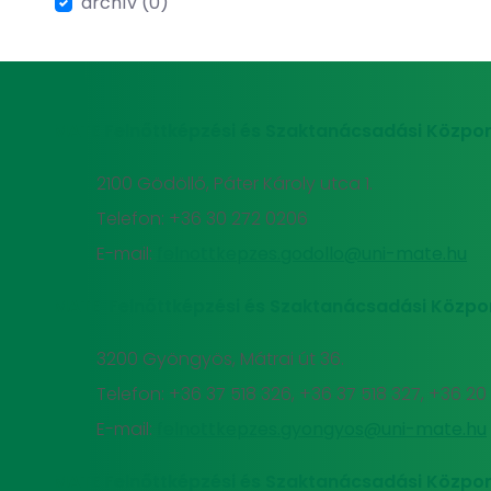
archív (0)
MATE Felnőttképzési és Szaktanácsadási Közpon
2100 Gödöllő, Páter Károly utca 1.
Telefon: +36 30 272 0206
E-mail:
felnottkepzes.godollo@uni-mate.hu
MATE Felnőttképzési és Szaktanácsadási Közpo
3200 Gyöngyös, Mátrai út 36.
Telefon: +36 37 518 326, +36 37 518 327, +36 2
E-mail:
felnottkepzes.gyongyos@uni-mate.hu
MATE Felnőttképzési és Szaktanácsadási Közpon