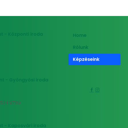
t - Központi iroda
Home
Rólunk
Képzéseink
nt - Gyöngyösi iroda
0 534 9789
t - Kaposvári iroda