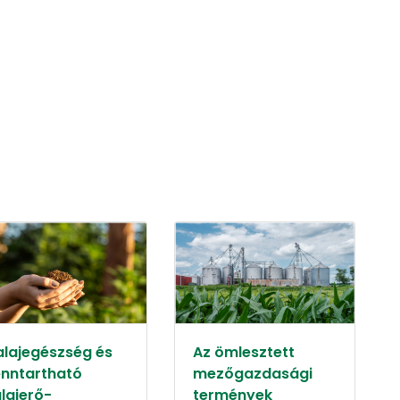
alajegészség és
Az ömlesztett
enntartható
mezőgazdasági
alajerő-
termények