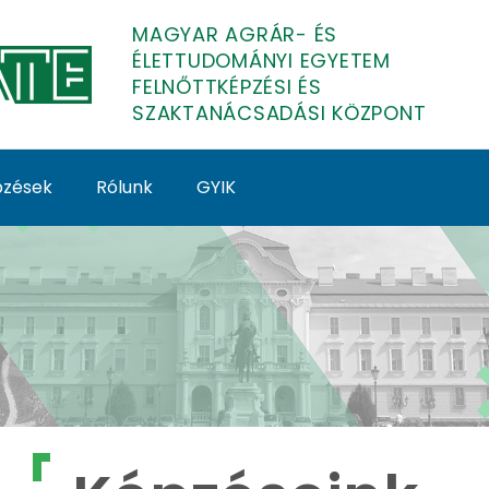
MAGYAR AGRÁR- ÉS
ÉLETTUDOMÁNYI EGYETEM
FELNŐTTKÉPZÉSI ÉS
SZAKTANÁCSADÁSI KÖZPONT
épzések
Rólunk
GYIK
lnőttképzés