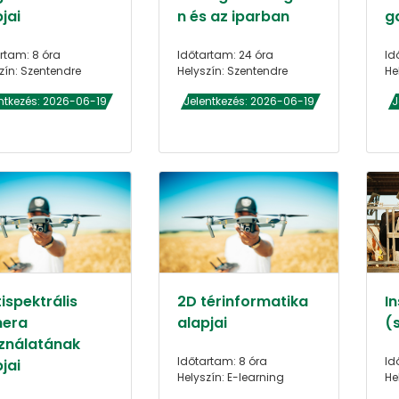
jai
n és az iparban
g
rtam: 8 óra
Időtartam: 24 óra
Id
zín: Szentendre
Helyszín: Szentendre
He
ntkezés: 2026-06-19
Jelentkezés: 2026-06-19
J
ispektrális
2D térinformatika
I
era
alapjai
(
ználatának
Időtartam: 8 óra
Id
jai
Helyszín: E-learning
He