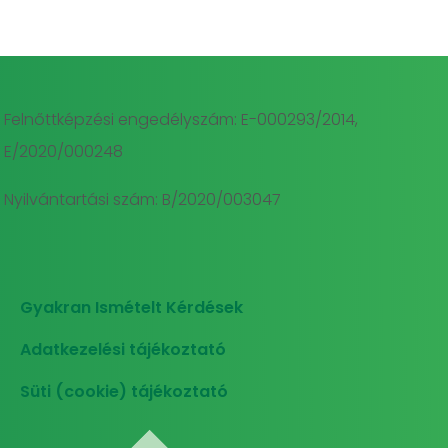
Felnőttképzési engedélyszám: E-000293/2014,
E/2020/000248
Nyilvántartási szám: B/2020/003047
Gyakran Ismételt Kérdések
Adatkezelési tájékoztató
Süti (cookie) tájékoztató