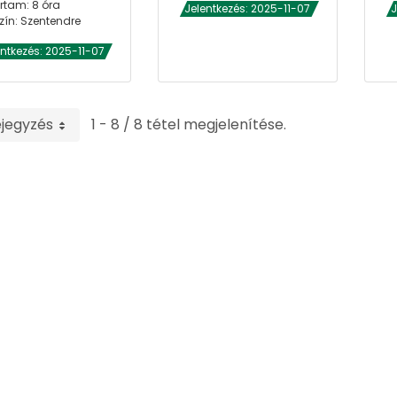
rtam: 8 óra
Jelentkezés: 2025-11-07
J
zín: Szentendre
entkezés: 2025-11-07
ejegyzés
1 - 8 / 8 tétel megjelenítése.