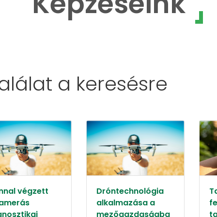
Képzéseink
találat a
keresésre
nnal végzett
Dróntechnológia
T
amerás
alkalmazása a
f
gnosztikai
mezőgazdaságba
t