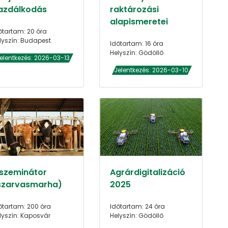
azdálkodás
raktározási
alapismeretei
őtartam: 20 óra
lyszín: Budapest
Időtartam: 16 óra
Helyszín: Gödöllő
elentkezés: 2026-03-13
Jelentkezés: 2026-03-10
nszeminátor
Agrárdigitalizáció
szarvasmarha)
2025
őtartam: 200 óra
Időtartam: 24 óra
lyszín: Kaposvár
Helyszín: Gödöllő