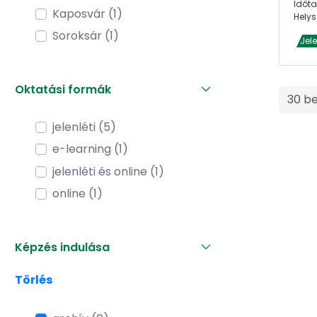
Időta
Kaposvár (1)
Helys
Soroksár (1)
Jel
Oktatási formák
30 b
jelenléti (5)
e-learning (1)
jelenléti és online (1)
online (1)
Képzés indulása
Törlés