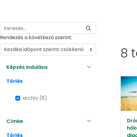
Rendezés a következő szerint:
8 
Kezdési időpont szerint csökkenő
Képzés indulása
Törlés
archív (8)
Dró
Címke
hők
Törlés
dia