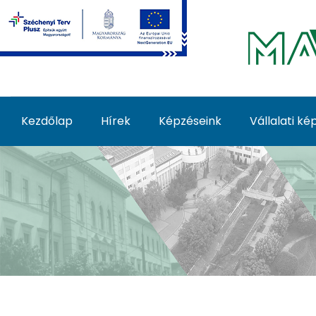
Ugrás a fő tartalomhoz
Kezdőlap
Hírek
Képzéseink
Vállalati k
Képzéseink - MATE Fe