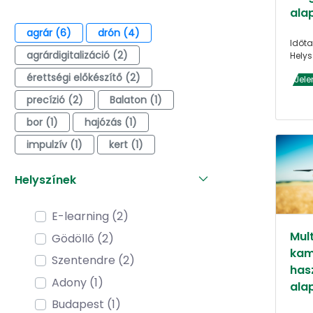
alap
agrár (6)
drón (4)
Időta
agrárdigitalizáció (2)
Helys
érettségi előkészítő (2)
Jele
precízió (2)
Balaton (1)
bor (1)
hajózás (1)
impulzív (1)
kert (1)
Helyszínek
E-learning (2)
Mult
Gödöllő (2)
kam
Szentendre (2)
has
Adony (1)
alap
Budapest (1)