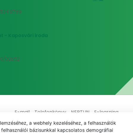
0 534 9789
t - Kaposvári iroda
00/02652
E-mail
Telefonkönyv
NEPTUN
E-learning
elemzéséhez, a webhely kezeléséhez, a felhasználók
elhasználói bázisunkkal kapcsolatos demográfiai