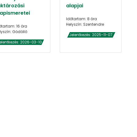
aktározási
alapjai
lapismeretei
Időtartam: 8 óra
Helyszín: Szentendre
őtartam: 16 óra
lyszín: Gödöllő
Jelentkezés: 2025-11-07
elentkezés: 2026-03-10