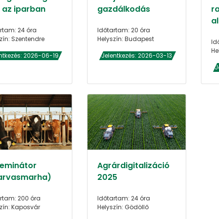
s az iparban
gazdálkodás
r
a
rtam: 24 óra
Időtartam: 20 óra
zín: Szentendre
Helyszín: Budapest
Id
He
ntkezés: 2026-06-19
Jelentkezés: 2026-03-13
J
zeminátor
Agrárdigitalizáció
arvasmarha)
2025
rtam: 200 óra
Időtartam: 24 óra
zín: Kaposvár
Helyszín: Gödöllő