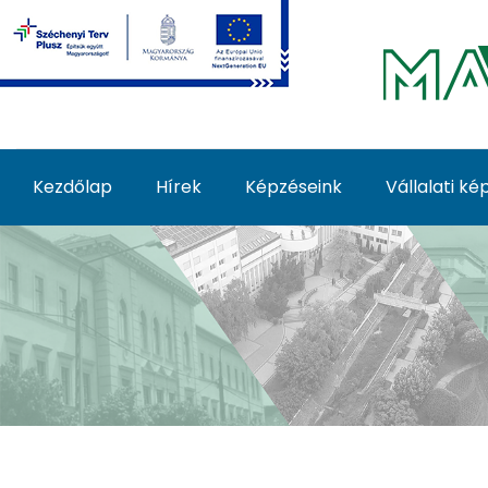
Ugrás a fő tartalomhoz
Kezdőlap
Hírek
Képzéseink
Vállalati k
Képzéseink - MATE Fe