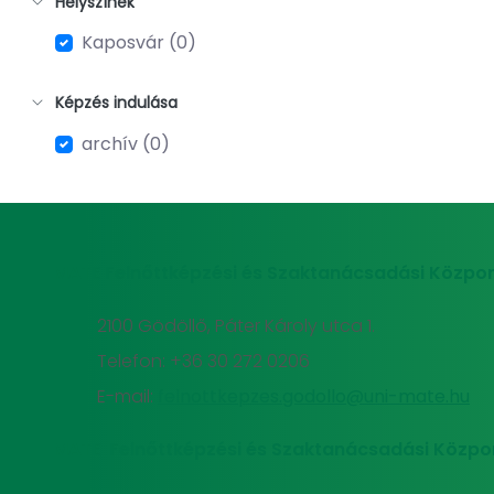
Helyszínek
Kaposvár (0)
Képzés indulása
archív (0)
MATE Felnőttképzési és Szaktanácsadási Közpon
2100 Gödöllő, Páter Károly utca 1.
Telefon: +36 30 272 0206
E-mail:
felnottkepzes.godollo@uni-mate.hu
MATE Felnőttképzési és Szaktanácsadási Közpo