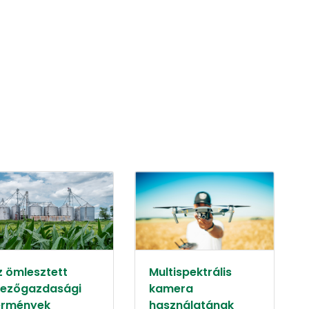
z ömlesztett
Multispektrális
ezőgazdasági
kamera
ermények
használatának