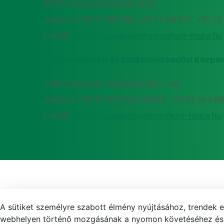
3200 Gyöngyös, Mátrai út 36.
Telefon: +36 37 518 326, +36 37 518 327, +36 2
E-mail:
felnottkepzes.gyongyos@uni-mate.hu
MATE Felnőttképzési és Szaktanácsadási Közpon
7400 Kaposvár, Guba Sándor u. 40.
Telefon: +36 82 505 800/02656, +36 82 505 8
E-mail:
felnottkepzes.kaposvar@uni-mate.hu
A sütiket személyre szabott élmény nyújtásához, trendek 
webhelyen történő mozgásának a nyomon követéséhez és f