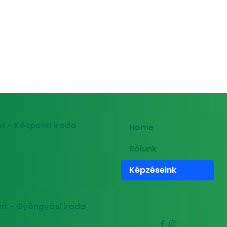
t - Központi iroda
Home
Rólunk
Képzéseink
nt - Gyöngyösi iroda