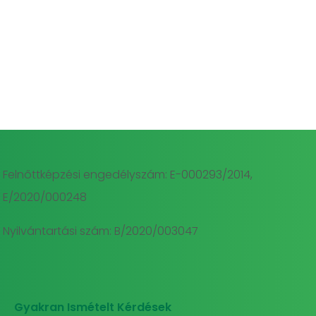
Felnőttképzési engedélyszám: E-000293/2014,
E/2020/000248
Nyilvántartási szám: B/2020/003047
Gyakran Ismételt Kérdések