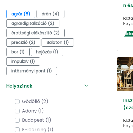
n é
agrár (6)
drón (4)
Időta
agrárdigitalizáció (2)
Helys
érettségi előkészítő (2)
Jele
precízió (2)
Balaton (1)
bor (1)
hajózás (1)
impulzív (1)
intézményi pont (1)
Helyszínek
Ins
Gödöllő (2)
(sz
Adony (1)
Budapest (1)
Időta
Helys
E-learning (1)