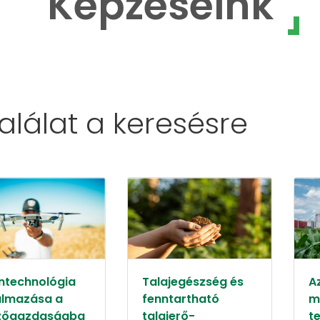
Képzéseink
találat a
keresésre
ntechnológia
Talajegészség és
A
almazása a
fenntartható
m
őgazdaságba
talajerő-
t