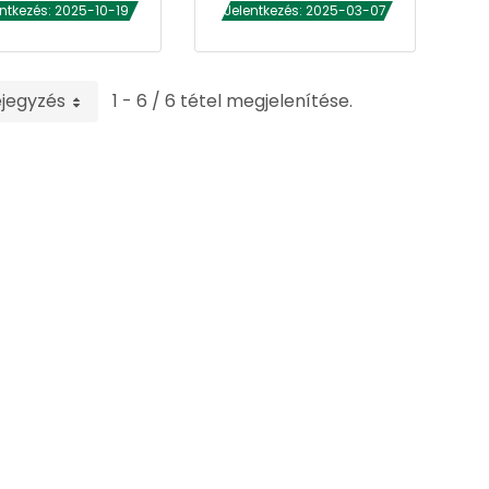
entkezés: 2025-10-19
Jelentkezés: 2025-03-07
ejegyzés
1 - 6 / 6 tétel megjelenítése.