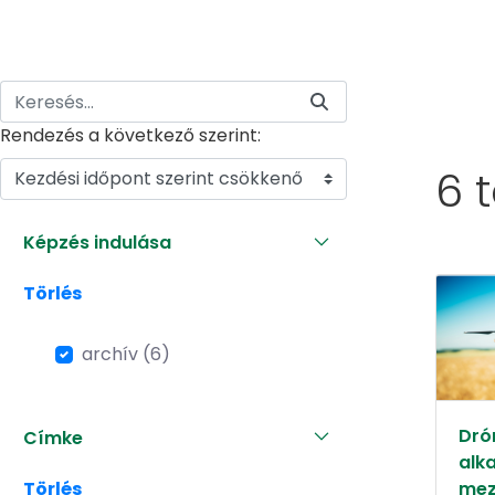
Rendezés a következő szerint:
6 
Kezdési időpont szerint csökkenő
Képzés indulása
Törlés
archív (6)
Dró
Címke
alk
Törlés
mez