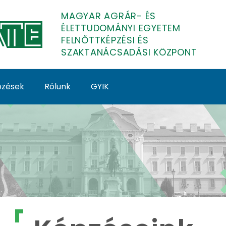
MAGYAR AGRÁR- ÉS
ÉLETTUDOMÁNYI EGYETEM
FELNŐTTKÉPZÉSI ÉS
SZAKTANÁCSADÁSI KÖZPONT
épzések
Rólunk
GYIK
lnőttképzés