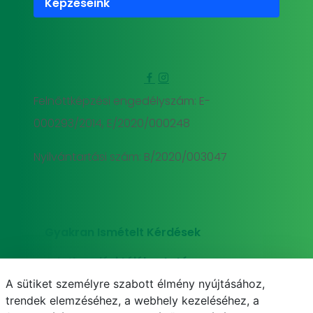
Képzéseink
Felnőttképzési engedélyszám: E-
000293/2014, E/2020/000248
Nyilvántartási szám: B/2020/003047
Gyakran Ismételt Kérdések
Adatkezelési tájékoztató
A sütiket személyre szabott élmény nyújtásához,
Süti (cookie) tájékoztató
trendek elemzéséhez, a webhely kezeléséhez, a