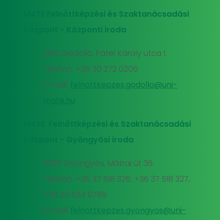
MATE Felnőttképzési és Szaktanácsadási
Központ - Központi iroda
2100 Gödöllő, Páter Károly utca 1.
Telefon: +36 30 272 0206
E-mail:
felnottkepzes.godollo@uni-
mate.hu
MATE Felnőttképzési és Szaktanácsadási
Központ - Gyöngyösi iroda
3200 Gyöngyös, Mátrai út 36.
Telefon: +36 37 518 326, +36 37 518 327,
+36 20 534 9789
E-mail:
felnottkepzes.gyongyos@uni-