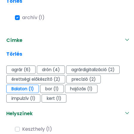
Törlés
archív (1)
Címke
Törlés
agrár (6)
drón (4)
agrárdigitalizáció (2)
érettségi előkészítő (2)
precízió (2)
Balaton (1)
bor (1)
hajózás (1)
impulzív (1)
kert (1)
Helyszínek
Keszthely (1)