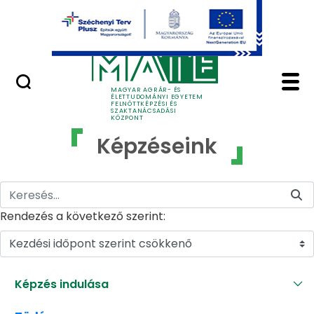
Ugrás a fő tartalomhoz
GYIK
Képzéseink - MATE Fe
MAGYAR AGRÁR- ÉS
ÉLETTUDOMÁNYI EGYETEM
FELNŐTTKÉPZÉSI ÉS
SZAKTANÁCSADÁSI
KÖZPONT
Képzéseink
Rendezés a következő szerint:
Kezdési időpont szerint csökkenő
Képzés indulása