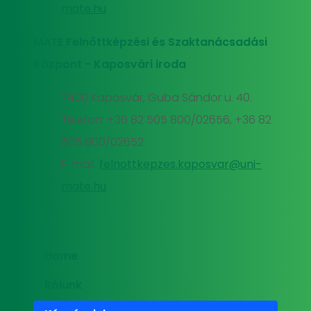
mate.hu
MATE Felnőttképzési és Szaktanácsadási
Központ - Kaposvári iroda
7400 Kaposvár, Guba Sándor u. 40.
Telefon: +36 82 505 800/02656, +36 82
505 800/02652
E-mail:
felnottkepzes.kaposvar@uni-
mate.hu
Home
Rólunk