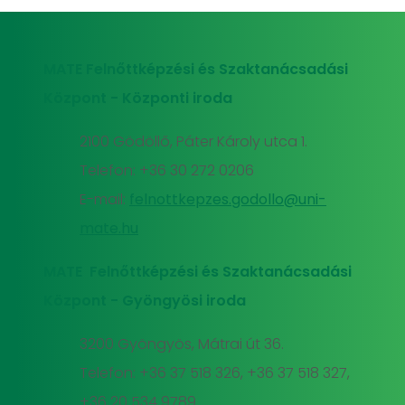
MATE Felnőttképzési és Szaktanácsadási
Központ - Központi iroda
2100 Gödöllő, Páter Károly utca 1.
Telefon: +36 30 272 0206
E-mail:
felnottkepzes.godollo@uni-
mate.hu
MATE Felnőttképzési és Szaktanácsadási
Központ - Gyöngyösi iroda
3200 Gyöngyös, Mátrai út 36.
Telefon: +36 37 518 326, +36 37 518 327,
+36 20 534 9789