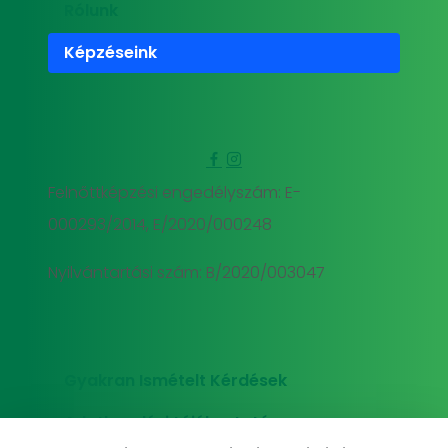
Rólunk
Képzéseink
Felnőttképzési engedélyszám: E-
000293/2014, E/2020/000248
Nyilvántartási szám: B/2020/003047
Gyakran Ismételt Kérdések
Adatkezelési tájékoztató