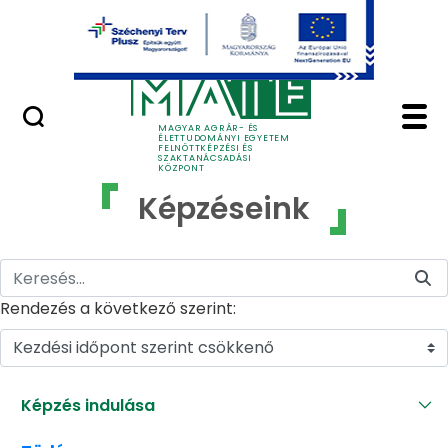
Ugrás a fő tartalomhoz
GYIK
Képzéseink - MATE Fe
MAGYAR AGRÁR- ÉS
ÉLETTUDOMÁNYI EGYETEM
FELNŐTTKÉPZÉSI ÉS
SZAKTANÁCSADÁSI
KÖZPONT
Képzéseink
Rendezés a következő szerint:
Kezdési időpont szerint csökkenő
Képzés indulása