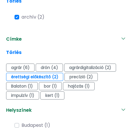
Törlés
archív (2)
Címke
Törlés
agrár (6)
drón (4)
agrárdigitalizáció (2)
érettségi előkészítő (2)
precízió (2)
Balaton (1)
bor (1)
hajózás (1)
impulzív (1)
kert (1)
Helyszínek
Budapest (1)