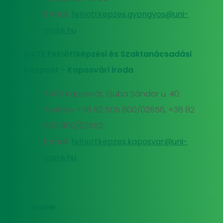
E-mail:
felnottkepzes.gyongyos@uni-
mate.hu
MATE Felnőttképzési és Szaktanácsadási
Központ - Kaposvári iroda
7400 Kaposvár, Guba Sándor u. 40.
Telefon: +36 82 505 800/02656, +36 82
505 800/02652
E-mail:
felnottkepzes.kaposvar@uni-
mate.hu
Home