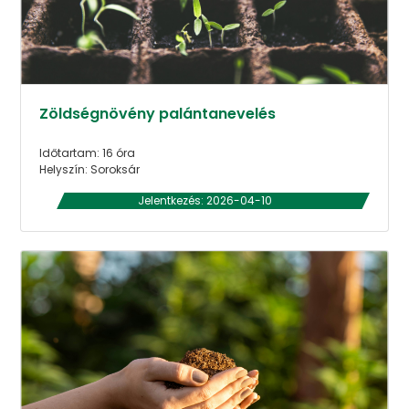
Zöldségnövény palántanevelés
Időtartam: 16 óra
Helyszín: Soroksár
Jelentkezés: 2026-04-10