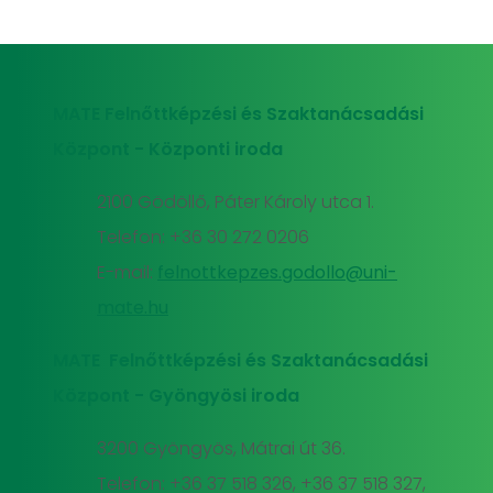
MATE Felnőttképzési és Szaktanácsadási
Központ - Központi iroda
2100 Gödöllő, Páter Károly utca 1.
Telefon: +36 30 272 0206
E-mail:
felnottkepzes.godollo@uni-
mate.hu
MATE Felnőttképzési és Szaktanácsadási
Központ - Gyöngyösi iroda
3200 Gyöngyös, Mátrai út 36.
Telefon: +36 37 518 326, +36 37 518 327,