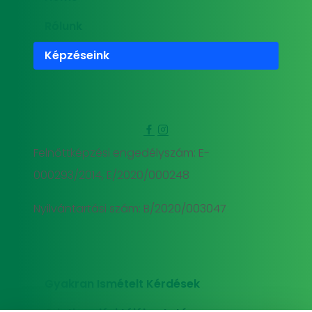
Rólunk
Képzéseink
Felnőttképzési engedélyszám: E-
000293/2014, E/2020/000248
Nyilvántartási szám: B/2020/003047
Gyakran Ismételt Kérdések