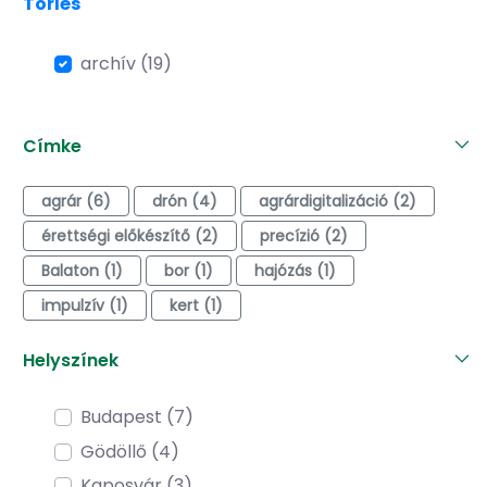
Törlés
archív (19)
Címke
agrár (6)
drón (4)
agrárdigitalizáció (2)
érettségi előkészítő (2)
precízió (2)
Balaton (1)
bor (1)
hajózás (1)
impulzív (1)
kert (1)
Helyszínek
Budapest (7)
Gödöllő (4)
Kaposvár (3)