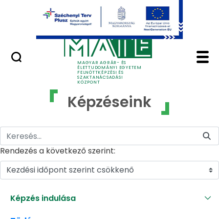
Ugrás a fő tartalomhoz
GYIK
Képzéseink - MATE Fe
MAGYAR AGRÁR- ÉS
ÉLETTUDOMÁNYI EGYETEM
FELNŐTTKÉPZÉSI ÉS
SZAKTANÁCSADÁSI
KÖZPONT
Képzéseink
Rendezés a következő szerint:
Kezdési időpont szerint csökkenő
Képzés indulása