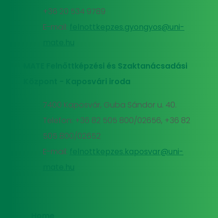
+36 20 534 9789
E-mail:
felnottkepzes.gyongyos@uni-
mate.hu
MATE Felnőttképzési és Szaktanácsadási
Központ - Kaposvári iroda
7400 Kaposvár, Guba Sándor u. 40.
Telefon: +36 82 505 800/02656, +36 82
505 800/02652
E-mail:
felnottkepzes.kaposvar@uni-
mate.hu
Home