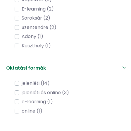
E-learning (2)
Soroksár (2)
Szentendre (2)
Adony (1)
Keszthely (1)
Oktatási formák
jelenléti (14)
jelenléti és online (3)
e-learning (1)
online (1)