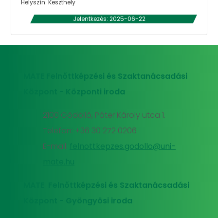
Helyszín: Keszthely
Jelentkezés: 2025-06-22
MATE Felnőttképzési és Szaktanácsadási
Központ - Központi iroda
2100 Gödöllő, Páter Károly utca 1.
Telefon: +36 30 272 0206
E-mail:
felnottkepzes.godollo@uni-
mate.hu
MATE Felnőttképzési és Szaktanácsadási
Központ - Gyöngyösi iroda