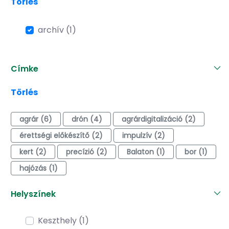
Törlés
archív (1)
Címke
Törlés
agrár (6)
drón (4)
agrárdigitalizáció (2)
érettségi előkészítő (2)
impulzív (2)
kert (2)
precízió (2)
Balaton (1)
bor (1)
hajózás (1)
Helyszínek
Keszthely (1)