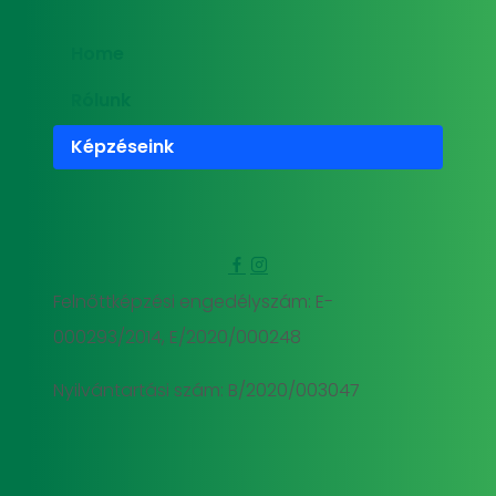
Home
Rólunk
Képzéseink
Felnőttképzési engedélyszám: E-
000293/2014, E/2020/000248
Nyilvántartási szám: B/2020/003047