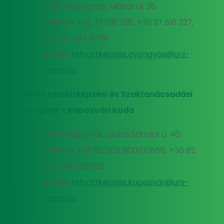
3200 Gyöngyös, Mátrai út 36.
Telefon: +36 37 518 326, +36 37 518 327,
+36 20 534 9789
E-mail:
felnottkepzes.gyongyos@uni-
mate.hu
MATE Felnőttképzési és Szaktanácsadási
Központ - Kaposvári iroda
7400 Kaposvár, Guba Sándor u. 40.
Telefon: +36 82 505 800/02656, +36 82
505 800/02652
E-mail:
felnottkepzes.kaposvar@uni-
mate.hu