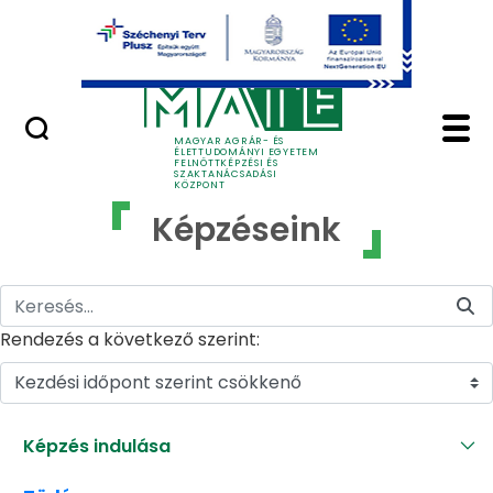
Ugrás a fő tartalomhoz
GYIK
Képzéseink - MATE Fe
MAGYAR AGRÁR- ÉS
ÉLETTUDOMÁNYI EGYETEM
FELNŐTTKÉPZÉSI ÉS
SZAKTANÁCSADÁSI
KÖZPONT
Képzéseink
Rendezés a következő szerint:
Kezdési időpont szerint csökkenő
Képzés indulása