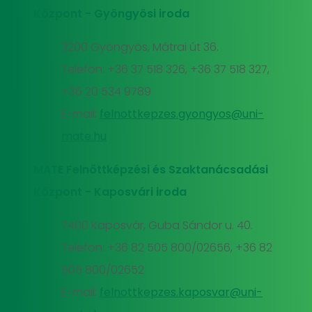
Központ - Gyöngyösi iroda
3200 Gyöngyös, Mátrai út 36.
Telefon: +36 37 518 326, +36 37 518 327,
+36 20 534 9789
E-mail:
felnottkepzes.gyongyos@uni-
mate.hu
MATE Felnőttképzési és Szaktanácsadási
Központ - Kaposvári iroda
7400 Kaposvár, Guba Sándor u. 40.
Telefon: +36 82 505 800/02656, +36 82
505 800/02652
E-mail:
felnottkepzes.kaposvar@uni-