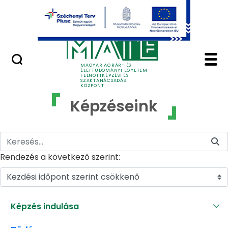
Ugrás a fő tartalomhoz
GYIK
Képzéseink - MATE Fe
MAGYAR AGRÁR- ÉS
ÉLETTUDOMÁNYI EGYETEM
FELNŐTTKÉPZÉSI ÉS
SZAKTANÁCSADÁSI
KÖZPONT
Képzéseink
Rendezés a következő szerint:
Kezdési időpont szerint csökkenő
Képzés indulása