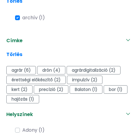
Törlés
archív (1)
Címke
Törlés
agrár (6)
drón (4)
agrárdigitalizáció (2)
érettségi előkészítő (2)
impulzív (2)
kert (2)
precízió (2)
Balaton (1)
bor (1)
hajózás (1)
Helyszínek
Adony (1)