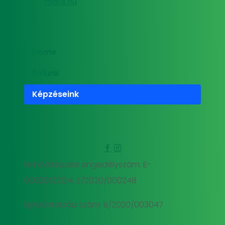
mate.hu
Home
Rólunk
Képzéseink
Felnőttképzési engedélyszám: E-
000293/2014, E/2020/000248
Nyilvántartási szám: B/2020/003047