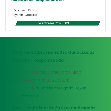
Időtartam: 16 óra
Helyszín: Gödöllő
Jelentkezés: 2026-03-10
MATE Felnőttképzési és Szaktanácsadási
Központ - Központi iroda
2100 Gödöllő, Páter Károly utca 1.
Telefon: +36 30 272 0206
E-mail:
felnottkepzes.godollo@uni-
mate.hu
MATE Felnőttképzési és Szaktanácsadási