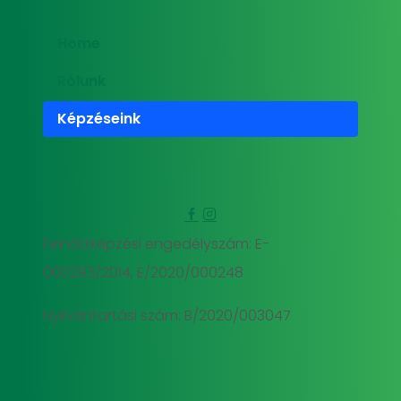
Home
Rólunk
Képzéseink
Felnőttképzési engedélyszám: E-
000293/2014, E/2020/000248
Nyilvántartási szám: B/2020/003047