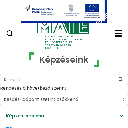
Ugrás a fő tartalomhoz
GYIK
Képzéseink - MATE Fe
MAGYAR AGRÁR- ÉS
ÉLETTUDOMÁNYI EGYETEM
FELNŐTTKÉPZÉSI ÉS
SZAKTANÁCSADÁSI
KÖZPONT
Képzéseink
Rendezés a következő szerint:
Kezdési időpont szerint csökkenő
Képzés indulása