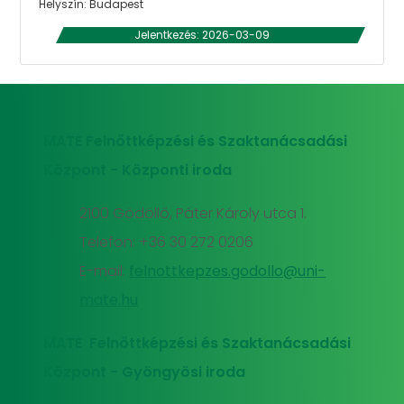
Helyszín: Budapest
Jelentkezés: 2026-03-09
MATE Felnőttképzési és Szaktanácsadási
Központ - Központi iroda
2100 Gödöllő, Páter Károly utca 1.
Telefon: +36 30 272 0206
E-mail:
felnottkepzes.godollo@uni-
mate.hu
MATE Felnőttképzési és Szaktanácsadási
Központ - Gyöngyösi iroda