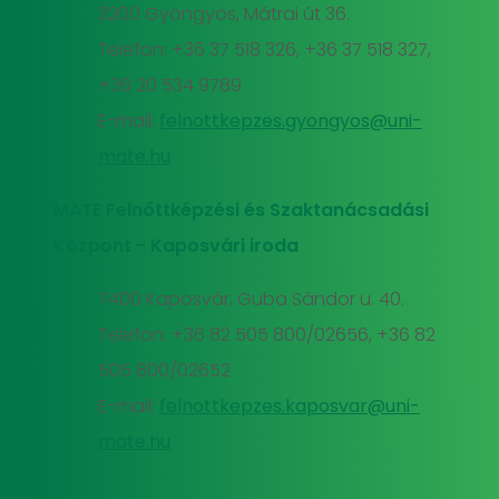
3200 Gyöngyös, Mátrai út 36.
Telefon: +36 37 518 326, +36 37 518 327,
+36 20 534 9789
E-mail:
felnottkepzes.gyongyos@uni-
mate.hu
MATE Felnőttképzési és Szaktanácsadási
Központ - Kaposvári iroda
7400 Kaposvár, Guba Sándor u. 40.
Telefon: +36 82 505 800/02656, +36 82
505 800/02652
E-mail:
felnottkepzes.kaposvar@uni-
mate.hu