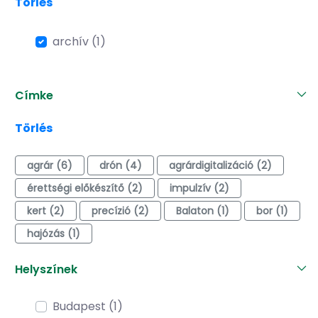
Törlés
archív (1)
Címke
Törlés
agrár (6)
drón (4)
agrárdigitalizáció (2)
érettségi előkészítő (2)
impulzív (2)
kert (2)
precízió (2)
Balaton (1)
bor (1)
hajózás (1)
Helyszínek
Budapest (1)