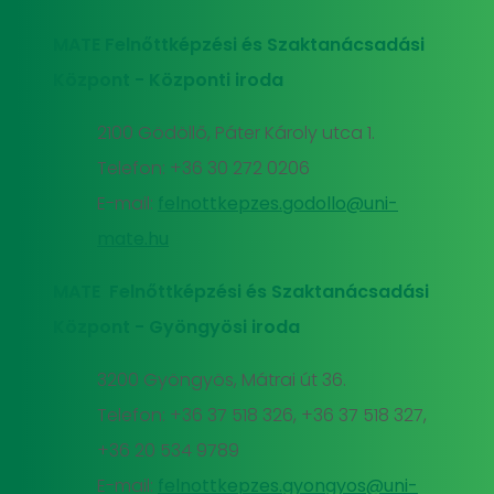
MATE Felnőttképzési és Szaktanácsadási
Központ - Központi iroda
2100 Gödöllő, Páter Károly utca 1.
Telefon: +36 30 272 0206
E-mail:
felnottkepzes.godollo@uni-
mate.hu
MATE Felnőttképzési és Szaktanácsadási
Központ - Gyöngyösi iroda
3200 Gyöngyös, Mátrai út 36.
Telefon: +36 37 518 326, +36 37 518 327,
+36 20 534 9789
E-mail:
felnottkepzes.gyongyos@uni-