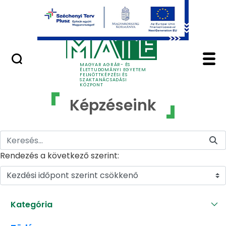
Ugrás a fő tartalomhoz
GYIK
Képzéseink - MATE Fe
MAGYAR AGRÁR- ÉS
ÉLETTUDOMÁNYI EGYETEM
FELNŐTTKÉPZÉSI ÉS
SZAKTANÁCSADÁSI
KÖZPONT
Képzéseink
Rendezés a következő szerint:
Kezdési időpont szerint csökkenő
Kategória