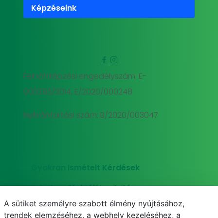
Képzéseink
Felnőttképzési engedélyszám: E-
000293/2014, E/2020/000248
Nyilvántartási szám: B/2020/003047
Gyakran Ismételt Kérdések
Adatkezelési tájékoztató
A sütiket személyre szabott élmény nyújtásához,
Süti (cookie) tájékoztató
trendek elemzéséhez, a webhely kezeléséhez, a