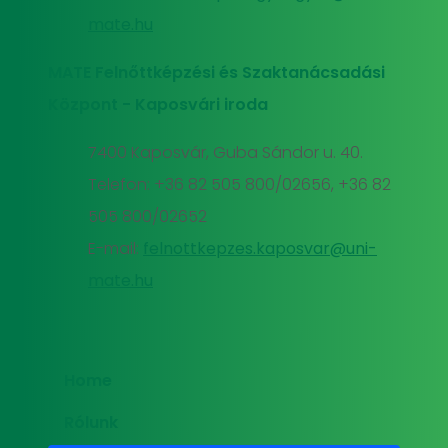
mate.hu
MATE Felnőttképzési és Szaktanácsadási
Központ - Kaposvári iroda
7400 Kaposvár, Guba Sándor u. 40.
Telefon: +36 82 505 800/02656, +36 82
505 800/02652
E-mail:
felnottkepzes.kaposvar@uni-
mate.hu
Home
Rólunk