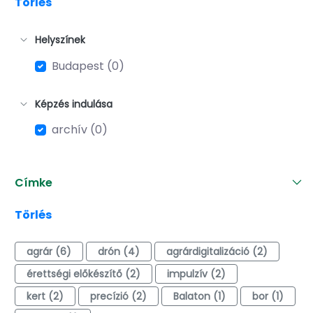
Törlés
Helyszínek
Budapest (0)
Képzés indulása
archív (0)
Címke
Törlés
agrár (6)
drón (4)
agrárdigitalizáció (2)
érettségi előkészítő (2)
impulzív (2)
kert (2)
precízió (2)
Balaton (1)
bor (1)