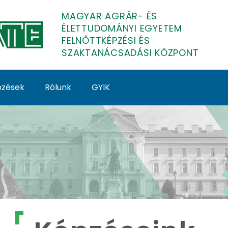
MAGYAR AGRÁR- ÉS
ÉLETTUDOMÁNYI EGYETEM
FELNŐTTKÉPZÉSI ÉS
SZAKTANÁCSADÁSI KÖZPONT
épzések
Rólunk
GYIK
lnőttképzés