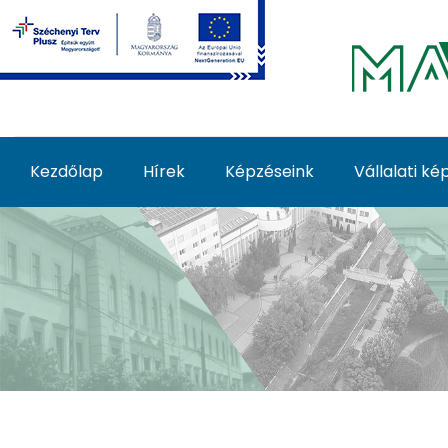
Ugrás a fő tartalomhoz
Kezdőlap
Hírek
Képzéseink
Vállalati k
Képzéseink - MATE Fe