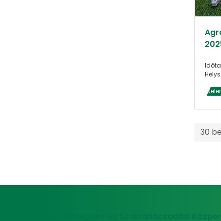
Agrá
202
Időta
Helys
Jele
30 b
MATE Felnőttképzési és Szaktanácsadási Közpon