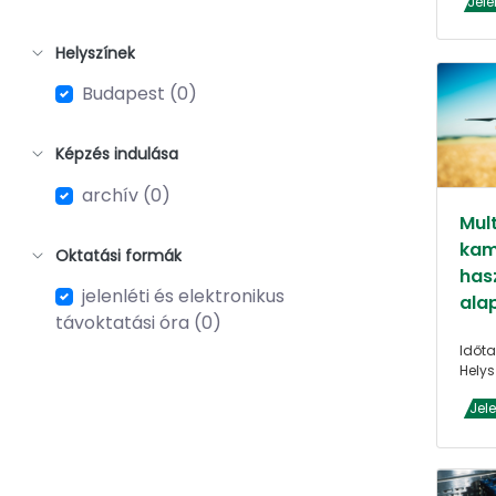
Jele
Helyszínek
Budapest (0)
Képzés indulása
archív (0)
Mult
kam
Oktatási formák
has
jelenléti és elektronikus
alap
távoktatási óra (0)
Időta
Helys
Jel