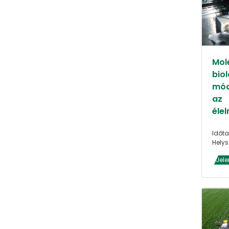
Mol
biol
mód
az
éle
Időta
Helys
Jele