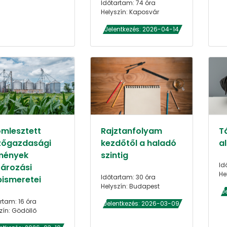
Időtartam: 74 óra
Helyszín: Kaposvár
Jelentkezés: 2026-04-14
ömlesztett
Rajztanfolyam
Tá
őgazdasági
kezdőtől a haladó
al
mények
szintig
Id
tározási
He
Időtartam: 30 óra
pismeretei
Helyszín: Budapest
J
rtam: 16 óra
Jelentkezés: 2026-03-09
zín: Gödöllő