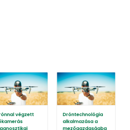
rónnal végzett
Dróntechnológia
őkamerás
alkalmazása a
iagnosztikai
mezőgazdaságba