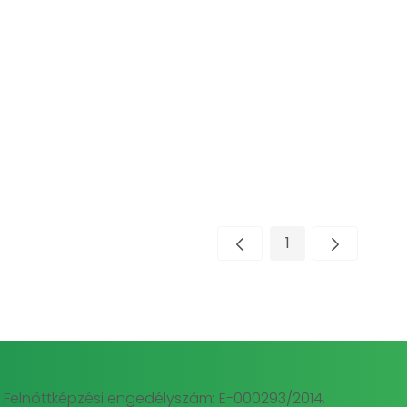
1
Oldal
Felnőttképzési engedélyszám: E-000293/2014,