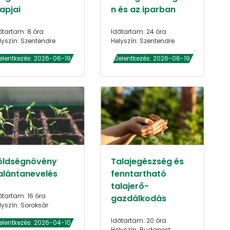
apjai
n és az iparban
őtartam: 8 óra
Időtartam: 24 óra
lyszín: Szentendre
Helyszín: Szentendre
elentkezés: 2026-06-19
Jelentkezés: 2026-06-19
öldségnövény
Talajegészség és
alántanevelés
fenntartható
talajerő-
őtartam: 16 óra
gazdálkodás
lyszín: Soroksár
Időtartam: 20 óra
elentkezés: 2026-04-10
Helyszín: Budapest