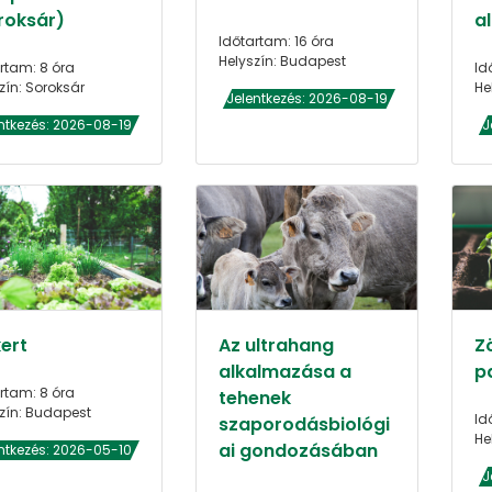
roksár)
al
Időtartam: 16 óra
Helyszín: Budapest
rtam: 8 óra
Id
zín: Soroksár
He
Jelentkezés: 2026-08-19
ntkezés: 2026-08-19
J
ert
Az ultrahang
Z
alkalmazása a
p
rtam: 8 óra
tehenek
zín: Budapest
Id
szaporodásbiológi
He
ai gondozásában
ntkezés: 2026-05-10
J