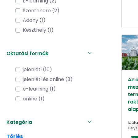
E-learning (2)
Szentendre (2)
Adony (1)
Keszthely (1)
Oktatási formák
jelenléti (16)
jelenléti és online (3)
Az 
mez
e-learning (1)
ter
online (1)
rak
ala
Kategória
Időta
Helys
Törlés