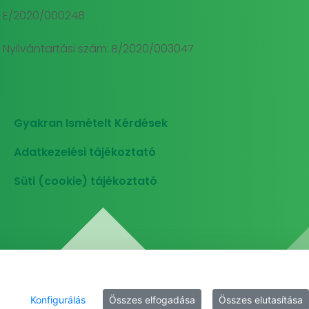
E/2020/000248
Nyilvántartási szám: B/2020/003047
Gyakran Ismételt Kérdések
Adatkezelési tájékoztató
Süti (cookie) tájékoztató
Konfigurálás
Összes elfogadása
Összes elutasítása