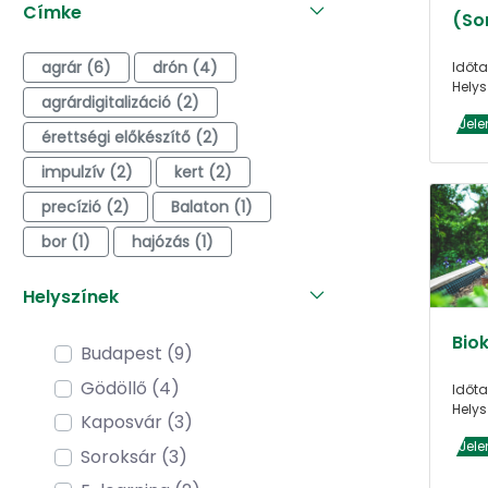
Címke
(So
agrár (6)
drón (4)
Időta
Helys
agrárdigitalizáció (2)
Jele
érettségi előkészítő (2)
impulzív (2)
kert (2)
precízió (2)
Balaton (1)
bor (1)
hajózás (1)
Helyszínek
Biok
Budapest (9)
Gödöllő (4)
Időta
Helys
Kaposvár (3)
Jele
Soroksár (3)