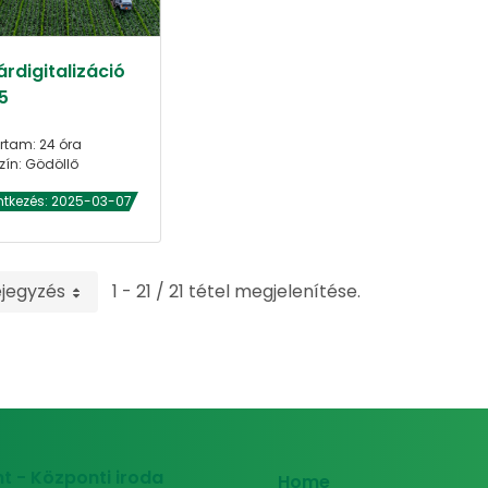
rdigitalizáció
5
rtam: 24 óra
zín: Gödöllő
ntkezés: 2025-03-07
ejegyzés
1 - 21 / 21 tétel megjelenítése.
t - Központi iroda
Home