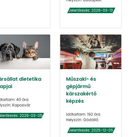
Jelentkezés: 2026-03-13
rsállat dietetika
Műszaki- és
apjai
gépjármű
kárszakértő
őtartam: 40 óra
képzés
lyszín: Kaposvár
Időtartam: 192 óra
elentkezés: 2026-03-05
Helyszín: Gödöllő
Jelentkezés: 2025-12-05