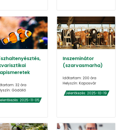
íszhaltenyésztés,
Inszeminátor
varisztikai
(szarvasmarha)
lapismeretek
Időtartam: 200 óra
Helyszín: Kaposvár
őtartam: 32 óra
lyszín: Gödöllő
Jelentkezés: 2025-10-19
elentkezés: 2025-11-05