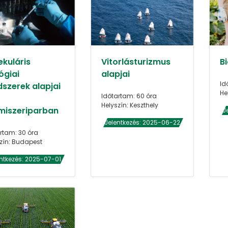
ekuláris
Vitorlásturizmus
Bi
ógiai
alapjai
Id
szerek alapjai
He
Időtartam: 60 óra
Helyszín: Keszthely
lmiszeriparban
J
Jelentkezés: 2025-06-22
rtam: 30 óra
zín: Budapest
ntkezés: 2025-07-01