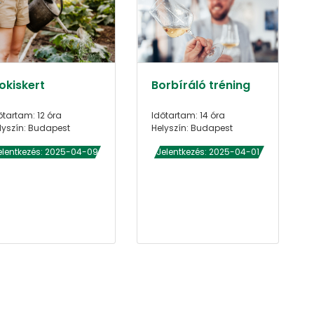
okiskert
Borbíráló tréning
őtartam: 12 óra
Időtartam: 14 óra
lyszín: Budapest
Helyszín: Budapest
elentkezés: 2025-04-09
Jelentkezés: 2025-04-01