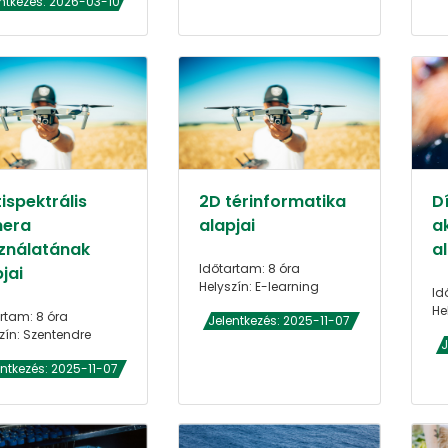
ntkezés: 2026-03-10
ispektrális
2D térinformatika
D
era
alapjai
ak
ználatának
a
Időtartam: 8 óra
jai
Helyszín: E-learning
Id
He
rtam: 8 óra
Jelentkezés: 2025-11-07
zín: Szentendre
J
entkezés: 2025-11-07