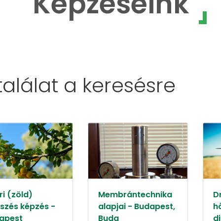
Képzéseink
 találat a
keresésre
i (zöld)
Membrántechnika
D
szés képzés -
alapjai - Budapest,
h
apest
Buda
d