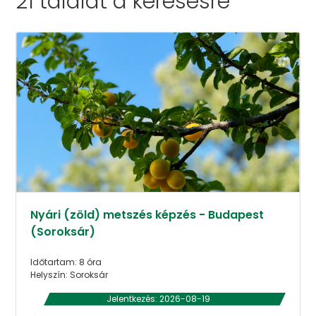
21 találat a
keresésre
Nyári (zöld) metszés képzés - Budapest
(Soroksár)
Időtartam: 8 óra
Helyszín: Soroksár
Jelentkezés: 2026-08-19