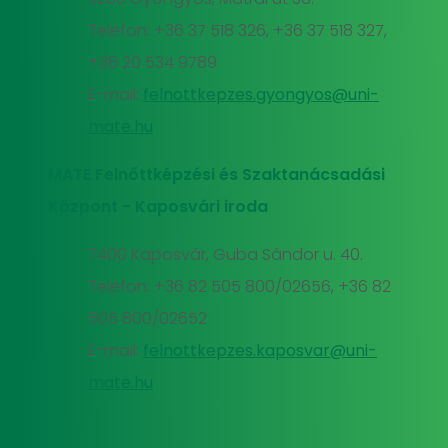
Telefon: +36 37 518 326, +36 37 518 327,
+36 20 534 9789
E-mail:
felnottkepzes.gyongyos@uni-
mate.hu
MATE Felnőttképzési és Szaktanácsadási
Központ - Kaposvári iroda
7400 Kaposvár, Guba Sándor u. 40.
Telefon: +36 82 505 800/02656, +36 82
505 800/02652
E-mail:
felnottkepzes.kaposvar@uni-
mate.hu