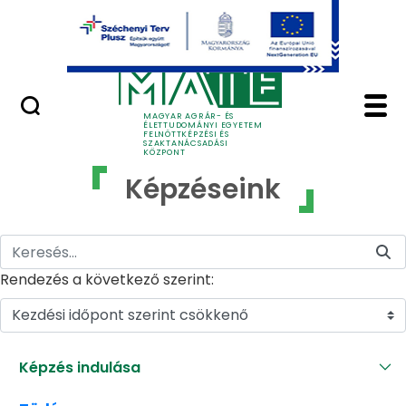
Ugrás a fő tartalomhoz
GYIK
Képzéseink - MATE Fe
MAGYAR AGRÁR- ÉS
ÉLETTUDOMÁNYI EGYETEM
FELNŐTTKÉPZÉSI ÉS
SZAKTANÁCSADÁSI
KÖZPONT
Képzéseink
Rendezés a következő szerint:
Kezdési időpont szerint csökkenő
Képzés indulása