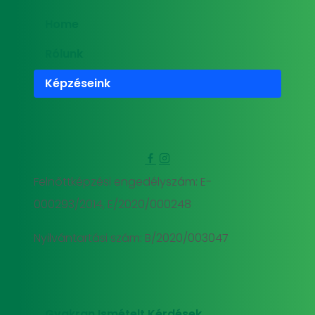
Home
Rólunk
Képzéseink
Felnőttképzési engedélyszám: E-
000293/2014, E/2020/000248
Nyilvántartási szám: B/2020/003047
Gyakran Ismételt Kérdések