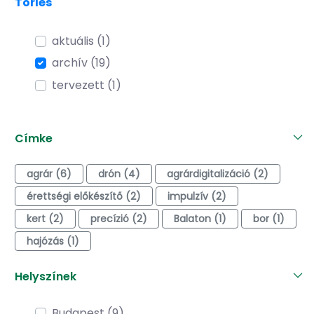
Törlés
aktuális (1)
archív (19)
tervezett (1)
Címke
agrár (6)
drón (4)
agrárdigitalizáció (2)
érettségi előkészítő (2)
impulzív (2)
kert (2)
precízió (2)
Balaton (1)
bor (1)
hajózás (1)
Helyszínek
Budapest (9)