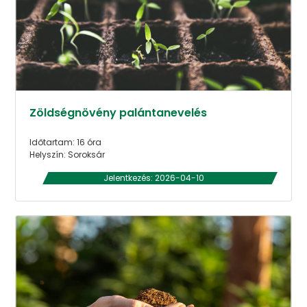
Zöldségnövény palántanevelés
Időtartam: 16 óra
Helyszín: Soroksár
Jelentkezés: 2026-04-10