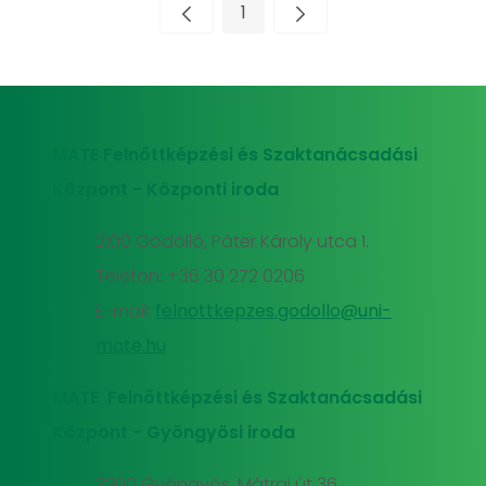
1
Oldal
MATE Felnőttképzési és Szaktanácsadási
Központ - Központi iroda
2100 Gödöllő, Páter Károly utca 1.
Telefon: +36 30 272 0206
E-mail:
felnottkepzes.godollo@uni-
mate.hu
MATE Felnőttképzési és Szaktanácsadási
Központ - Gyöngyösi iroda
3200 Gyöngyös, Mátrai út 36.