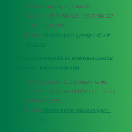
3200 Gyöngyös, Mátrai út 36.
Telefon: +36 37 518 326, +36 37 518 327,
+36 20 534 9789
E-mail:
felnottkepzes.gyongyos@uni-
mate.hu
MATE Felnőttképzési és Szaktanácsadási
Központ - Kaposvári iroda
7400 Kaposvár, Guba Sándor u. 40.
Telefon: +36 82 505 800/02656, +36 82
505 800/02652
E-mail:
felnottkepzes.kaposvar@uni-
mate.hu