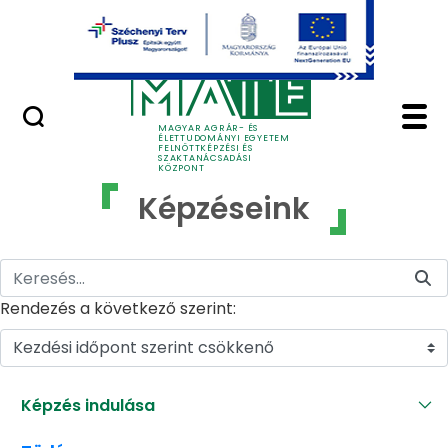
Ugrás a fő tartalomhoz
GYIK
Képzéseink - MATE Fe
MAGYAR AGRÁR- ÉS
ÉLETTUDOMÁNYI EGYETEM
FELNŐTTKÉPZÉSI ÉS
SZAKTANÁCSADÁSI
KÖZPONT
Képzéseink
Rendezés a következő szerint:
Kezdési időpont szerint csökkenő
Képzés indulása