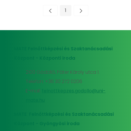
1
Oldal
MATE Felnőttképzési és Szaktanácsadási
Központ - Központi iroda
2100 Gödöllő, Páter Károly utca 1.
Telefon: +36 30 272 0206
E-mail:
felnottkepzes.godollo@uni-
mate.hu
MATE Felnőttképzési és Szaktanácsadási
Központ - Gyöngyösi iroda