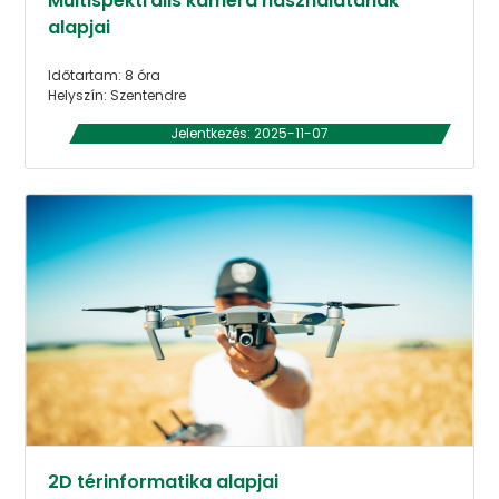
Multispektrális kamera használatának
alapjai
Időtartam: 8 óra
Helyszín: Szentendre
Jelentkezés: 2025-11-07
2D térinformatika alapjai