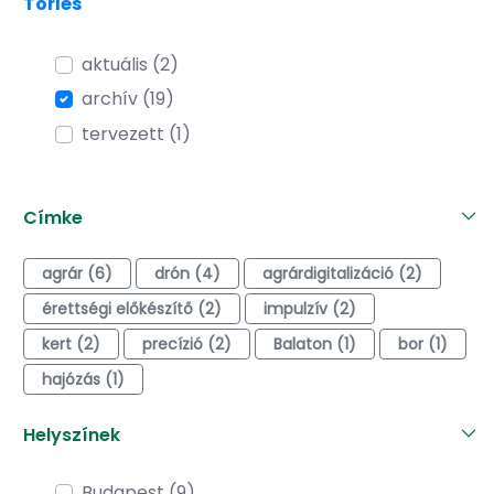
Törlés
aktuális (2)
archív (19)
tervezett (1)
Címke
agrár (6)
drón (4)
agrárdigitalizáció (2)
érettségi előkészítő (2)
impulzív (2)
kert (2)
precízió (2)
Balaton (1)
bor (1)
hajózás (1)
Helyszínek
Budapest (9)