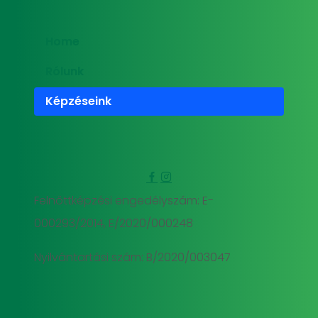
Home
Rólunk
Képzéseink
Felnőttképzési engedélyszám: E-
000293/2014, E/2020/000248
Nyilvántartási szám: B/2020/003047