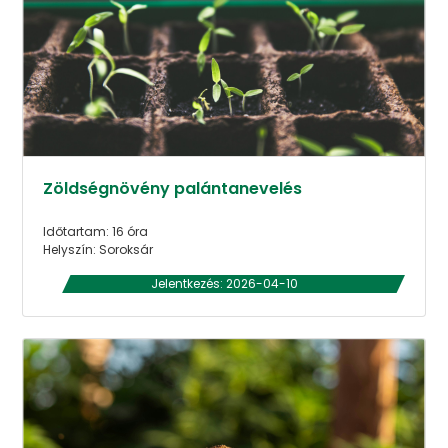
Zöldségnövény palántanevelés
Időtartam: 16 óra
Helyszín: Soroksár
Jelentkezés: 2026-04-10