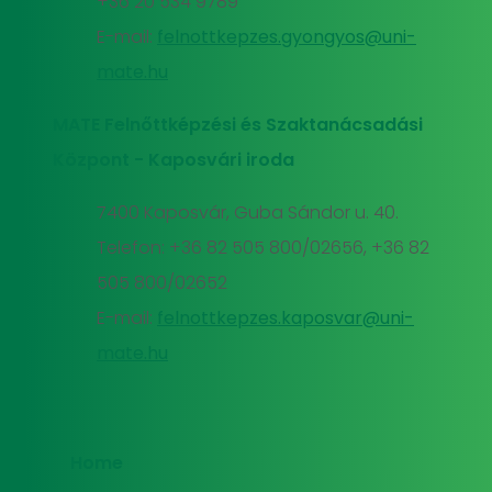
+36 20 534 9789
E-mail:
felnottkepzes.gyongyos@uni-
mate.hu
MATE Felnőttképzési és Szaktanácsadási
Központ - Kaposvári iroda
7400 Kaposvár, Guba Sándor u. 40.
Telefon: +36 82 505 800/02656, +36 82
505 800/02652
E-mail:
felnottkepzes.kaposvar@uni-
mate.hu
Home