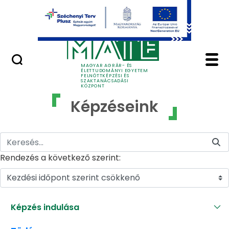
Ugrás a fő tartalomhoz
GYIK
Képzéseink - MATE Fe
MAGYAR AGRÁR- ÉS
ÉLETTUDOMÁNYI EGYETEM
FELNŐTTKÉPZÉSI ÉS
SZAKTANÁCSADÁSI
KÖZPONT
Képzéseink
Rendezés a következő szerint:
Kezdési időpont szerint csökkenő
Képzés indulása