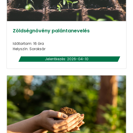
Zöldségnövény palántanevelés
Időtartam: 16 óra
Helyszín: Soroksár
Jelentkezés: 2026-04-10