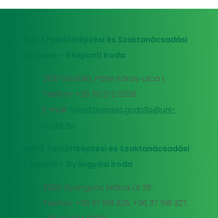
MATE Felnőttképzési és Szaktanácsadási
Központ - Központi iroda
2100 Gödöllő, Páter Károly utca 1.
Telefon: +36 30 272 0206
E-mail:
felnottkepzes.godollo@uni-
mate.hu
MATE Felnőttképzési és Szaktanácsadási
Központ - Gyöngyösi iroda
3200 Gyöngyös, Mátrai út 36.
Telefon: +36 37 518 326, +36 37 518 327,