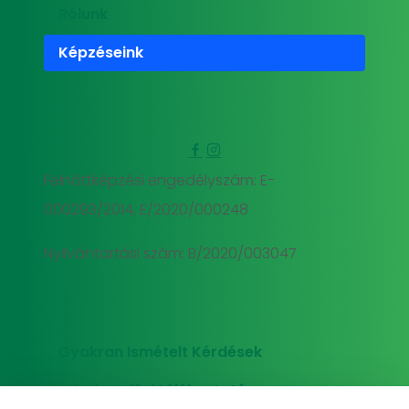
Rólunk
Képzéseink
Felnőttképzési engedélyszám: E-
000293/2014, E/2020/000248
Nyilvántartási szám: B/2020/003047
Gyakran Ismételt Kérdések
Adatkezelési tájékoztató