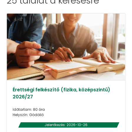
25 találat a
keresésre
Érettségi felkészítő (fizika, középszintű)
2026/27
Időtartam: 80 óra
Helyszín: Gödöllő
Jelentkezés: 2026-10-26