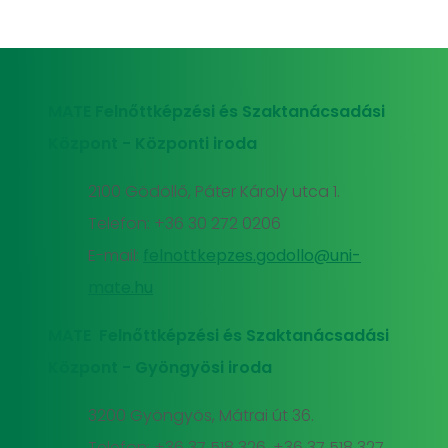
MATE Felnőttképzési és Szaktanácsadási
Központ - Központi iroda
2100 Gödöllő, Páter Károly utca 1.
Telefon: +36 30 272 0206
E-mail:
felnottkepzes.godollo@uni-
mate.hu
MATE Felnőttképzési és Szaktanácsadási
Központ - Gyöngyösi iroda
3200 Gyöngyös, Mátrai út 36.
Telefon: +36 37 518 326, +36 37 518 327,