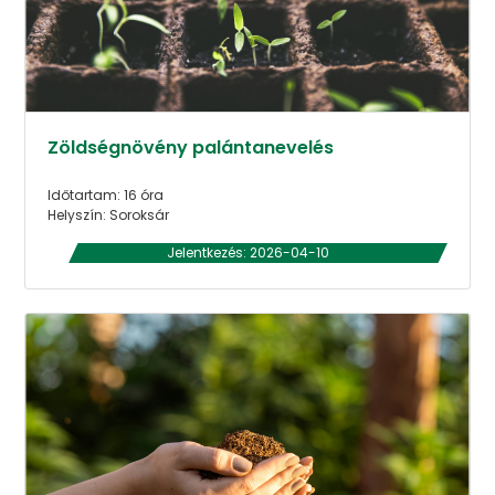
Zöldségnövény palántanevelés
Időtartam: 16 óra
Helyszín: Soroksár
Jelentkezés: 2026-04-10