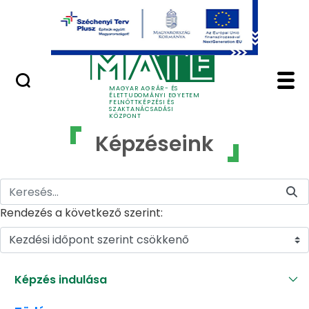
Ugrás a fő tartalomhoz
GYIK
Képzéseink - MATE Fe
MAGYAR AGRÁR- ÉS
ÉLETTUDOMÁNYI EGYETEM
FELNŐTTKÉPZÉSI ÉS
SZAKTANÁCSADÁSI
KÖZPONT
Képzéseink
Rendezés a következő szerint:
Kezdési időpont szerint csökkenő
Képzés indulása