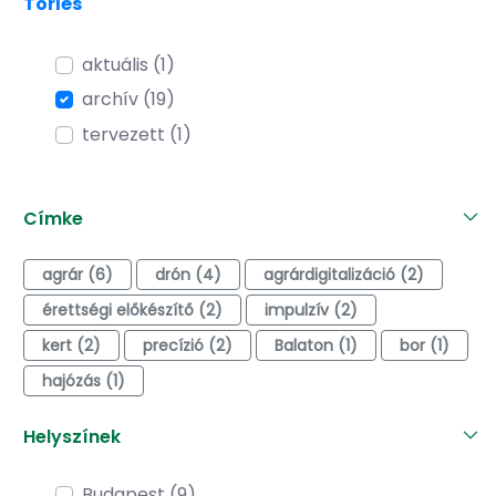
Törlés
aktuális (1)
archív (19)
tervezett (1)
Címke
agrár (6)
drón (4)
agrárdigitalizáció (2)
érettségi előkészítő (2)
impulzív (2)
kert (2)
precízió (2)
Balaton (1)
bor (1)
hajózás (1)
Helyszínek
Budapest (9)