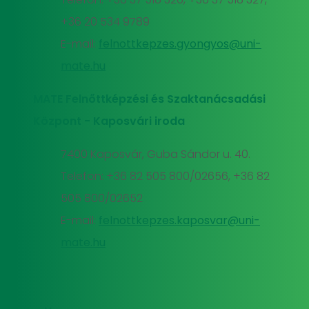
+36 20 534 9789
E-mail:
felnottkepzes.gyongyos@uni-
mate.hu
MATE Felnőttképzési és Szaktanácsadási
Központ - Kaposvári iroda
7400 Kaposvár, Guba Sándor u. 40.
Telefon: +36 82 505 800/02656, +36 82
505 800/02652
E-mail:
felnottkepzes.kaposvar@uni-
mate.hu