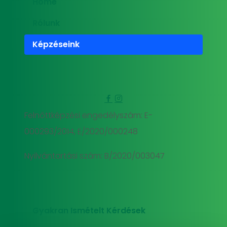
Home
Rólunk
Képzéseink
Felnőttképzési engedélyszám: E-
000293/2014, E/2020/000248
Nyilvántartási szám: B/2020/003047
Gyakran Ismételt Kérdések