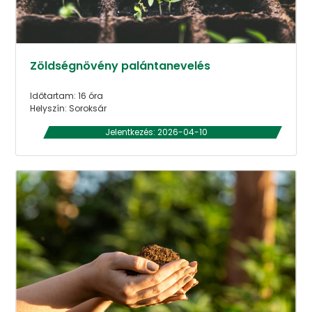
Zöldségnövény palántanevelés
Időtartam: 16 óra
Helyszín: Soroksár
Jelentkezés: 2026-04-10