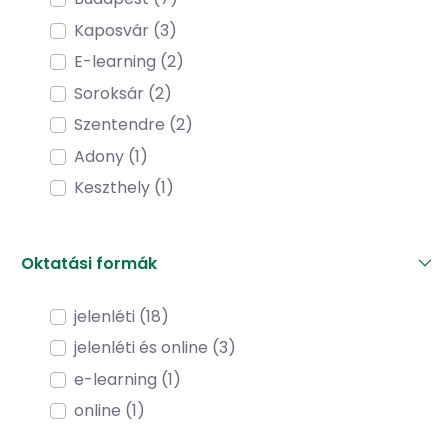
Kaposvár (3)
E-learning (2)
Soroksár (2)
Szentendre (2)
Adony (1)
Keszthely (1)
Oktatási formák
jelenléti (18)
jelenléti és online (3)
e-learning (1)
online (1)