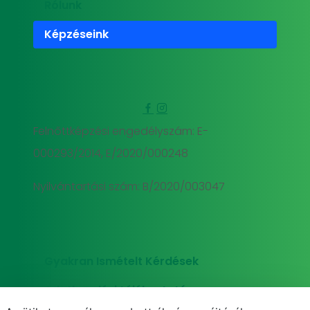
Rólunk
Képzéseink
Felnőttképzési engedélyszám: E-
000293/2014, E/2020/000248
Nyilvántartási szám: B/2020/003047
Gyakran Ismételt Kérdések
Adatkezelési tájékoztató