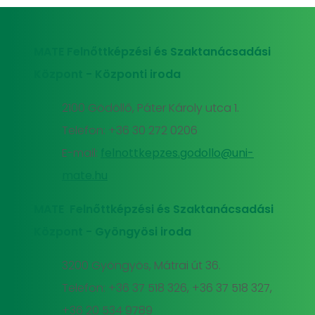
MATE Felnőttképzési és Szaktanácsadási
Központ - Központi iroda
2100 Gödöllő, Páter Károly utca 1.
Telefon: +36 30 272 0206
E-mail:
felnottkepzes.godollo@uni-
mate.hu
MATE Felnőttképzési és Szaktanácsadási
Központ - Gyöngyösi iroda
3200 Gyöngyös, Mátrai út 36.
Telefon: +36 37 518 326, +36 37 518 327,
+36 20 534 9789