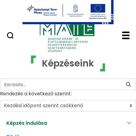
Ugrás a fő tartalomhoz
GYIK
Képzéseink - MATE Fe
MAGYAR AGRÁR- ÉS
ÉLETTUDOMÁNYI EGYETEM
FELNŐTTKÉPZÉSI ÉS
SZAKTANÁCSADÁSI
KÖZPONT
Képzéseink
Rendezés a következő szerint:
Kezdési időpont szerint csökkenő
Képzés indulása