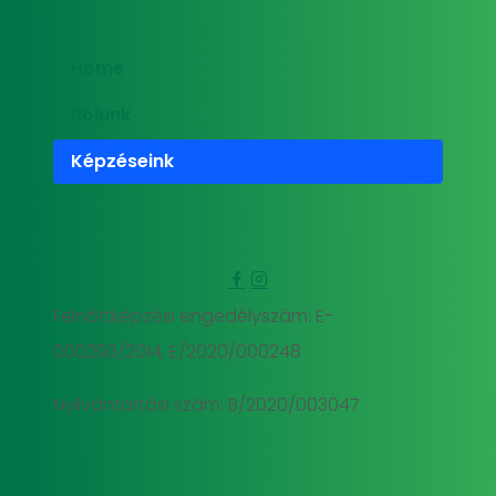
Home
Rólunk
Képzéseink
Felnőttképzési engedélyszám: E-
000293/2014, E/2020/000248
Nyilvántartási szám: B/2020/003047