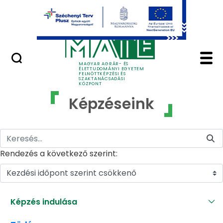
Ugrás a fő tartalomhoz
GYIK
Képzéseink - MATE Fe
MAGYAR AGRÁR- ÉS
ÉLETTUDOMÁNYI EGYETEM
FELNŐTTKÉPZÉSI ÉS
SZAKTANÁCSADÁSI
KÖZPONT
Képzéseink
Rendezés a következő szerint:
Kezdési időpont szerint csökkenő
Képzés indulása