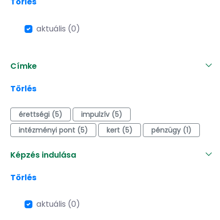
Törlés
aktuális (0)
Címke
Törlés
érettségi (5)
impulzív (5)
intézményi pont (5)
kert (5)
pénzügy (1)
Képzés indulása
Törlés
aktuális (0)