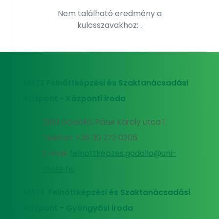
Nem található eredmény a
kulcsszavakhoz:
.
MATE Felnőttképzési és Szaktanácsadási
Központ - Központi iroda
2100 Gödöllő, Páter Károly utca 1.
Telefon: +36 30 272 0206
E-mail:
felnottkepzes.godollo@uni-
mate.hu
MATE Felnőttképzési és Szaktanácsadási
Központ - Gyöngyösi iroda