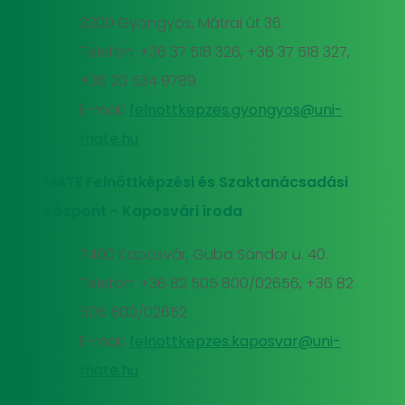
3200 Gyöngyös, Mátrai út 36.
Telefon: +36 37 518 326, +36 37 518 327,
+36 20 534 9789
E-mail:
felnottkepzes.gyongyos@uni-
mate.hu
MATE Felnőttképzési és Szaktanácsadási
Központ - Kaposvári iroda
7400 Kaposvár, Guba Sándor u. 40.
Telefon: +36 82 505 800/02656, +36 82
505 800/02652
E-mail:
felnottkepzes.kaposvar@uni-
mate.hu