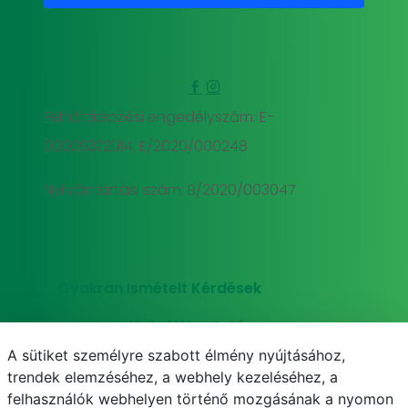
Felnőttképzési engedélyszám: E-
000293/2014, E/2020/000248
Nyilvántartási szám: B/2020/003047
Gyakran Ismételt Kérdések
Adatkezelési tájékoztató
A sütiket személyre szabott élmény nyújtásához,
Süti (cookie) tájékoztató
trendek elemzéséhez, a webhely kezeléséhez, a
felhasználók webhelyen történő mozgásának a nyomon