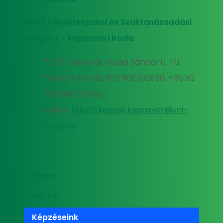
MATE Felnőttképzési és Szaktanácsadási
Központ - Kaposvári iroda
7400 Kaposvár, Guba Sándor u. 40.
Telefon: +36 82 505 800/02656, +36 82
505 800/02652
E-mail:
felnottkepzes.kaposvar@uni-
mate.hu
Home
Rólunk
Képzéseink