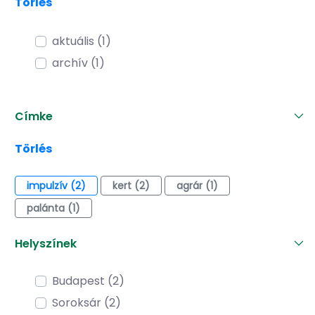
Törlés
aktuális (1)
archív (1)
Címke
Törlés
impulzív (2)
kert (2)
agrár (1)
palánta (1)
Helyszínek
Budapest (2)
Soroksár (2)