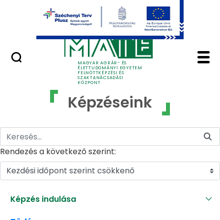
Ugrás a fő tartalomhoz
GYIK
Képzéseink - MATE Fe
MAGYAR AGRÁR- ÉS
ÉLETTUDOMÁNYI EGYETEM
FELNŐTTKÉPZÉSI ÉS
SZAKTANÁCSADÁSI
KÖZPONT
Képzéseink
Rendezés a következő szerint:
Kezdési időpont szerint csökkenő
Képzés indulása