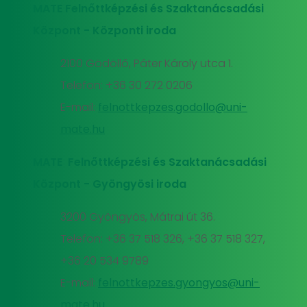
MATE Felnőttképzési és Szaktanácsadási
Központ - Központi iroda
2100 Gödöllő, Páter Károly utca 1.
Telefon: +36 30 272 0206
E-mail:
felnottkepzes.godollo@uni-
mate.hu
MATE Felnőttképzési és Szaktanácsadási
Központ - Gyöngyösi iroda
3200 Gyöngyös, Mátrai út 36.
Telefon: +36 37 518 326, +36 37 518 327,
+36 20 534 9789
E-mail:
felnottkepzes.gyongyos@uni-
mate.hu