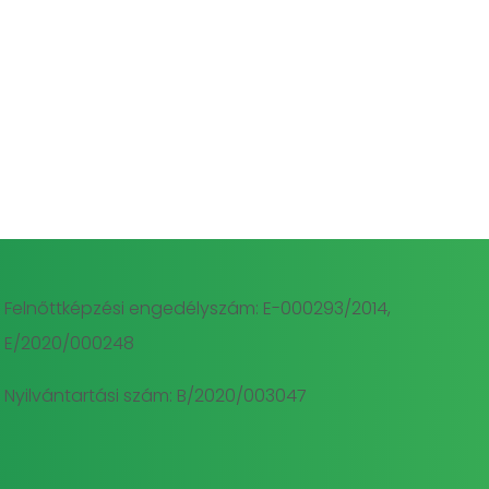
Felnőttképzési engedélyszám: E-000293/2014,
E/2020/000248
Nyilvántartási szám: B/2020/003047