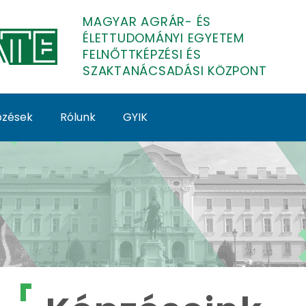
MAGYAR AGRÁR- ÉS
ÉLETTUDOMÁNYI EGYETEM
FELNŐTTKÉPZÉSI ÉS
SZAKTANÁCSADÁSI KÖZPONT
épzések
Rólunk
GYIK
lnőttképzés