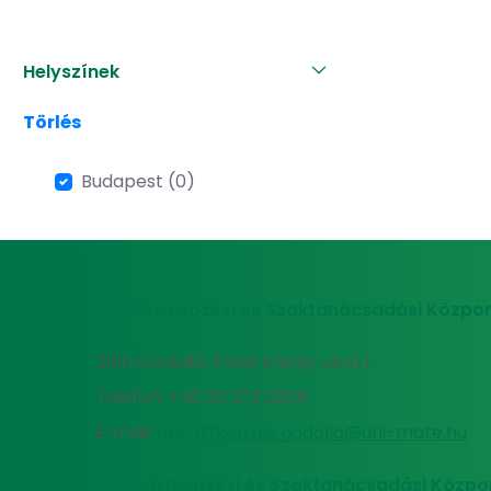
Helyszínek
Törlés
Budapest (0)
MATE Felnőttképzési és Szaktanácsadási Közpon
2100 Gödöllő, Páter Károly utca 1.
Telefon: +36 30 272 0206
E-mail:
felnottkepzes.godollo@uni-mate.hu
MATE Felnőttképzési és Szaktanácsadási Közpo