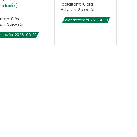
Időtartam: 16 óra
roksár)
Helyszín: Soroksár
rtam: 8 óra
Jelentkezés: 2026-04-10
zín: Soroksár
ntkezés: 2026-08-19