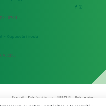
0 534 9789
t - Kaposvári iroda
00/02652
E-mail
Telefonkönyv
NEPTUN
E-learning