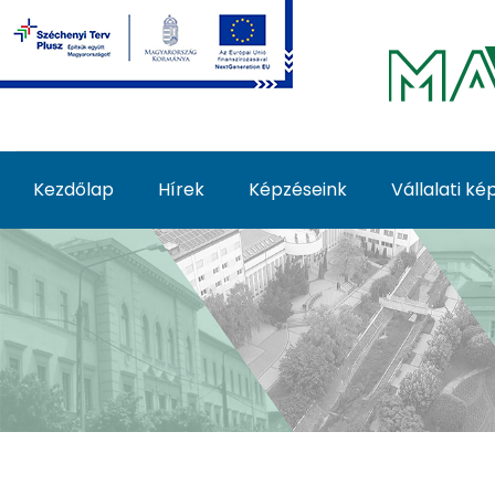
Ugrás a fő tartalomhoz
Kezdőlap
Hírek
Képzéseink
Vállalati k
Képzéseink - MATE Fe