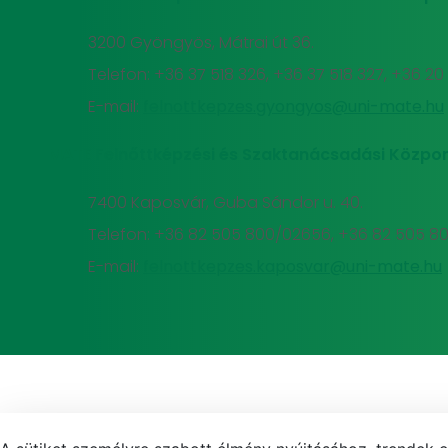
3200 Gyöngyös, Mátrai út 36.
Telefon: +36 37 518 326, +36 37 518 327, +36 2
E-mail:
felnottkepzes.gyongyos@uni-mate.hu
MATE Felnőttképzési és Szaktanácsadási Közpon
7400 Kaposvár, Guba Sándor u. 40.
Telefon: +36 82 505 800/02656, +36 82 505 8
E-mail:
felnottkepzes.kaposvar@uni-mate.hu