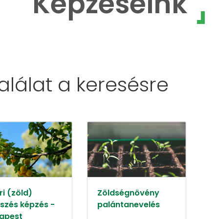
Képzéseink
találat a
keresésre
i (zöld)
Zöldségnövény
szés képzés -
palántanevelés
apest