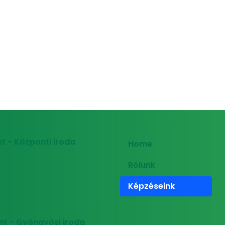
t - Központi iroda
Home
Rólunk
Képzéseink
nt - Gyöngyösi iroda