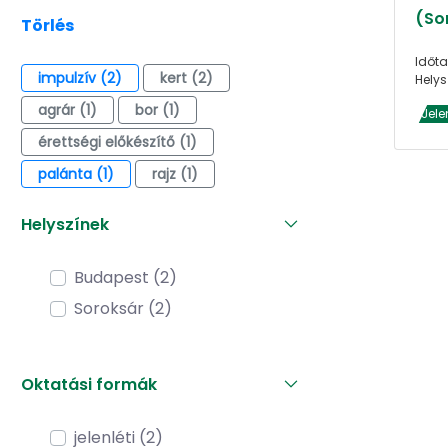
(So
Törlés
Időta
impulzív (2)
kert (2)
Helys
agrár (1)
bor (1)
Jele
érettségi előkészítő (1)
palánta (1)
rajz (1)
Helyszínek
Budapest (2)
Soroksár (2)
Oktatási formák
jelenléti (2)