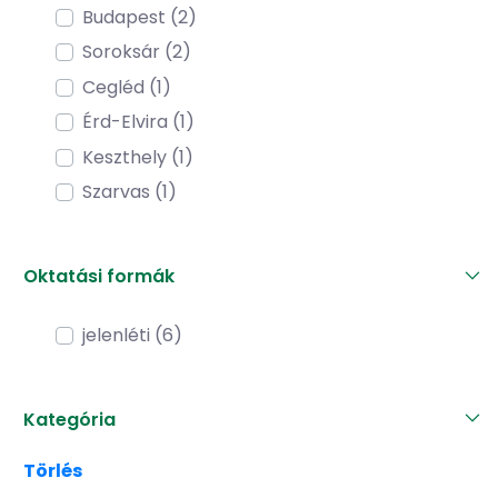
Budapest (2)
Soroksár (2)
Cegléd (1)
Érd-Elvira (1)
Keszthely (1)
Szarvas (1)
Oktatási formák
jelenléti (6)
Kategória
Törlés