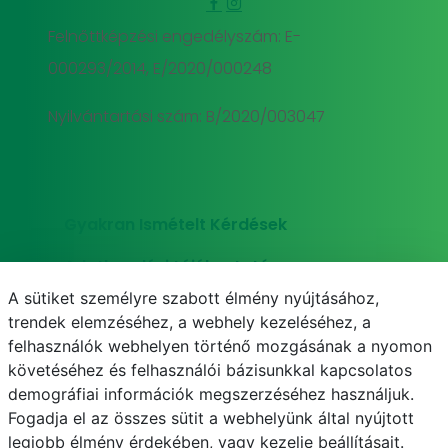
Felnőttképzési engedélyszám: E-
000293/2014, E/2020/000248
Nyilvántartási szám: B/2020/003047
Gyakran Ismételt Kérdések
Adatkezelési tájékoztató
A sütiket személyre szabott élmény nyújtásához,
Süti (cookie) tájékoztató
trendek elemzéséhez, a webhely kezeléséhez, a
felhasználók webhelyen történő mozgásának a nyomon
követéséhez és felhasználói bázisunkkal kapcsolatos
demográfiai információk megszerzéséhez használjuk.
E-mail
Telefonkönyv
NEPTUN
E-learning
Fogadja el az összes sütit a webhelyünk által nyújtott
legjobb élmény érdekében, vagy kezelje beállításait.