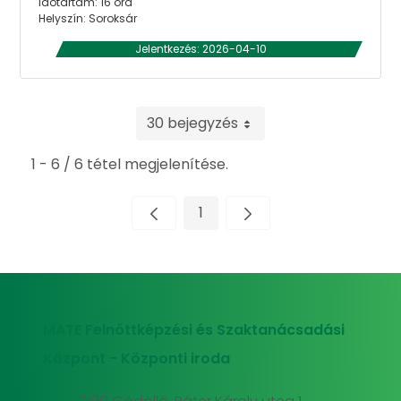
Időtartam: 16 óra
Helyszín: Soroksár
Jelentkezés: 2026-04-10
30 bejegyzés
1 - 6 / 6 tétel megjelenítése.
1
Oldal
MATE Felnőttképzési és Szaktanácsadási
Központ - Központi iroda