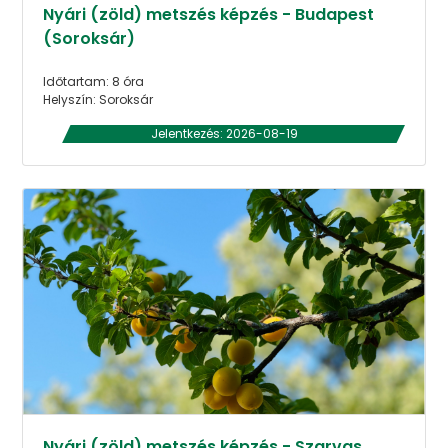
Nyári (zöld) metszés képzés - Budapest
(Soroksár)
Időtartam: 8 óra
Helyszín: Soroksár
Jelentkezés: 2026-08-19
Nyári (zöld) metszés képzés - Szarvas