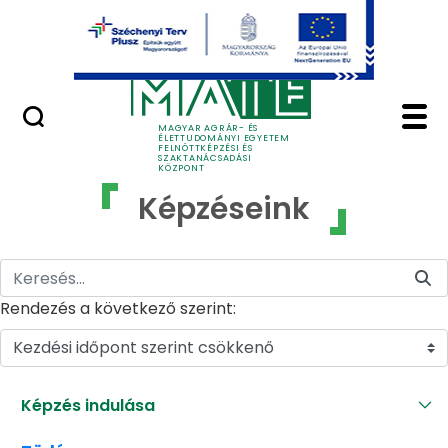
Ugrás a fő tartalomhoz
GYIK
Képzéseink - MATE Fe
MAGYAR AGRÁR- ÉS
ÉLETTUDOMÁNYI EGYETEM
FELNŐTTKÉPZÉSI ÉS
SZAKTANÁCSADÁSI
KÖZPONT
Képzéseink
Rendezés a következő szerint:
Kezdési időpont szerint csökkenő
Képzés indulása