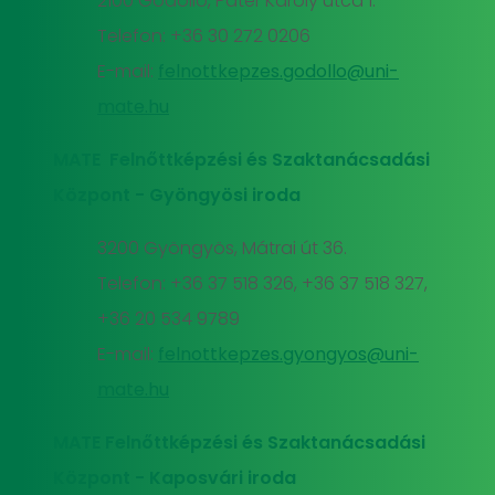
2100 Gödöllő, Páter Károly utca 1.
Telefon: +36 30 272 0206
E-mail:
felnottkepzes.godollo@uni-
mate.hu
MATE Felnőttképzési és Szaktanácsadási
Központ - Gyöngyösi iroda
3200 Gyöngyös, Mátrai út 36.
Telefon: +36 37 518 326, +36 37 518 327,
+36 20 534 9789
E-mail:
felnottkepzes.gyongyos@uni-
mate.hu
MATE Felnőttképzési és Szaktanácsadási
Központ - Kaposvári iroda