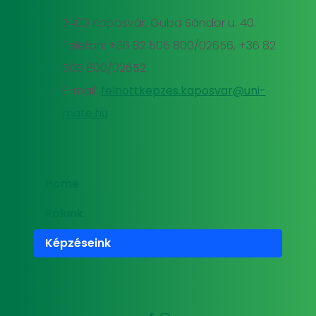
7400 Kaposvár, Guba Sándor u. 40.
Telefon: +36 82 505 800/02656, +36 82
505 800/02652
E-mail:
felnottkepzes.kaposvar@uni-
mate.hu
Home
Rólunk
Képzéseink