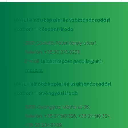
MATE Felnőttképzési és Szaktanácsadási
Központ - Központi iroda
2100 Gödöllő, Páter Károly utca 1.
Telefon: +36 30 272 0206
E-mail:
felnottkepzes.godollo@uni-
mate.hu
MATE Felnőttképzési és Szaktanácsadási
Központ - Gyöngyösi iroda
3200 Gyöngyös, Mátrai út 36.
Telefon: +36 37 518 326, +36 37 518 327,
+36 20 534 9789