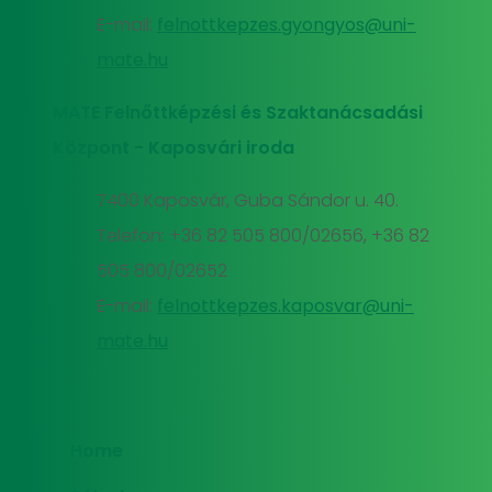
E-mail:
felnottkepzes.gyongyos@uni-
mate.hu
MATE Felnőttképzési és Szaktanácsadási
Központ - Kaposvári iroda
7400 Kaposvár, Guba Sándor u. 40.
Telefon: +36 82 505 800/02656, +36 82
505 800/02652
E-mail:
felnottkepzes.kaposvar@uni-
mate.hu
Home