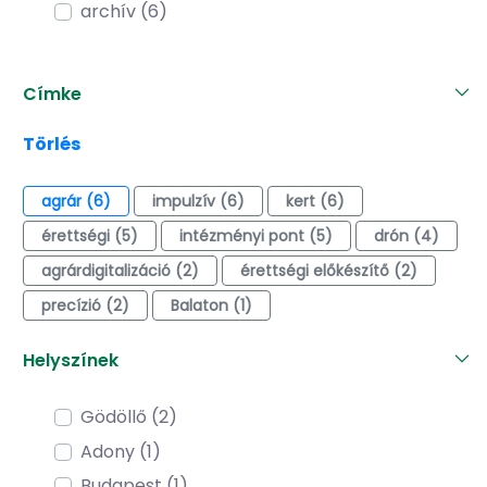
archív (6)
Címke
Törlés
agrár (6)
impulzív (6)
kert (6)
érettségi (5)
intézményi pont (5)
drón (4)
agrárdigitalizáció (2)
érettségi előkészítő (2)
precízió (2)
Balaton (1)
Helyszínek
Gödöllő (2)
Adony (1)
Budapest (1)