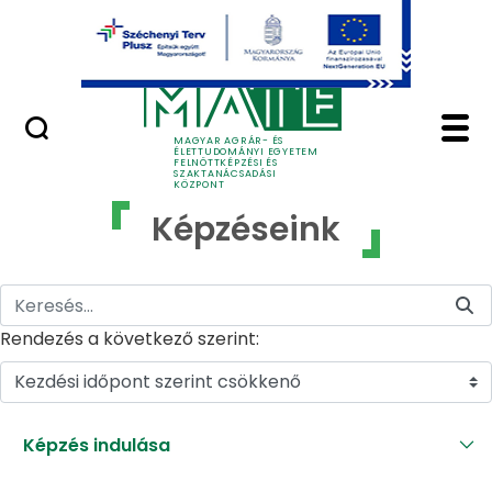
Ugrás a fő tartalomhoz
GYIK
Képzéseink - MATE Fe
MAGYAR AGRÁR- ÉS
ÉLETTUDOMÁNYI EGYETEM
FELNŐTTKÉPZÉSI ÉS
SZAKTANÁCSADÁSI
KÖZPONT
Képzéseink
Rendezés a következő szerint:
Kezdési időpont szerint csökkenő
Képzés indulása