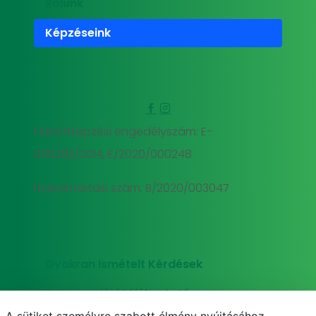
Rólunk
Képzéseink
Felnőttképzési engedélyszám: E-
000293/2014, E/2020/000248
Nyilvántartási szám: B/2020/003047
Gyakran Ismételt Kérdések
Adatkezelési tájékoztató