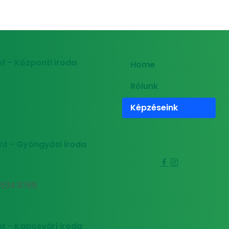
t - Központi iroda
Home
Rólunk
Képzéseink
nt - Gyöngyösi iroda
0 534 9789
t - Kaposvári iroda