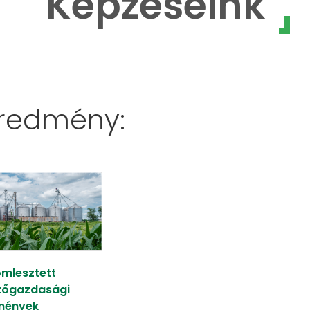
Képzéseink
eredmény:
ömlesztett
őgazdasági
mények