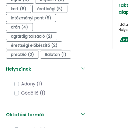
rak
kert (6)
érettségi (5)
ala
intézményi pont (5)
Időta
drón (4)
Helys
agrárdigitalizáció (2)
Jele
érettségi előkészítő (2)
precízió (2)
Balaton (1)
Helyszínek
Adony (1)
Gödöllő (1)
Oktatási formák