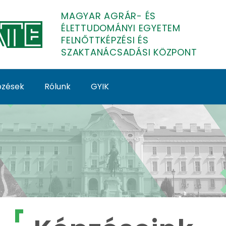
MAGYAR AGRÁR- ÉS
ÉLETTUDOMÁNYI EGYETEM
FELNŐTTKÉPZÉSI ÉS
SZAKTANÁCSADÁSI KÖZPONT
épzések
Rólunk
GYIK
lnőttképzés