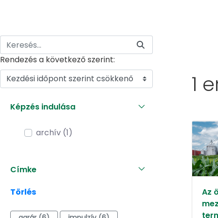
Rendezés a következő szerint:
1 
Kezdési időpont szerint csökkenő
Képzés indulása
archív (1)
Címke
Törlés
Az 
mez
ter
agrár (6)
impulzív (6)