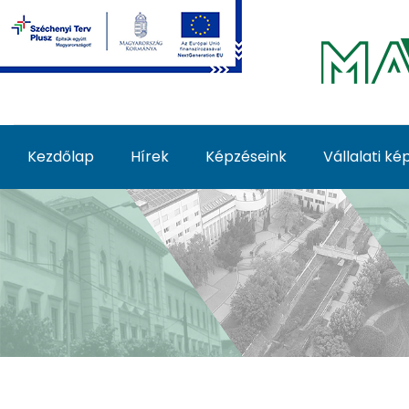
Ugrás a fő tartalomhoz
Kezdőlap
Hírek
Képzéseink
Vállalati k
Képzéseink - MATE Fe