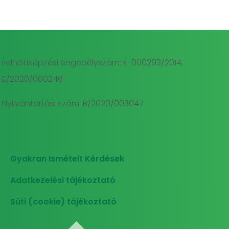
Felnőttképzési engedélyszám: E-000293/2014,
E/2020/000248
Nyilvántartási szám: B/2020/003047
Gyakran Ismételt Kérdések
Adatkezelési tájékoztató
Süti (cookie) tájékoztató