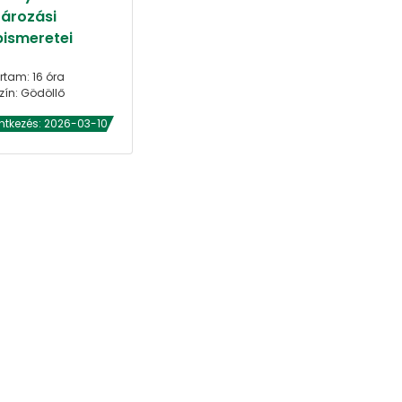
tározási
pismeretei
rtam: 16 óra
zín: Gödöllő
ntkezés: 2026-03-10