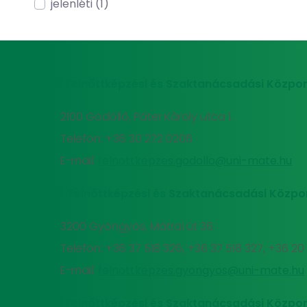
jelenléti (1)
MATE Felnőttképzési és Szaktanácsadási Közpon
2100 Gödöllő, Páter Károly utca 1.
Telefon: +36 30 272 0206
E-mail:
felnottkepzes.godollo@uni-mate.hu
MATE Felnőttképzési és Szaktanácsadási Közpo
3200 Gyöngyös, Mátrai út 36.
Telefon: +36 37 518 326, +36 37 518 327, +36 2
E-mail:
felnottkepzes.gyongyos@uni-mate.hu
MATE Felnőttképzési és Szaktanácsadási Közpon