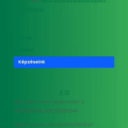
E-mail:
felnottkepzes.kaposvar@uni-
mate.hu
Home
Rólunk
Képzéseink
Felnőttképzési engedélyszám: E-
000293/2014, E/2020/000248
Nyilvántartási szám: B/2020/003047