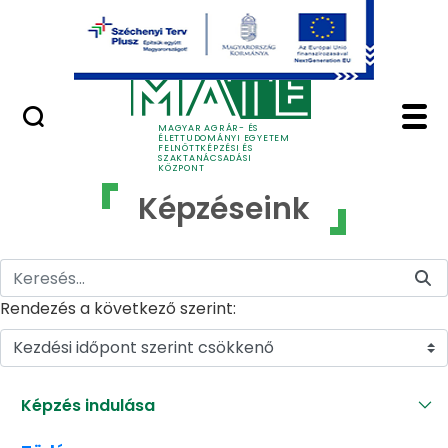
Ugrás a fő tartalomhoz
GYIK
Képzéseink - MATE Fe
MAGYAR AGRÁR- ÉS
ÉLETTUDOMÁNYI EGYETEM
FELNŐTTKÉPZÉSI ÉS
SZAKTANÁCSADÁSI
KÖZPONT
Képzéseink
Rendezés a következő szerint:
Kezdési időpont szerint csökkenő
Képzés indulása