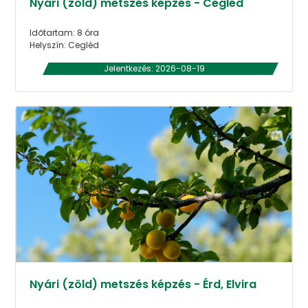
Nyári (zöld) metszés képzés - Cegléd
Időtartam: 8 óra
Helyszín: Cegléd
Jelentkezés: 2026-08-19
Nyári (zöld) metszés képzés - Érd, Elvira