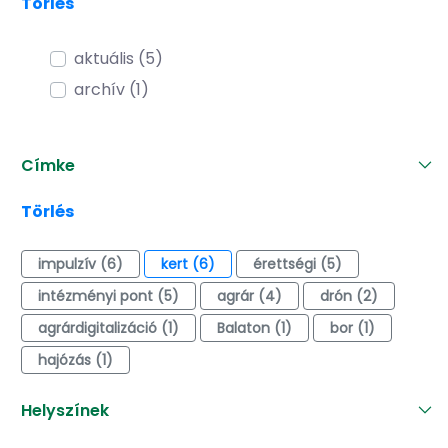
Törlés
aktuális (5)
archív (1)
Címke
Törlés
impulzív (6)
kert (6)
érettségi (5)
intézményi pont (5)
agrár (4)
drón (2)
agrárdigitalizáció (1)
Balaton (1)
bor (1)
hajózás (1)
Helyszínek