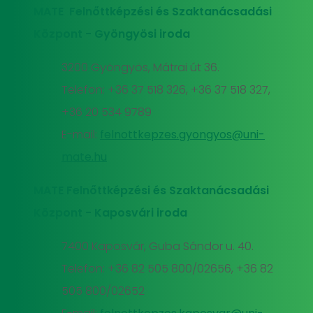
MATE Felnőttképzési és Szaktanácsadási
Központ - Gyöngyösi iroda
3200 Gyöngyös, Mátrai út 36.
Telefon: +36 37 518 326, +36 37 518 327,
+36 20 534 9789
E-mail:
felnottkepzes.gyongyos@uni-
mate.hu
MATE Felnőttképzési és Szaktanácsadási
Központ - Kaposvári iroda
7400 Kaposvár, Guba Sándor u. 40.
Telefon: +36 82 505 800/02656, +36 82
505 800/02652