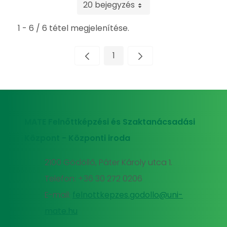
20 bejegyzés
1 - 6 / 6 tétel megjelenítése.
1
Oldal
MATE Felnőttképzési és Szaktanácsadási
Központ - Központi iroda
2100 Gödöllő, Páter Károly utca 1.
Telefon: +36 30 272 0206
E-mail:
felnottkepzes.godollo@uni-
mate.hu