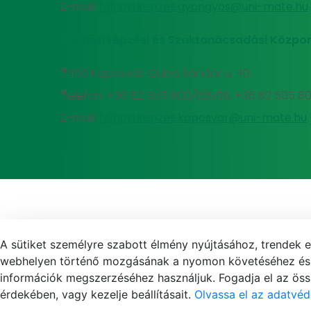
E-mail:
felnottkepzes.gyongyos@uni-mate.hu
MATE Felnőttképzési és Szaktanácsadási Közpon
7400 Kaposvár, Guba Sándor u. 40.
Telefon: +36 82 505 800/02656, +36 82 505 8
E-mail:
felnottkepzes.kaposvar@uni-mate.hu
A sütiket személyre szabott élmény nyújtásához, trendek 
webhelyen történő mozgásának a nyomon követéséhez és f
információk megszerzéséhez használjuk. Fogadja el az össz
érdekében, vagy kezelje beállításait.
Olvassa el az adatvéd