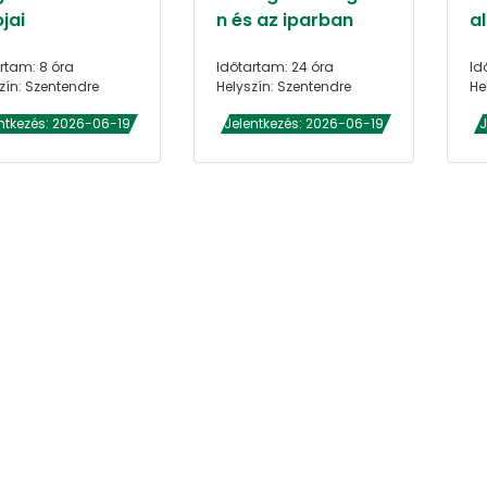
jai
n és az iparban
al
rtam: 8 óra
Időtartam: 24 óra
Id
zín: Szentendre
Helyszín: Szentendre
He
ntkezés: 2026-06-19
Jelentkezés: 2026-06-19
J