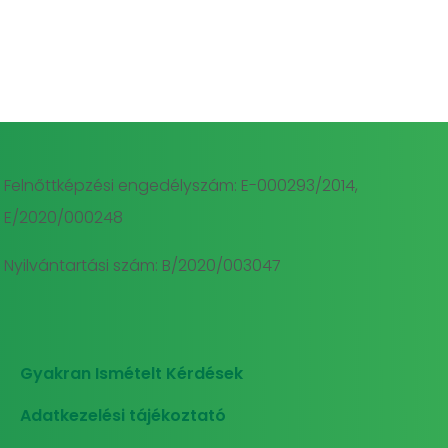
Felnőttképzési engedélyszám: E-000293/2014,
E/2020/000248
Nyilvántartási szám: B/2020/003047
Gyakran Ismételt Kérdések
Adatkezelési tájékoztató