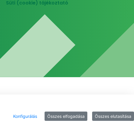
Süti (cookie) tájékoztató
Konfigurálás
Összes elfogadása
Összes elutasítása