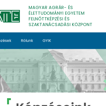
MAGYAR AGRÁR- ÉS
ÉLETTUDOMÁNYI EGYETEM
FELNŐTTKÉPZÉSI ÉS
SZAKTANÁCSADÁSI KÖZPONT
épzések
Rólunk
GYIK
lnőttképzés