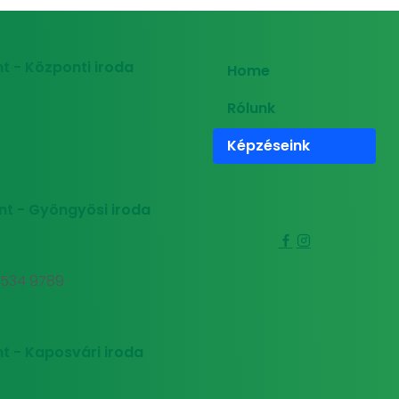
t - Központi iroda
Home
Rólunk
Képzéseink
nt - Gyöngyösi iroda
0 534 9789
t - Kaposvári iroda