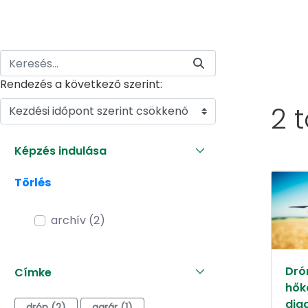
Rendezés a következő szerint:
2 
Kezdési időpont szerint csökkenő
Képzés indulása
Törlés
archív (2)
Dró
Címke
hők
dia
drón (2)
agrár (1)