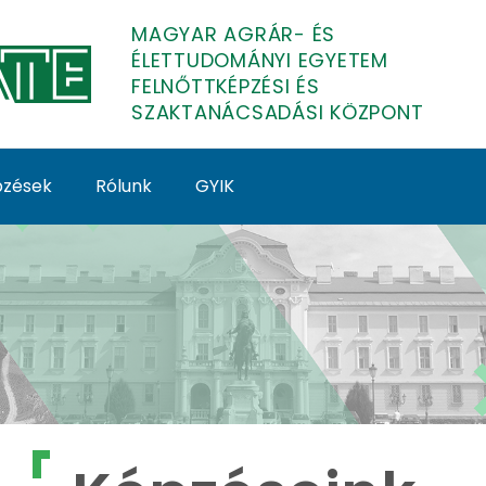
MAGYAR AGRÁR- ÉS
ÉLETTUDOMÁNYI EGYETEM
FELNŐTTKÉPZÉSI ÉS
SZAKTANÁCSADÁSI KÖZPONT
épzések
Rólunk
GYIK
lnőttképzés