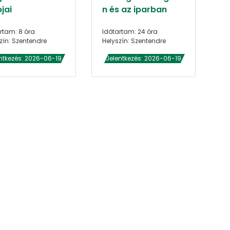
jai
n és az iparban
rtam: 8 óra
Időtartam: 24 óra
zín: Szentendre
Helyszín: Szentendre
ntkezés: 2026-06-19
Jelentkezés: 2026-06-19