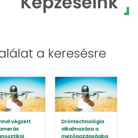
Képzéseink
találat a
keresésre
nnal végzett
Dróntechnológia
amerás
alkalmazása a
gnosztikai
mezőgazdaságba