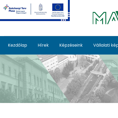
Ugrás a fő tartalomhoz
Kezdőlap
Hírek
Képzéseink
Vállalati k
Képzéseink - MATE Fe