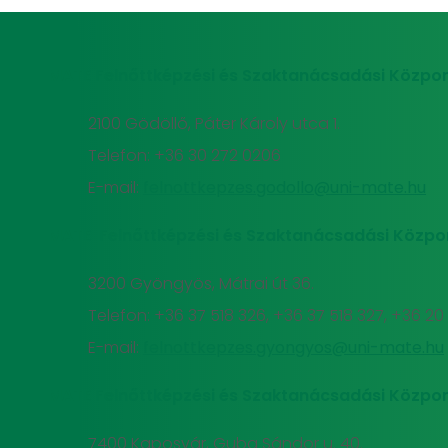
MATE Felnőttképzési és Szaktanácsadási Közpon
2100 Gödöllő, Páter Károly utca 1.
Telefon: +36 30 272 0206
E-mail:
felnottkepzes.godollo@uni-mate.hu
MATE Felnőttképzési és Szaktanácsadási Közpo
3200 Gyöngyös, Mátrai út 36.
Telefon: +36 37 518 326, +36 37 518 327, +36 2
E-mail:
felnottkepzes.gyongyos@uni-mate.hu
MATE Felnőttképzési és Szaktanácsadási Közpon
7400 Kaposvár, Guba Sándor u. 40.