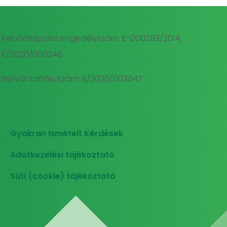
Felnőttképzési engedélyszám: E-000293/2014,
E/2020/000248
Nyilvántartási szám: B/2020/003047
Gyakran Ismételt Kérdések
Adatkezelési tájékoztató
Süti (cookie) tájékoztató