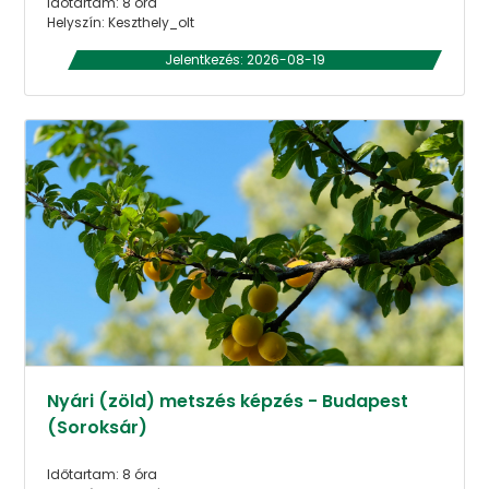
Időtartam: 8 óra
Helyszín: Keszthely_olt
Jelentkezés: 2026-08-19
Nyári (zöld) metszés képzés - Budapest
(Soroksár)
Időtartam: 8 óra