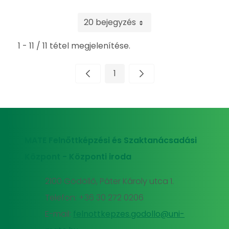
20 bejegyzés
1 - 11 / 11 tétel megjelenítése.
1
Oldal
MATE Felnőttképzési és Szaktanácsadási
Központ - Központi iroda
2100 Gödöllő, Páter Károly utca 1.
Telefon: +36 30 272 0206
E-mail:
felnottkepzes.godollo@uni-