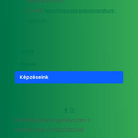
505 800/02652
E-mail:
felnottkepzes.kaposvar@uni-
mate.hu
Home
Rólunk
Képzéseink
Felnőttképzési engedélyszám: E-
000293/2014, E/2020/000248