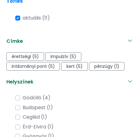
Törlés
aktuális (11)
Címke
érettségi (5)
impulzív (5)
intézményi pont (5)
kert (5)
pénzügy (1)
Helyszínek
Gödöllő (4)
Budapest (1)
Cegléd (1)
Érd-Elvira (1)
Gyöngyös (1)