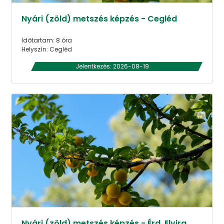
Nyári (zöld) metszés képzés - Cegléd
Időtartam: 8 óra
Helyszín: Cegléd
Jelentkezés: 2026-08-19
Nyári (zöld) metszés képzés - Érd, Elvira