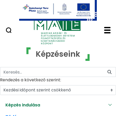
Ugrás a fő tartalomhoz
GYIK
Képzéseink - MATE Fe
MAGYAR AGRÁR- ÉS
ÉLETTUDOMÁNYI EGYETEM
FELNŐTTKÉPZÉSI ÉS
SZAKTANÁCSADÁSI
KÖZPONT
Képzéseink
Rendezés a következő szerint:
Kezdési időpont szerint csökkenő
Képzés indulása