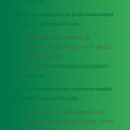
mate.hu
MATE Felnőttképzési és Szaktanácsadási
Központ - Gyöngyösi iroda
3200 Gyöngyös, Mátrai út 36.
Telefon: +36 37 518 326, +36 37 518 327,
+36 20 534 9789
E-mail:
felnottkepzes.gyongyos@uni-
mate.hu
MATE Felnőttképzési és Szaktanácsadási
Központ - Kaposvári iroda
7400 Kaposvár, Guba Sándor u. 40.
Telefon: +36 82 505 800/02656, +36 82