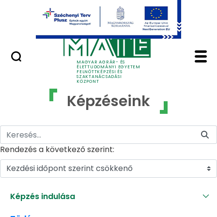
Ugrás a fő tartalomhoz
GYIK
Képzéseink - MATE Fe
MAGYAR AGRÁR- ÉS
ÉLETTUDOMÁNYI EGYETEM
FELNŐTTKÉPZÉSI ÉS
SZAKTANÁCSADÁSI
KÖZPONT
Képzéseink
Rendezés a következő szerint:
Kezdési időpont szerint csökkenő
Képzés indulása