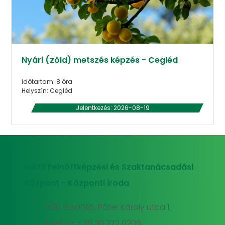
Nyári (zöld) metszés képzés - Cegléd
Időtartam: 8 óra
Helyszín: Cegléd
Jelentkezés: 2026-08-19
MATE Felnőttképzési és Szaktanácsadási
Központ - Központi iroda
2100 Gödöllő, Páter Károly utca 1.
Telefon: +36 30 272 0206