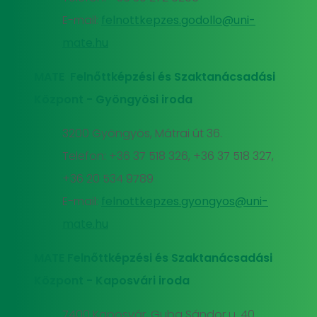
E-mail:
felnottkepzes.godollo@uni-
mate.hu
MATE Felnőttképzési és Szaktanácsadási
Központ - Gyöngyösi iroda
3200 Gyöngyös, Mátrai út 36.
Telefon: +36 37 518 326, +36 37 518 327,
+36 20 534 9789
E-mail:
felnottkepzes.gyongyos@uni-
mate.hu
MATE Felnőttképzési és Szaktanácsadási
Központ - Kaposvári iroda
7400 Kaposvár, Guba Sándor u. 40.