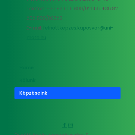
Telefon: +36 82 505 800/02656, +36 82
505 800/02652
E-mail:
felnottkepzes.kaposvar@uni-
mate.hu
Home
Rólunk
Képzéseink