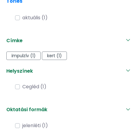
Törlés
aktuális (1)
Címke
impulzív (1)
kert (1)
Helyszínek
Cegléd (1)
Oktatási formák
jelenléti (1)