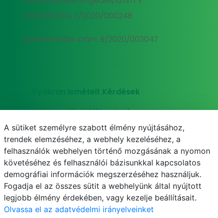
Felnőttképzési engedélyszám: E-
000293/2014, E/2020/000248
Nyilvántartási szám: B/2020/003047
Gyakran Ismételt Kérdések
Adatkezelési tájékoztató
A sütiket személyre szabott élmény nyújtásához,
Süti (cookie) tájékoztató
trendek elemzéséhez, a webhely kezeléséhez, a
felhasználók webhelyen történő mozgásának a nyomon
követéséhez és felhasználói bázisunkkal kapcsolatos
demográfiai információk megszerzéséhez használjuk.
E-mail
Telefonkönyv
NEPTUN
E-learning
Fogadja el az összes sütit a webhelyünk által nyújtott
legjobb élmény érdekében, vagy kezelje beállításait.
Olvassa el az adatvédelmi irányelveinket